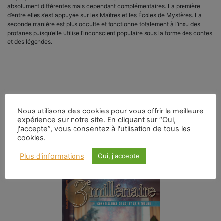
absolument différentes mais cependant complémentaires. La première
d’entre elles s’est appuyée sur les Maîtres et les Écoles de Mystères. La
seconde manière est plus occulte et fonctionne totalement à l’insu des
profanes puisqu’elle utilise l’inconscient populaire sous la forme des contes
et des légendes.
Rechercher
Nous utilisons des cookies pour vous offrir la meilleure
expérience sur notre site. En cliquant sur “Oui,
j'accepte”, vous consentez à l'utiisation de tous les
cookies.
Numéro en cours
Plus d'informations
Oui, j'accepte
N° 159 – La spiritualité au quotidien