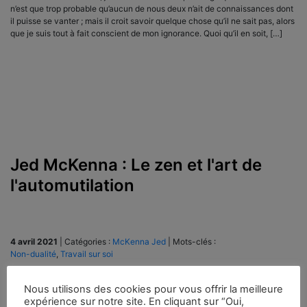
n’est que trop probable qu’aucun de nous deux n’ait de connaissances dont
il puisse se vanter ; mais il croit savoir quelque chose qu’il ne sait pas, alors
que je suis tout à fait conscient de mon ignorance. Quoi qu’il en soit, […]
Jed McKenna : Le zen et l'art de
l'automutilation
4 avril 2021
|
Catégories :
McKenna Jed
|
Mots-clés :
Non-dualité
,
Travail sur soi
Traduction libre (Ceci est adapté d’une lettre que Jed McKenna a écrite en
Nous utilisons des cookies pour vous offrir la meilleure
réponse à un « chercheur sérieux » autoproclamé qui lui fit l’offre
expérience sur notre site. En cliquant sur “Oui,
passionnée de remettre ses biens et lui-même en échange d’être accepté