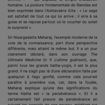
humaine. La posture fondamentale de Ramdas est
bien exprimée dans l’
Ashtavakra Gita
: « Le sage
est satisfait de tout ce qui lui arrive ; il erre à sa
guise et se repose
partout
où le coucher du soleil
le surprend ».
Sri Nisargadatta Maharaj, l’exemple moderne de la
voie de la connaissance, part d’une perspective
différente, mais atteint le même but. Il a un jour
clairement déclaré, dans son ouvrage
The
Ultimate Medicine
(tr fr
L’ultime guérison
),
que,
parmi tous les grands hatha-yogis, il est le plus
grand. Il ne s’agit pas là d’une déclaration faite par
quelqu’un
à l’ego gonflé
, comme cela pourrait
paraître à première vue, car, dans la foulée,
Maharaj explique qu’une des significations du
terme
Hatha
est « la persévérance ». Et il a
certainement fait preuve de persévérance en
suivant les conseils de son gourou, méditant sur