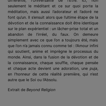
différente, l’Universalité de l’Être. Ici, non
seulement le méditant et ce sur quoi
porte la
méditation
, mais aussi l’adorateur et l’adoré ne
font qu’un. Il s’ensuit alors que
l’ultime étape
de la
dévotion et de la connaissance doit être identique
sur le plan expérientiel : un lâcher-prise total et un
abandon de l’irréel, du faux. On
demeure
simplement avec ce que l’on a toujours été, mais
que l’on n’a jamais connu comme tel : l’Amour infini
qui soutient, a
n
i
m
e et imprègne le processus du
monde. Ainsi, dans la fusion de la dévotion et de
la connaissance, chaque souffle, chaque pensée
et chaque acte
devient
une adoration, une
puja
,
en l’honneur de cette réalité première, qui n’est
autre que le Soi ou l’Absolu.
Extrait de
Beyond Religion