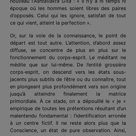
nouveau l’
Ashtavakra Gita
: « Il n’y a ni temps ni
époque
où les hommes soient libr
e
s des paires
d’opposés. Celui qui les ignore, satisfait de tout
ce qui vient, atteint la perfection ».
Or, sur la voie de la connaissance, le point de
départ est tout autre. L’attention, d’abord assez
diffuse, se concentre de plus en plus sur le
fonctionnement du corps-esprit. Le méditant ne
médite que sur lui-même. De l’entité grossière
corps-esprit, on descend vers les états sous-
jacents plus
subtil
s de l’être ou d
u
connaî
tr
e, tout
en plongeant plus profondément
ver
s son origine
jusqu’à atteindre finalement la matrice
prim
ordial
e. À ce stade, on a dépouillé le «
je
»
empirique de toutes les prétentions
résultant
d’un
malentendu fondamental : l’identification erronée
à un centre
fictif
. Il ne reste alors plus que la
Conscience, un état de pure
observation
. Ainsi,