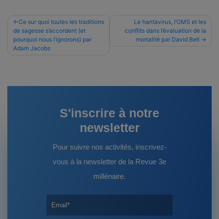
Navigation
Ce sur quoi toutes les traditions
Le hantavirus, l’OMS et les
de sagesse s’accordent (et
conflits dans l’évaluation de la
de
pourquoi nous l’ignorons) par
mortalité par David Bell
l’article
Adam Jacobs
S'inscrire à notre
newsletter
Pour suivre nos activités, inscrivez-
vous à la newsletter de la Revue 3e
millénaire.