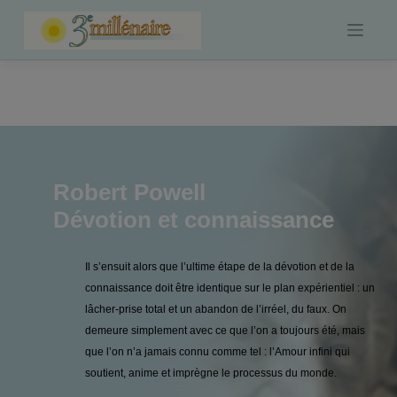
Skip
to
content
Robert Powell
Dévotion et connaissance
Il s’ensuit alors que l’ultime étape de la dévotion et de la
connaissance doit être identique sur le plan expérientiel : un
lâcher-prise total et un abandon de l’irréel, du faux. On
demeure simplement avec ce que l’on a toujours été, mais
que l’on n’a jamais connu comme tel : l’Amour infini qui
soutient, anime et imprègne le processus du monde.