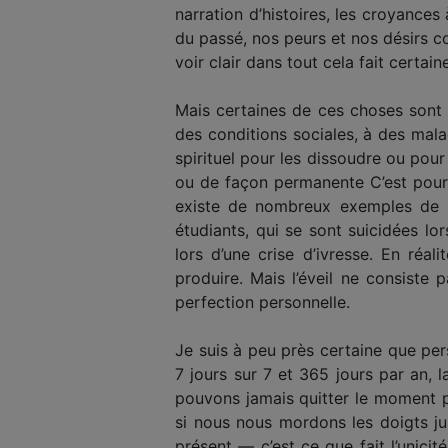
narration d’histoires, les croyances
du passé, nos peurs et nos désirs con
voir clair dans tout cela fait certai
Mais certaines de ces choses sont l
des conditions sociales, à des malad
spirituel pour les dissoudre ou pou
ou de façon permanente C’est pourqu
existe de nombreux exemples de 
étudiants, qui se sont suicidées l
lors d’une crise d’ivresse. En ré
produire. Mais l’éveil ne consiste p
perfection personnelle.
Je suis à peu près certaine que per
7 jours sur 7 et 365 jours par an, la
pouvons jamais quitter le moment 
si nous nous mordons les doigts ju
présent — c’est ce que fait l’unici