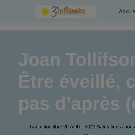
Skip
to
Accue
content
Joan Tollifso
Être éveillé,
pas d’après (
Traduction libre 20 AOÛT 2023 Salutations à tous, 