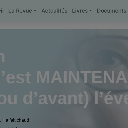
il
La Revue
Actualités
Livres
Documents g
n
 c’est MAINTENAN
ou d’avant) l’éve
Il a fait chaud