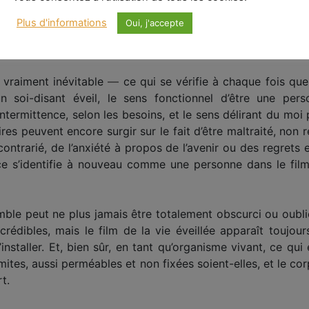
 connaisse avec certitude et sans aucun doute, et que cett
Plus d'informations
Oui, j'accepte
 à saisir, changeant constamment d’apparence sans jamais 
Maintenant.
t vraiment inévitable
—
ce qui se vérifie à chaque fois que 
n soi-disant éveil, le sens fonctionnel d’être une pers
intermittence, selon les besoins, et le sens délirant du moi
oires peuvent encore surgir sur le fait d’être maltraité, no
contrarié, de l’anxiété à propos de l’avenir ou des regrets 
e s’identifie à nouveau comme une personne dans le film 
mble peut ne plus jamais être totalement obscurci ou oublié
rédibles, mais le film de la vie éveillée apparaît toujour
’installer. Et, bien sûr, en tant qu’organisme vivant, ce q
ites, aussi perméables et non fixées soient-elles, et le corp
rt.