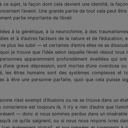
 à ce sujet, la façon dont cela devient une identité, la faç
cernant l’avenir. Une grande partie de tout cela peut être évit
nement partie importante de l’éveil.
iées à la génétique, à la neurochimie, à des traumatismes
ies et à d’autres facteurs de la nature et de l’éducation, et
r ne plus les subir — et certaines d’entre elles ne se disso
oi je trouve que l’idée selon laquelle l’éveil résout tous 
personnes apparemment profondément éveillées qui ont
ors d’une grave dépression, sont mortes d’une overdose ou
alité, les êtres humains sont des systèmes complexes et 
as à être une personne parfaite, quoi que cela puisse signi
sonne n’est exempt d’illusions ou ne se trouve dans un état 
 conscience est toujours là, il n’y a rien d’autre que l’unicit
présent — donc si nous sommes perdus dans un misérable 
squ’à ce qu’ils saignent, ou si nous nous noyons ivres da
té [cet événement global], et nos pensées et jugements à 