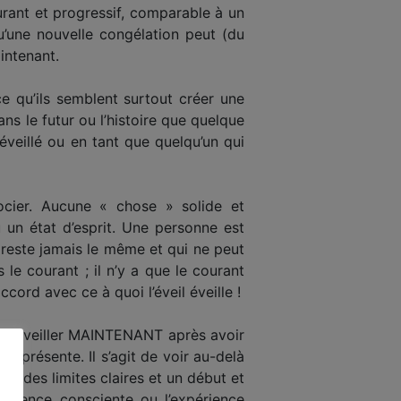
ourant et progressif, comparable à un
’une nouvelle congélation peut (du
intenant.
e qu’ils semblent surtout créer une
s le futur ou l’histoire que quelque
éveillé ou en tant que quelqu’un qui
ocier. Aucune « chose » solide et
 un état d’esprit. Une personne est
este jamais le même et qui ne peut
le courant ; il n’y a que le courant
ord avec ce à quoi l’éveil éveille !
e se réveiller MAINTENANT après avoir
e présente. Il s’agit de voir au-delà
ec des limites claires et un début et
présence consciente ou l’expérience