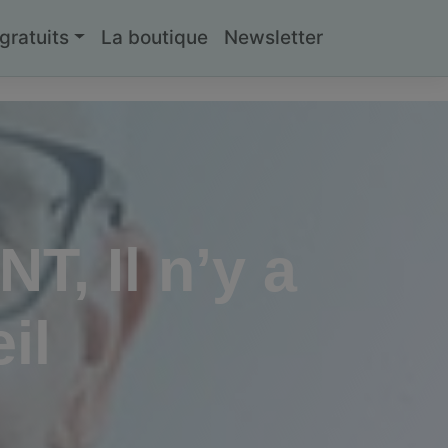
ratuits
La boutique
Newsletter
T, Il n’y a
il