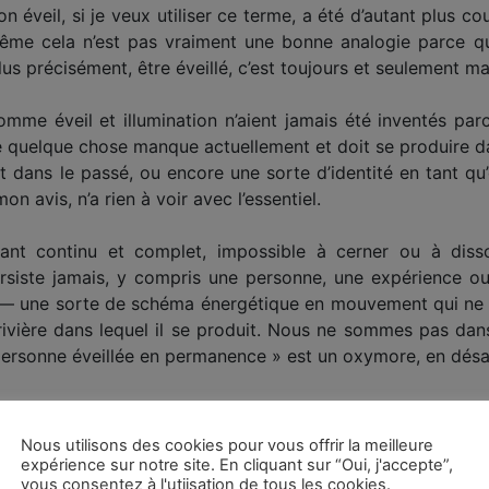
 éveil, si je veux utiliser ce terme, a été d’autant plus c
me cela n’est pas vraiment une bonne analogie parce qu
s précisément, être éveillé, c’est toujours et seulement ma
mme éveil et illumination n’aient jamais été inventés parc
e quelque chose manque actuellement et doit se produire dan
t dans le passé, ou encore une sorte d’identité en tant qu’
on avis, n’a rien à voir avec l’essentiel.
rant continu et complet, impossible à cerner ou à diss
rsiste jamais, y compris une personne, une expérience ou
— une sorte de schéma énergétique en mouvement qui ne r
 rivière dans lequel il se produit. Nous ne sommes pas dans 
 personne éveillée en permanence » est un oxymore, en désacc
sens très différents au mot « éveil ». Pour moi, il signifi
tuelle de la pensée avec l’actualité vivante de l’expérienc
Nous utilisons des cookies pour vous offrir la meilleure
du séparé, encapsulé, doté d’un libre arbitre indépendant, av
expérience sur notre site. En cliquant sur “Oui, j'accepte”,
vous consentez à l'utiisation de tous les cookies.
aît que je suis à la fois rien (
no-thing
) et tout, que la 