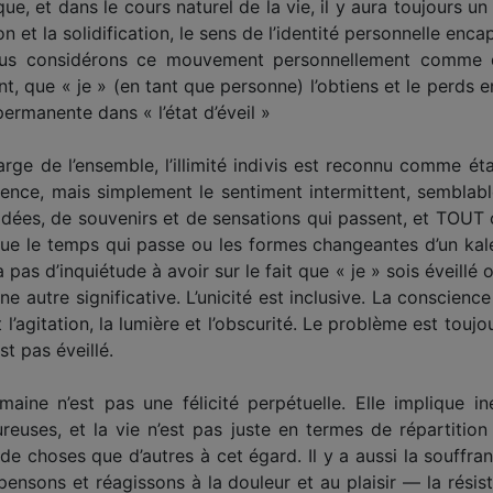
ue, et dans le cours naturel de la vie, il y aura toujours u
ion et la solidification, le sens de l’identité personnelle enc
ous considérons ce mouvement personnellement comme qu
t, que « je » (en tant que personne) l’obtiens et le perds en
permanente dans « l’état d’éveil »
arge de l’ensemble, l’illimité indivis est reconnu comme éta
science, mais simplement le sentiment intermittent, semblab
idées, de souvenirs et de sensations qui passent, et TOUT
 que le temps qui passe ou les formes changeantes d’un kal
 a pas d’inquiétude à avoir sur le fait que « je » sois éveillé 
e autre significative. L’unicité est inclusive. La conscience e
t l’agitation, la lumière et l’obscurité. Le problème est to
st pas éveillé.
aine n’est pas une félicité perpétuelle. Elle implique 
reuses, et la vie n’est pas juste en termes de répartition
e choses que d’autres à cet égard. Il y a aussi la souffran
ensons et réagissons à la douleur et au plaisir — la résista