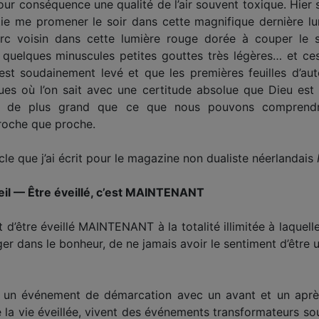
our conséquence une qualité de l’air souvent toxique. Hier soi
ie me promener le soir dans cette magnifique dernière lum
c voisin dans cette lumière rouge dorée à couper le so
uelques minuscules petites gouttes très légères… et ce
s’est soudainement levé et que les premières feuilles d’a
es où l’on sait avec une certitude absolue que Dieu est r
de plus grand que ce que nous pouvons comprendre, 
roche que proche.
cle que j’ai écrit pour le magazine non dualiste néerlandais
I
éveil — Être éveillé, c’est MAINTENANT
fait d’être éveillé MAINTENANT à la totalité illimitée à laquell
nager dans le bonheur, de ne jamais avoir le sentiment d’êtr
 un événement de démarcation avec un avant et un après
e la vie éveillée, vivent des événements transformateurs so