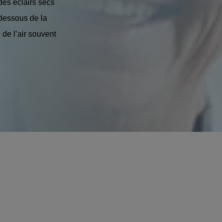
 des éclairs secs
-dessous de la
 de l’air souvent