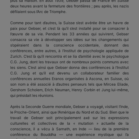
plus sa maison. En août 1939, Gebser passa de France en Suisse
deux heures avant la fermeture des frontières ; peu après, les nazis
défilaient sous l’Arc de Triomphe.
Comme pour tant d’autres, la Suisse s’est avérée être un havre de
paix pour Gebser, et c’est là qu’il s’est installé pour se consacrer à
l’œuvre de sa vie. Pendant les 33 années qui suivirent, Gebser
consacra sa vie à développer ses idées sur les changements qui
s’opéraient dans la conscience occidentale, donnant des
conférences, entre autres, à l’Institut de psychologie appliquée de
Zurich. C’est là qu’il rencontra et se lia d’amitié avec le psychologue
C.G. Jung, dont les travaux ont de nombreux points communs avec
les siens. C’est ainsi que Gebser donna des conférences à l’Institut
C.G. Jung et qu’il est devenu un collaborateur familier des
conférences annuelles Eranos organisées à Ascona, en Suisse, où
son nom a été associé à d’autres penseurs tels que Mircea Eliade,
Gershom Scholem, Erich Neuman, Henry Corbin et Jung lui-même,
qui présidait les réunions.
Après la Seconde Guerre mondiale, Gebser a voyagé, visitant l’Inde,
le Proche-Orient, ainsi que l’Amérique du Nord et du Sud. Bien que le
travail de Gebser soit principalement axé sur les expressions
culturelles et collectives de la « mutation » actuelle de la
conscience, il a vécu à Sarnath, en Inde — lieu de la première
conférence du Bouddha — une expérience mystique qui l’a