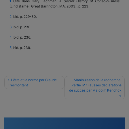
1
Cité dans Gary Lachman,
A Secret History of Consciousness
(Lindisfarne : Great Barrington, MA, 2003), p. 223.
2
Ibid. p. 229-30.
3
Ibid. p. 230.
4
Ibid. p. 236.
5
Ibid. p. 239.
Navigation
L’être et la norme par Claude
Manipulation de la recherche.
Tresmontant
Partie IV : Fausses déclarations
de
de succès par Malcolm Kendrick
l’article