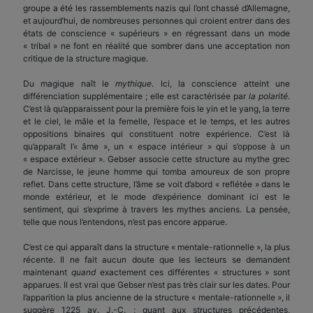
groupe a été les rassemblements nazis qui l’ont chassé d’Allemagne,
et aujourd’hui, de nombreuses personnes qui croient entrer dans des
états de conscience « supérieurs » en régressant dans un mode
« tribal » ne font en réalité que sombrer dans une acceptation non
critique de la structure magique.
Du magique naît le
mythique
. Ici, la conscience atteint une
différenciation supplémentaire ; elle est caractérisée par
la polarité
.
C’est là qu’apparaissent pour la première fois le yin et le yang, la terre
et le ciel, le mâle et la femelle, l’espace et le temps, et les autres
oppositions binaires qui constituent notre expérience. C’est là
qu’apparaît l’« âme », un « espace intérieur » qui s’oppose à un
« espace extérieur ». Gebser associe cette structure au mythe grec
de Narcisse, le jeune homme qui tomba amoureux de son propre
reflet. Dans cette structure, l’âme se voit d’abord « reflétée » dans le
monde extérieur, et le mode d’expérience dominant ici est le
sentiment, qui s’exprime à travers les mythes anciens. La pensée,
telle que nous l’entendons, n’est pas encore apparue.
C’est ce qui apparaît dans la structure « mentale-rationnelle », la plus
récente. Il ne fait aucun doute que les lecteurs se demandent
maintenant
quand
exactement ces différentes « structures » sont
apparues. Il est vrai que Gebser n’est pas très clair sur les dates. Pour
l’apparition la plus ancienne de la structure « mentale-rationnelle », il
suggère 1225 av. J.-C. ; quant aux structures précédentes,