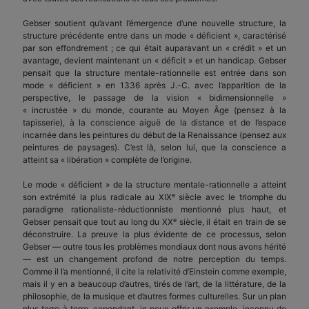
Gebser soutient qu’avant l’émergence d’une nouvelle structure, la
structure précédente entre dans un mode « déficient », caractérisé
par son effondrement ; ce qui était auparavant un « crédit » et un
avantage, devient maintenant un « déficit » et un handicap. Gebser
pensait que la structure mentale-rationnelle est entrée dans son
mode « déficient » en 1336 après J.-C. avec l’apparition de la
perspective, le passage de la vision « bidimensionnelle »
« incrustée » du monde, courante au Moyen Âge (pensez à la
tapisserie), à la conscience aiguë de la distance et de l’espace
incarnée dans les peintures du début de la Renaissance (pensez aux
peintures de paysages). C’est là, selon lui, que la conscience a
atteint sa « libération » complète de l’origine.
Le mode « déficient » de la structure mentale-rationnelle a atteint
e
son extrémité la plus radicale au XIX
siècle avec le triomphe du
paradigme rationaliste-réductionniste mentionné plus haut, et
e
Gebser pensait que tout au long du XX
siècle, il était en train de se
déconstruire. La preuve la plus évidente de ce processus, selon
Gebser — outre tous les problèmes mondiaux dont nous avons hérité
— est un changement profond de notre perception du temps.
Comme il l’a mentionné, il cite la relativité d’Einstein comme exemple,
mais il y en a beaucoup d’autres, tirés de l’art, de la littérature, de la
philosophie, de la musique et d’autres formes culturelles. Sur un plan
plus terre à terre, cependant, je peux offrir un exemple, inconnu de