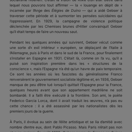
lequel nous pouvons tout affirmer — la « louange en dépit de »
incarnée par l’Ange des
Élégies de Duino
— qui a aidé Gebser à
traverser cette période et à surmonter les pensées suicidaires qui
l’oppressaient. En 1929, la campagne de violence politique
déclenchée par les Chemises brunes d’Hitler convainquit Gebser
qu’il était temps de faire un nouveau saut.
Pendant les quelques années qui suivirent, Gebser vécut comme
une sorte d’« exil intérieur » européen, se déplaçant de l’Italie à
l’Allemagne, puis à Paris et dans le sud de la France, pour finalement
s’installer en Espagne en 1931. C’était là, comme on l’a vu, qu’il a
puisé son inspiration première dans les « structures de la
conscience », mais l’Espagne n’a été qu’un havre de paix temporaire.
Ce sont les années où les fascistes du généralissime Franco
renversèrent le gouvernement socialiste légitime et, en 1936, Gebser
manqua de peu d’être tué lorsqu’il quittait l’Espagne pour la France,
quelques heures avant que son appartement madrilène ne soit
bombardé. Il a failli être exécuté à la frontière. Son ami, le poète
Federico Garcia Lorca, dont il avait traduit les œuvres, n’a pas eu
cette chance : il a été assassiné par les nationalistes dès les
premiers jours de la guerre.
À Paris, il évolua au sein de l’élite artistique et se lia d’amitié avec
nombre d’entre eux, dont Pablo Picasso. Mais Paris n’était pas non