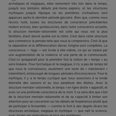
archaïques et magiques, elles remontent très loin dans le temps,
jusqu’à nos lointains débuts pré-homo-sapiens, et les structures
mythiques jusqu’à l’époque où les premières civilisations sont
apparues après la dernière période glaciaire. Bien que, comme nous
l’avons noté, toutes les structures de conscience précédentes
restent actives, bien qu’obscurcies, dans notre conscience actuelle,
la structure mentale-rationnelle est celle qui nous est la plus
familière, étant donné qu’elle est la nôtre. C’est dans cette structure
que commence la pensée telle que nous la comprenons. C’est là que
la séparation et la différenciation d’avec l’origine sont complètes. La
conscience — l’ego — est livrée à elle-même, ce qui se traduit par
une augmentation de la violence et une perte de la communauté.
C’est ici qu’apparaît pour la première fois la notion de « temps » au
sens linéaire. Pour l’archaïque et le magique, il n’y a pas de temps tel
que nous le connaissons, seulement une sorte de « maintenant »
intermittent, entrecoupé de longues périodes d’inconscience. Pour le
mythique, il y a le temps cyclique que nous associons à la ronde
éternelle des saisons et au tour perpétuel des étoiles. Avec la
structure mentale-rationnelle, le temps « en ligne droite » apparaît, et
avec lui une profonde conscience de la mort. Il va sans dire que c’est
de la structure mentale-rationnelle et de sa capacité à limiter son
attention pour se concentrer sur les détails de l’expérience plutôt que
de participer à l’ensemble — comme le font à des degrés divers les
structures archaïque, magique et mythique — que naît la science,
avec toutes ses réalisations et tous ses problèmes.