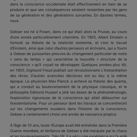
dans la conscience occidentale était effectivement en train de se
produire et que ses conséquences seraient ressenties par les gens
de sa génération et des générations suivantes. En d’autres termes,
nous.
Gebser est né à Posen, dans ce qui était alors la Prusse, au cours
d’une année particulièrement charnière. En 1905, Albert Einstein a
formulé sa théorie de la relativité restreinte, et c’est le travail
d’Einstein, ainsi que celui d’autres penseurs et écrivains, qui a fourni
à Gebser de puissantes preuves du changement particulier de notre
« sens du temps » qui caractérise la nouvelle « structure de la
conscience » qu’il voyait se développer. Quelques années plus tôt,
en 1900, Sigmund Freud publiait son révolutionnaire
L’Interprétation
des rêves
. D’autres avancées décisives ont eu lieu à la même
époque. Le physicien Max Planck a achevé sa théorie des quanta,
qui a conduit au bouleversement de la physique classique, et le
philosophe Edmund Husserl a jeté les bases de la phénoménologie,
l’exploration rigoureuse de la conscience qui allait déboucher sur
l’existentialisme. Pour un penseur dont les travaux se concentreront
sur les changements soudains dans l’histoire de la conscience,
Gebser a certainement choisi une année de naissance propice.
À l’âge de 10 ans, toute l’Europe avait été entraînée dans la Première
Guerre mondiale, et l’enfance de Gebser a été marquée par le chaos
et les bouleversements. Très tôt, il a vécu une expérience qui l’a aidé