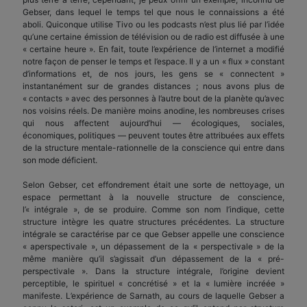
Gebser, dans lequel le temps tel que nous le connaissions a été
aboli. Quiconque utilise Tivo ou les podcasts n’est plus lié par l’idée
qu’une certaine émission de télévision ou de radio est diffusée à une
« certaine heure ». En fait, toute l’expérience de l’internet a modifié
notre façon de penser le temps et l’espace. Il y a un « flux » constant
d’informations et, de nos jours, les gens se « connectent »
instantanément sur de grandes distances ; nous avons plus de
« contacts » avec des personnes à l’autre bout de la planète qu’avec
nos voisins réels. De manière moins anodine, les nombreuses crises
qui nous affectent aujourd’hui — écologiques, sociales,
économiques, politiques — peuvent toutes être attribuées aux effets
de la structure mentale-rationnelle de la conscience qui entre dans
son mode déficient.
Selon Gebser, cet effondrement était une sorte de nettoyage, un
espace permettant à la nouvelle structure de conscience,
l’« intégrale », de se produire. Comme son nom l’indique, cette
structure intègre les quatre structures précédentes. La structure
intégrale se caractérise par ce que Gebser appelle une conscience
« aperspectivale », un dépassement de la « perspectivale » de la
même manière qu’il s’agissait d’un dépassement de la « pré-
perspectivale ». Dans la structure intégrale, l’origine devient
perceptible, le spirituel « concrétisé » et la « lumière incréée »
manifeste. L’expérience de Sarnath, au cours de laquelle Gebser a