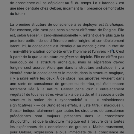
de conscience qui se déploient au fil du temps. La « latence » est
une idée centrale chez Gebser, incarnant la « présence démontrable
du futur ».
La première structure de conscience à se déployer est
l’archaïque
.
Par essence, elle n’est pas sensiblement différente de l’origine. Elle
est, selon Gebser, « zéro-dimensionnelle », n’étant guère plus que la
première petite ride de différence entre l’origine et son déploiement
latent. Ici, la conscience est identique au monde ; c’est un état de
5
« non-différenciation complète entre l’homme et l’univers » [
]. C’est
à partir de là que la structure
magique
se déploie. Elle ne diffère pas
beaucoup de la structure archaïque, mais la séparation d’avec
l’origine s’est accrue. Alors que dans la structure archaïque, il y a
identité entre la conscience et le monde, dans la structure magique,
il y a
unité
entre les deux. À ce stade, nos ancêtres vivaient dans
une sorte de conscience de groupe ou de tribu, qui était encore
fortement liée à la nature. Gebser parle d’un « entrelacement
végétatif de tous les êtres vivants » à ce stade, et il associe à cette
structure la notion de « synchronicité » — « coïncidences
significatives » — de Jung et les effets, à juste titre, « magiques ».
Gebser indique clairement que toutes les structures de conscience
précédentes sont toujours présentes dans la conscience
d’aujourd’hui, et que la structure magique est à l’œuvre dans toutes
les expériences de « conscience de groupe ». Malheureusement,
pour Gebser, l’expression la plus immédiate de la conscience de