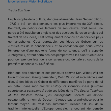
la conscience
,
Vision Holistique
Traduction libre
Le philosophe de la culture, d’origine allemande, Jean Gebser (1905-
e
1973) a été l’un des penseurs les plus importants du XX
siècle.
Pourtant, en dehors des lecteurs de son œuvre, dont seule une
partie a été traduite en anglais, et des quelques livres en anglais qui
traitent de ses idées, il est pratiquement inconnu en dehors des pays
germanophones. C’est regrettable. Les idées de Gebser sur les
« structures de la conscience » et sa conviction que nous vivons
l’émergence d’une nouvelle forme de conscience, qu’il a appelée
« intégrale », offrent certaines des perspectives les plus fructueuses
pour comprendre l’état de la conscience occidentale au cours de la
e
première décennie du XXI
siècle.
Bien que des écrivains et des penseurs comme Ken Wilber, William
Irwin Thompson, Georg Feuerstein, Colin Wilson et moi-même aient
discuté des idées de Gebser de différentes manières (je parle de lui
en détail dans mon
Secret History of Consciousness
[
Histoire
secrète de la conscience
] et de ses idées dans
The Secret Teachers
of the Western World
[
Les enseignants secrets du monde
occidental
]), le nom de Gebser n’évoque pas grand-chose pour le
lecteur moyen. Ce n’est pas surprenant. Gebser est issu de la
tradition intellectuelle d’Europe centrale, le courant de pensée