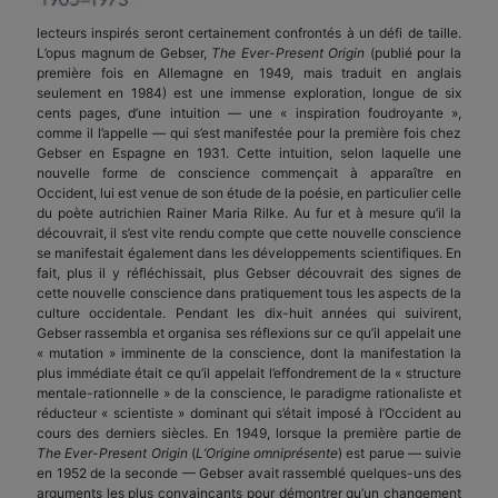
lecteurs inspirés seront certainement confrontés à un défi de taille.
L’opus magnum de Gebser,
The Ever-Present Origin
(publié pour la
première fois en Allemagne en 1949, mais traduit en anglais
seulement en 1984) est une immense exploration, longue de six
cents pages, d’une intuition — une « inspiration foudroyante »,
comme il l’appelle — qui s’est manifestée pour la première fois chez
Gebser en Espagne en 1931. Cette intuition, selon laquelle une
nouvelle forme de conscience commençait à apparaître en
Occident, lui est venue de son étude de la poésie, en particulier celle
du poète autrichien Rainer Maria Rilke. Au fur et à mesure qu’il la
découvrait, il s’est vite rendu compte que cette nouvelle conscience
se manifestait également dans les développements scientifiques. En
fait, plus il y réfléchissait, plus Gebser découvrait des signes de
cette nouvelle conscience dans pratiquement tous les aspects de la
culture occidentale. Pendant les dix-huit années qui suivirent,
Gebser rassembla et organisa ses réflexions sur ce qu’il appelait une
« mutation » imminente de la conscience, dont la manifestation la
plus immédiate était ce qu’il appelait l’effondrement de la « structure
mentale-rationnelle » de la conscience, le paradigme rationaliste et
réducteur « scientiste » dominant qui s’était imposé à l’Occident au
cours des derniers siècles. En 1949, lorsque la première partie de
The Ever-Present Origin
(
L’Origine omniprésente
) est parue — suivie
en 1952 de la seconde — Gebser avait rassemblé quelques-uns des
arguments les plus convaincants pour démontrer qu’un changement