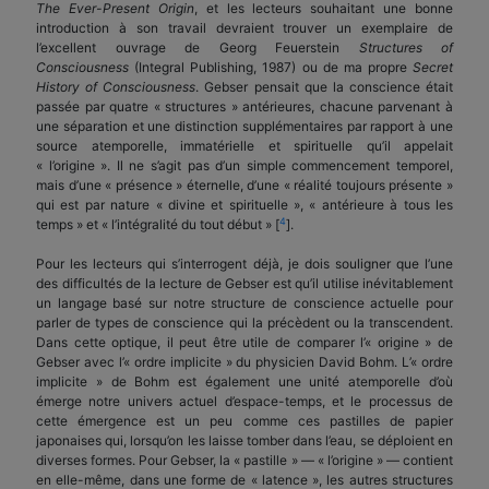
The Ever-Present Origin
, et les lecteurs souhaitant une bonne
introduction à son travail devraient trouver un exemplaire de
l’excellent ouvrage de Georg Feuerstein
Structures of
Consciousness
(Integral Publishing, 1987) ou de ma propre
Secret
History of Consciousness
. Gebser pensait que la conscience était
passée par quatre « structures » antérieures, chacune parvenant à
une séparation et une distinction supplémentaires par rapport à une
source atemporelle, immatérielle et spirituelle qu’il appelait
« l’origine ». Il ne s’agit pas d’un simple commencement temporel,
mais d’une « présence » éternelle, d’une « réalité toujours présente »
qui est par nature « divine et spirituelle », « antérieure à tous les
4
temps » et « l’intégralité du tout début » [
].
Pour les lecteurs qui s’interrogent déjà, je dois souligner que l’une
des difficultés de la lecture de Gebser est qu’il utilise inévitablement
un langage basé sur notre structure de conscience actuelle pour
parler de types de conscience qui la précèdent ou la transcendent.
Dans cette optique, il peut être utile de comparer l’« origine » de
Gebser avec l’« ordre implicite » du physicien David Bohm. L’« ordre
implicite » de Bohm est également une unité atemporelle d’où
émerge notre univers actuel d’espace-temps, et le processus de
cette émergence est un peu comme ces pastilles de papier
japonaises qui, lorsqu’on les laisse tomber dans l’eau, se déploient en
diverses formes. Pour Gebser, la « pastille » — « l’origine » — contient
en elle-même, dans une forme de « latence », les autres structures