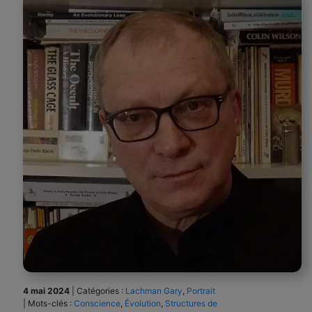
4 mai 2024
|
Catégories :
Lachman Gary
,
Portrait
|
Mots-clés :
Conscience
,
Évolution
,
Structures de