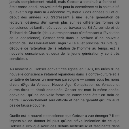
jamais complètement rétabli, mais Gebser a continué à écrire et il
était conscient du nouvel intérêt pour la conscience et la spiritualité
qui avait surgi dans la « décennie mystique » des années 60 et du
début des années 70. S’adressant à une jeune génération de
lecteurs, désireux d’en savoir plus sur les différentes formes de
conscience et familiarisés avec les travaux de Sri Aurobindo et de
Teilhard de Chardin (deux autres penseurs s’intéressant à l’évolution
de la conscience), Gebser écrit dans la préface d’une nouvelle
édition de
The Ever-Present Origin
: « Le sujet principal du livre, qui
découle de l’altération de la relation de l’homme au temps, est la
nouvelle conscience, et ceux de la jeune génération y sont très
sensibles ».
Au moment où Gebser écrivait ces lignes, en 1973, les idées d’une
nouvelle conscience s’étaient répandues dans la contre-culture et la
tentative de lancer un nouveau paradigme — connu sous les noms
divers d’Âge du Verseau, Nouvel Âge, Conspiration du Verseau et
autres titres — s’était enracinée. Gebser est mort la même année,
convaincu qu’une nouvelle forme de conscience était en train de
naître. L’accouchement sera difficile et rien ne garantit qu’il n’y aura
pas de fausse couche.
Quelle est la nouvelle conscience que Gebser a vue émerger ? Il est
impossible de donner ici plus qu’une brève indication de ce que
Gebser a expliqué avec des détails méticuleux et fascinants dans