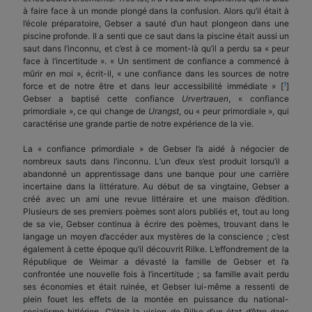
à faire face à un monde plongé dans la confusion. Alors qu’il était à
l’école préparatoire, Gebser a sauté d’un haut plongeon dans une
piscine profonde. Il a senti que ce saut dans la piscine était aussi un
saut dans l’inconnu, et c’est à ce moment-là qu’il a perdu sa « peur
face à l’incertitude ». « Un sentiment de confiance a commencé à
mûrir en moi », écrit-il, « une confiance dans les sources de notre
1
force et de notre être et dans leur accessibilité immédiate » [
]
Gebser a baptisé cette confiance
Urvertrauen
, « confiance
primordiale », ce qui change de
Urangst
, ou « peur primordiale », qui
caractérise une grande partie de notre expérience de la vie.
La « confiance primordiale » de Gebser l’a aidé à négocier de
nombreux sauts dans l’inconnu. L’un d’eux s’est produit lorsqu’il a
abandonné un apprentissage dans une banque pour une carrière
incertaine dans la littérature. Au début de sa vingtaine, Gebser a
créé avec un ami une revue littéraire et une maison d’édition.
Plusieurs de ses premiers poèmes sont alors publiés et, tout au long
de sa vie, Gebser continua à écrire des poèmes, trouvant dans le
langage un moyen d’accéder aux mystères de la conscience ; c’est
également à cette époque qu’il découvrit Rilke. L’effondrement de la
République de Weimar a dévasté la famille de Gebser et l’a
confrontée une nouvelle fois à l’incertitude ; sa famille avait perdu
ses économies et était ruinée, et Gebser lui-même a ressenti de
plein fouet les effets de la montée en puissance du national-
socialisme hitlérien. C’était la vision de Rilke d’un état d’être dans