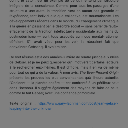
connu le satori, est un exemple de ce qu’il entend par structure
intégrale de la conscience. Comme pour tous les passages d’une
structure à une autre, la transition n’est en aucun cas garantie et
l’expérience, tant individuelle que collective, est traumatisante. Les
développements récents dans le monde, du changement climatique
à la guerre en passant par le désordre social — sans parler de l’auto-
effacement de la tradition intellectuelle occidentale aux mains du
postmodernisme — sont tous associés au mode mental-rationnel
déficient. S’il avait vécu pour les voir, ils n’auraient fait que
convaincre Gebser qu’il avait raison.
Ce bref résumé est à des années-lumière de rendre justice aux idées
de Gebser, et je ne peux qu’espérer qu’il motiverait certains lecteurs
à le rechercher eux-mêmes. Il est difficile, mais il en va de même
pour tout ce qui a de la valeur. À mon avis,
The Ever-Present Origin
présente les preuves les plus convaincantes qu’à l’heure actuelle,
l’Occident — la planète entière — est confronté à un périlleux saut
dans l’inconnu. Il suggère également des moyens de faire ce saut,
comme l’a fait Gebser, avec une confiance primordiale.
Texte original :
https://www.gary-lachman.com/post/jean-gebser-
leaping-into-the-unknown
___________________