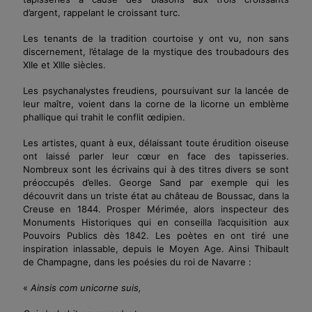
d’argent, rappelant le croissant turc.
Les tenants de la tradition courtoise y ont vu, non sans
discernement, l’étalage de la mystique des troubadours des
XIIe et XIIIe siècles.
Les psychanalystes freudiens, poursuivant sur la lancée de
leur maître, voient dans la corne de la licorne un
emblème
phallique qui trahit le conflit
œdipien.
Les artistes, quant à eux, délaissant toute érudition oiseuse
ont laissé parler leur
cœur
en face des tapisseries.
Nombreux sont les écrivains qui à des titres divers se sont
préoccupés d’elles. George Sand par exemple qui les
découvrit dans un triste état au château de Boussac, dans la
Creuse en 1844. Prosper Mérimée, alors inspecteur des
Monuments Historiques qui en conseilla l’acquisition aux
Pouvoirs Publics dès 1842. Les poètes en ont tiré une
inspiration inlassable, depuis le Moyen Age. Ainsi Thibault
de Champagne, dans les poésies du roi de Navarre :
«
Ainsis co
m
unicorne suis,