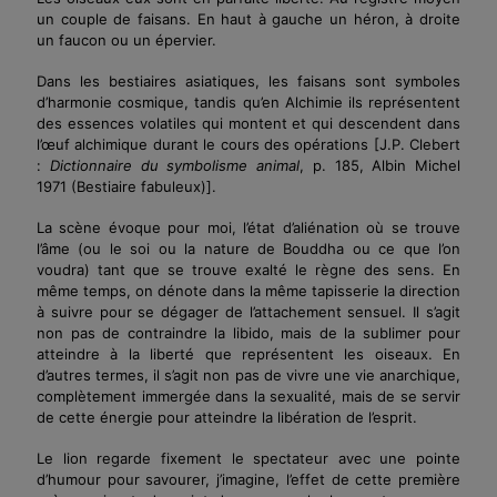
un couple de faisans. En haut à gauche un héron, à droite
un faucon ou un épervier.
Dans les bestiaires asiatiques, les faisans sont symboles
d’harmonie cosmique, tandis qu’en Alchimie ils représentent
des essences volatiles qui montent et qui descendent dans
l’œuf
alchimique durant le cours des opérations
[J.P. Clebert
:
Dictionnaire du symbolisme animal
, p. 185, Albin Michel
1971 (Bestiaire fabuleux)]
.
La scène évoque pour moi, l’état d’aliénation où se trouve
l’âme (ou le soi ou la nature de Bouddha ou ce que l’on
voudra) tant que se trouve exalté le règne des sens. En
même temps, on dénote dans la même tapisserie la direction
à suivre pour se dégager de l’attachement sensuel. Il s’agit
non pas de contraindre la libido, mais de la sublimer pour
atteindre à la liberté que représentent les oiseaux. En
d’autres termes, il s’agit non pas de vivre une vie anarchique,
complètement immergée dans la sexualité, mais de se servir
de cette énergie pour atteindre la libération de l’esprit.
Le lion regarde fixement le spectateur avec une pointe
d’humour pour savourer, j’imagine, l’effet de cette première