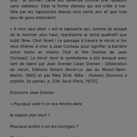
sans radiateur. C’est la forme d’amour qui est criée à tue-
tête par les tapisseries depuis cinq cents ans et que trop
peu de gens entendent.
« A mon seul désir » est la tapisserie qui, comme j’ai essayé
de le montrer plus haut, représente le bond qualitatif que
subit l’âme. C’est l’éveil ! Le passage à travers le miroir si l’on
veut (thème si cher à Jean Cocteau pour signifier la barrière
entre morts et vivants
[Voir le film Orphée de Jean
Cocteau]
. Le miroir dont le symbolisme a été évoqué avec
tant de talent par Jean Grenier
[Jean Grenier :
Célébration
du miroir
, Editions Robert Morel-Le Jas du Rivest-Saint-
Martin, 1965]
et par Rilke
[R.M. Rilke :
Poésies (Sonnets à
orphée
, 2e partie), p. 234, Seuil (Paris, 1972)].
Ecoutons Jean Grenier :
«
Pourquoi voile-t-on les miroirs dans
la maison d’un mort ?
Pourquoi arrête-t-on les horloges ?