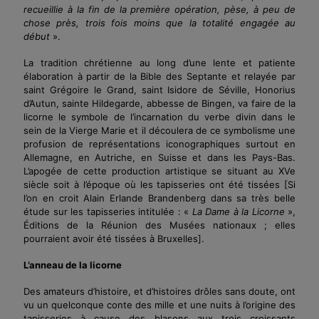
recueillie à la fin de la première opération, pèse,
à
peu de
chose près, trois fois moins que la totalité engagée au
début
».
La tradition chrétienne au long d’une lente et patiente
élaboration à partir de la Bible des Septante et relayée par
saint Grégoire le Grand, saint Isidore de Séville, Honorius
d’Autun, sainte Hildegarde, abbesse de Bingen, va faire de la
licorne le symbole de l’incarnation du verbe divin dans le
sein de la Vierge Marie et il découlera de ce symbolisme une
profusion de représentations iconographiques surtout en
Allemagne, en Autriche, en Suisse et dans les Pays-Bas.
L’apogée de cette production artistique se situant au XVe
siècle soit à l’époque où les tapisseries ont été tissées
[Si
l’on en croit Alain Erlande Brandenberg dans sa très belle
étude sur les tapisseries intitulée : «
La Dame à la Licorne
»,
Éditions de la Réunion des Musées nationaux ; elles
pourraient avoir été tissées à Bruxelles]
.
L’anneau de la licorne
Des amateurs d’histoire, et d’histoires drôles sans doute, ont
vu un quelconque conte des mille et une nuits à l’origine des
tapisseries à cause des blasons aux trois croissants