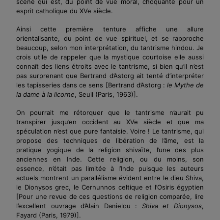
scène qui est, du point de vue moral, choquante pour un
esprit catholique du
XV
e siècle.
Ainsi cette première tenture affiche une allure
orientalisante, du point de vue spirituel, et se rapproche
beaucoup, selon mon interprétation, du tantrisme hindou. Je
crois utile de rappeler que la mystique courtoise elle aussi
connaît des liens étroits avec le tantrisme, si bien qu’il n’est
pas surprenant que Bertrand d’Astorg ait tenté d’interpréter
les tapisseries dans ce sens
[Bertrand d’Astorg :
le Mythe de
la dame à la licorne
, Seuil (Paris, 1963)]
.
On pourrait me rétorquer que le tantrisme n’aurait pu
transpirer jusqu’en occident au
XV
e siècle et que ma
spéculation n’est que pure fantaisie. Voire ! Le tantrisme, qui
propose des techniques de libération de l’âme, est la
pratique yogique de la religion
shivaïte
, l’une des plus
anciennes en Inde. Cette religion, ou du moins, son
essence, n’était pas limitée à l’Inde puisque les auteurs
actuels montrent un parallélisme évident entre le dieu Shiva,
le Dionysos grec, le Cernunnos celtique et l’Osiris égyptien
[Pour une revue de ces questions de religion comparée, lire
l’excellent ouvrage d’Alain Danielou :
Shiva et Dionysos
,
Fayard (Paris, 1979)]
.