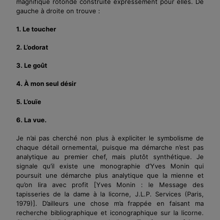
magnifique
rotonde construite expressément pour elles. De
gauche à droite on trouve :
1. Le toucher
2. L’odorat
3. Le goût
4.
À
mon seul désir
5. L’ouïe
6. La vue.
Je n’ai pas cherché non plus à expliciter le symbolisme de
chaque détail ornemental, puisque ma démarche n’est pas
analytique au premier chef, mais plutôt synthétique. Je
signale qu’il existe une monographie d’Yves Monin qui
poursuit une démarche plus analytique que la mienne et
qu’on lira avec profit
[Yves Monin : le Message des
tapisseries de la dame à la licorne, J.L.P. Services (Paris,
1979)]
. D’ailleurs une chose m’a frappée en faisant ma
recherche bibliographique et iconographique sur la licorne.