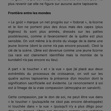
plus revenir car elle ne figure sur aucune autre tapisserie.
Frontière entre les mondes
« Le goût » marque un net progrès sur « l’odorat », la licorne
et le lion ne portent plus des écus mais des capes (plus
légères) ils sont plus animés, dressés sur les pattes
postérieures, comme si l’avancement de la quête est plus
sensible. On voit même à la droite du visage de la dame une
jeune licorne (dont la corne n’a pas encore poussé). C’est la
clé de la scène. L’âme est devenue comme une jeune licorne
(sa race est clairement identifiée mais la montée de la
kundalinî n’a pas encore eu lieu).
A part « le toucher » et « la vue » que j’ai placé aux deux
extrémités du processus de croissance, on voit sur les
quatre autres tapisseries la présence d’un mouton dont la
signification sacrificielle est évidente. Le renoncement à soi
est à l’image de la vraie compassion (atmoyajna en sanskrit).
Cette compassion, par le don de soi, ne peut être vue dans
« le toucher » (puisqu’elle ne s’est pas encore développée)
ni touchée dans « la vue » (puisqu’il n’y a plus d’égo pour
dire : je donne). L’âme est devenue comme une radiation