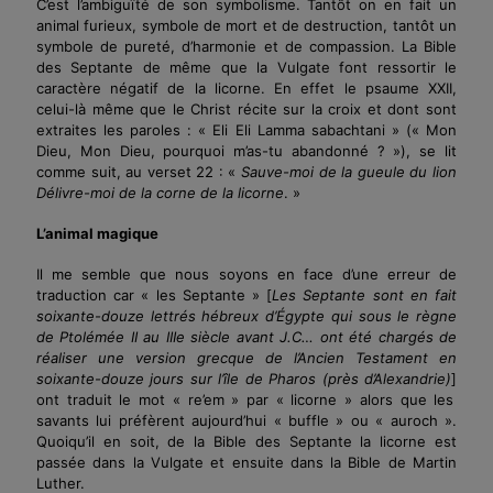
C’est l’ambiguïté de son symbolisme. Tantôt on en fait un
animal furieux, symbole de mort et de destruction, tantôt un
symbole de pureté, d’harmonie et de compassion. La Bible
des Septante de même que la Vulgate font ressortir le
caractère négatif de la licorne. En effet le psaume XXII,
celui-là même que le Christ récite sur la croix et dont sont
extraites les
p
aroles : « Eli Eli Lamma sabachtani »
(« Mon
Dieu, Mon Dieu, pourquoi m’as-tu abandonné ? »)
, se lit
comme suit, au verset 22 : «
Sauve-moi de la gueule du lion
Délivre-moi de la corne de la licorne
. »
L’animal magique
Il me semble que nous soyons en face d’une erreur de
traduction car « les Septante »
[
Les Septante sont en fait
soixante-douze lettrés hébreux d’Égypte qui sous le règne
de Ptolémée II au IIIe siècle avant J.C… ont été chargés de
réaliser une version grecque de l’Ancien Testament en
soixante-douze jours sur l’île de Pharos (près d’Alexandrie)
]
ont traduit le mot « re’em » par « licorne » alors que les
savants lui préfèrent aujourd’hui « buffle » ou « auroch ».
Quoiqu’il en soit, de la Bible des Septante la licorne est
passée dans la Vulgate et ensuite dans la Bible de Martin
Luther.