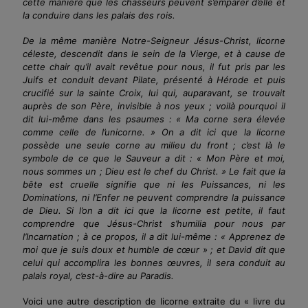
cette manière que les chasseurs peuvent s’emparer d’elle et
la conduire dans les palais des rois.
De la même manière Notre-Seigneur Jésus-Christ, licorne
céleste, descendit dans le sein de la Vierge, et à cause de
cette chair qu’il avait revêtue pour nous, il fut pris par les
Juifs et conduit devant Pilate, présenté à Hérode et puis
crucifié sur la sainte Croix, lui qui, auparavant, se trouvait
auprès de son Père, invisible à nos yeux ; voilà pourquoi il
dit lui-même dans les psaumes : « Ma corne sera élevée
comme celle de l’unicorne. » On a dit ici que la licorne
possède une seule corne au milieu du front ; c’est là le
symbole de ce que le Sauveur a dit : « Mon Père et moi,
nous sommes un ; Dieu est le chef du Christ. » Le fait que la
bête est cruelle signifie que ni les Puissances, ni les
Dominations, ni l’Enfer ne peuvent comprendre la puissance
de Dieu. Si l’on a dit ici que la licorne est petite, il faut
comprendre que Jésus-Christ s’humilia pour nous par
l’Incarnation ; à ce propos, il a dit lui-même : « Apprenez de
moi que je suis doux et humble de
cœur
» ; et David dit que
celui qui accomplira les bonnes
œuvres
, il sera conduit au
palais royal, c’est-à-dire au Paradis.
Voici une autre description de licorne extraite du « livre du