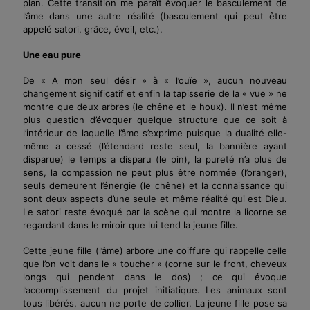
plan. Cette transition me paraît évoquer le basculement de
l’âme dans une autre réalité (basculement qui peut être
appelé satori, grâce, éveil, etc.).
Une eau pure
De « A mon seul désir » à « l’ouïe », aucun nouveau
changement significatif et enfin la tapisserie de la « vue » ne
montre que deux arbres (le chêne et le houx). Il n’est même
plus question d’évoquer quelque structure que ce soit à
l’intérieur de laquelle l’âme s’exprime puisque la dualité elle-
même a cessé (l’étendard reste seul, la bannière ayant
disparue) le temps a disparu (le pin), la pureté n’a plus de
sens, la compassion ne peut plus être nommée (l’oranger),
seuls demeurent l’énergie (le chêne) et la connaissance qui
sont deux aspects d’une seule et même réalité qui est Dieu.
Le satori reste évoqué par la scène qui montre la licorne se
regardant dans le miroir que lui tend la jeune fille.
Cette jeune fille (l’âme) arbore une coiffure qui rappelle celle
que l’on voit dans le « toucher » (corne sur le front, cheveux
longs qui pendent dans le dos) ; ce qui évoque
l’accomplissement du projet initiatique. Les animaux sont
tous libérés, aucun ne porte de collier. La jeune fille pose sa