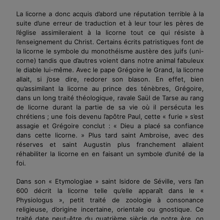
La licorne a donc acquis d’abord une réputation terrible à la
suite d’une erreur de traduction et à leur tour les pères de
l’église assimileraient à la licorne tout ce qui résiste à
l’enseignement du Christ. Certains écrits patristiques font de
la licorne le symbole du monothéisme austère des juifs (uni-
corne) tandis que d’autres voient dans notre animal fabuleux
le diable lui-même. Avec le pape Grégoire le Grand, la licorne
allait, si j’ose dire, redorer son blason. En effet, bien
qu’assimilant la licorne au prince des ténèbres, Grégoire,
dans un long traité théologique, ravale Saül de Tarse au rang
de licorne durant la partie de sa vie où il persécuta les
chrétiens ; une fois devenu l’apôtre Paul, cette « furie » s’est
assagie et Grégoire conclut : « Dieu a placé sa confiance
dans cette licorne. » Plus tard saint Ambroise, avec des
réserves et saint Augustin plus franchement allaient
réhabiliter la licorne en en faisant un symbole d’unité de la
foi.
Dans son « Etymologiae » saint Isidore de Séville, vers l’an
600 décrit la licorne telle qu’elle apparaît dans le «
Physiologus », petit traité de zoologie à consonance
religieuse, d’origine incertaine, orientale ou gnostique. Ce
traité date peut-être du quatrième siècle de notre ère, on