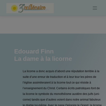
Skip
to
content
Edouard Finn
La dame à la licorne
La licorne a donc acquis d’abord une réputation terrible à la
suite d’une erreur de traduction et à leur tour les pères de
l’église assimileraient à la licorne tout ce qui résiste à
l’enseignement du Christ. Certains écrits patristiques font de
la licorne le symbole du monothéisme austère des juifs (uni-
corne) tandis que d’autres voient dans notre animal fabuleux
le diable lui-même. Avec le pape Grégoire le Grand, la licorne