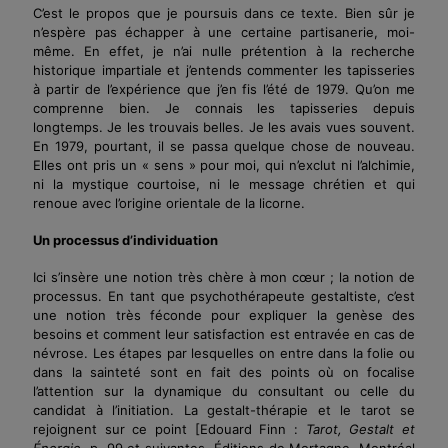
C’est le propos que je poursuis dans ce texte. Bien sûr je
n’espère pas échapper à une certaine partisanerie, moi-
même. En effet, je n’ai nulle prétention à la recherche
historique impartiale et j’entends commenter les tapisseries
à partir de l’expérience que j’en fis l’été de 1979. Qu’on me
comprenne bien. Je connais les tapisseries depuis
longtemps. Je les trouvais belles. Je les avais vues souvent.
En 1979, pourtant, il se passa quelque chose de nouveau.
Elles ont pris un « sens » pour moi, qui n’exclut ni l’alchimie,
ni la mystique courtoise, ni le message chrétien et qui
renoue avec l’origine orientale de la licorne.
Un processus d’individuation
Ici s’insère une notion très chère à mon
cœur
; la notion de
processus. En tant que psychothérapeute gestaltiste, c’est
une notion très féconde pour expliquer la genèse des
besoins et comment leur satisfaction est entravée en cas de
névrose. Les étapes par lesquelles on entre dans la folie ou
dans la sainteté sont en fait des points où on focalise
l’attention sur la dynamique du consultant ou celle du
candidat à l’initiation. La gestalt-thérapie et le tarot se
rejoignent sur ce point
[Edouard Finn :
Tarot, Gestalt et
Énergie
, p. 99 et suivantes, Éditions de Mortagne, Montréal