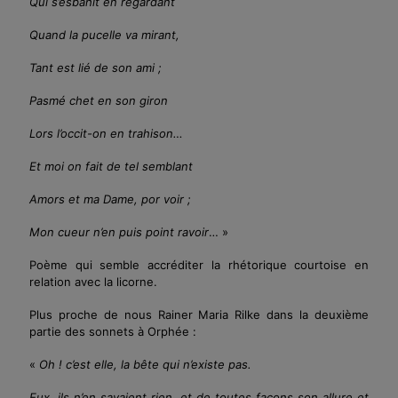
Qui s’esbahit en regardant
Quand la pucelle va mirant,
Tant est lié de son ami ;
Pasmé chet en son giron
Lors l’occit-on en trahison…
Et moi on fait de tel semblant
Amors et ma Dame, por voir ;
Mon
c
ueur n’en puis point ravoir
… »
Poème qui semble accréditer la rhétorique courtoise en
relation avec la licorne.
Plus proche de nous Rainer Maria Rilke dans la deuxième
partie des sonnets à Orphée :
«
Oh ! c’est elle, la bête qui n’existe pas.
Eux, ils n’en savaient rien, et de toutes façons son allure et