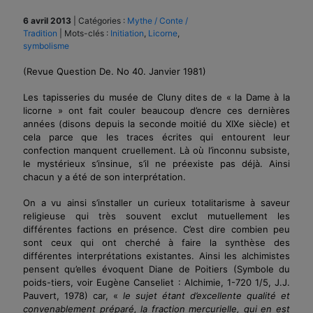
6 avril 2013
|
Catégories :
Mythe / Conte /
Tradition
|
Mots-clés :
Initiation
,
Licorne
,
symbolisme
(Revue Question De. No 40. Janvier 1981)
Les tapisseries du musée de Cluny dites de « la Dame à la
licorne » ont fait couler beaucoup d’encre ces dernières
années (disons depuis la seconde moitié du XIXe siècle) et
cela parce que les traces écrites qui entourent leur
confection manquent cruellement. Là où l’inconnu subsiste,
le mystérieux s’insinue, s’il ne préexiste pas déjà. Ainsi
chacun y a été de son interprétation.
On a vu ainsi s’installer un curieux totalitarisme à saveur
religieuse qui très souvent exclut mutuellement les
différentes factions en présence. C’est dire combien peu
sont ceux qui ont cherché à faire la synthèse des
différentes interprétations existantes. Ainsi les alchimistes
pensent qu’elles évoquent Diane de Poitiers (Symbole du
poids-tiers,
voir Eugène Canseliet : Alchimie, 1-720 1/5, J.J.
Pauvert, 1978
) car, «
le sujet étant d’excellente qualité et
convenablement préparé, la fraction mercurielle, qui en est