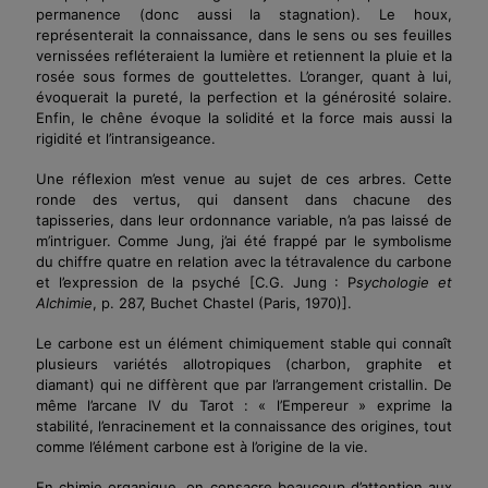
permanence (donc aussi la stagnation). Le houx,
représenterait la connaissance, dans le sens ou ses feuilles
vernissées refléteraient la lumière et retiennent la pluie et la
rosée sous formes de gouttelettes. L’oranger, quant à lui,
évoquerait la pureté, la perfection et la générosité solaire.
Enfin, le chêne évoque la solidité et la force mais aussi la
rigidité et l’intransigeance.
Une réflexion m’est venue au sujet de ces arbres. Cette
ronde des vertus, qui dansent dans chacune des
tapisseries, dans leur ordonnance variable, n’a pas laissé de
m’intriguer. Comme Jung, j’ai été frappé par le symbolisme
du chiffre quatre en relation avec la tétravalence du carbone
et l’expression de la psyché
[C.G. Jung : P
sychologie et
Alchimie
, p. 287, Buchet Chastel (Paris, 1970)]
.
Le carbone est un élément chimiquement stable qui connaît
plusieurs variétés allotropiques (charbon, graphite et
diamant) qui ne diffèrent que par l’arrangement cristallin. De
même l’arcane IV du Tarot : « l’Empereur » exprime la
stabilité, l’enracinement et la connaissance des origines, tout
comme l’élément carbone est à l’origine de la vie.
En chimie organique, on consacre beaucoup d’attention aux