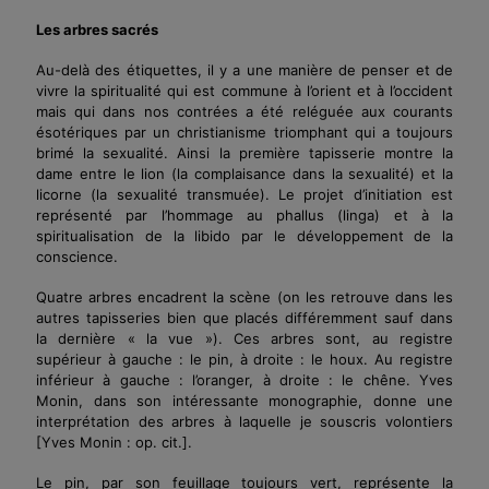
Les arbres sacrés
Au-delà des étiquettes, il y a une manière de penser et de
vivre la spiritualité qui est commune à l’orient et à l’occident
mais qui dans nos contrées a été reléguée aux courants
ésotériques par un christianisme triomphant qui a toujours
brimé la sexualité. Ainsi la première tapisserie montre la
dame entre le lion (la complaisance dans la sexualité) et la
licorne (la sexualité transmuée). Le projet d’initiation est
représenté par l’hommage au phallus (linga) et à la
spiritualisation de la libido par le développement de la
conscience.
Quatre arbres encadrent la scène (on les retrouve dans les
autres tapisseries bien que placés différemment sauf dans
la dernière « la vue »). Ces arbres sont, au registre
supérieur à gauche : le pin, à droite : le houx. Au registre
inférieur à gauche : l’oranger, à droite : le chêne. Yves
Monin, dans son intéressante monographie, donne une
interprétation des arbres à laquelle je souscris volontiers
[Yves Monin : op. cit.]
.
Le pin, par son feuillage toujours vert, représente la