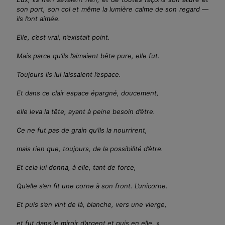
son port, son col et même la lumière calme de son regard
—
ils l’ont aimée.
Elle, c’est vrai, n’existait point.
Mais parce qu’ils l’aimaient bête pure, elle fut.
Toujours ils lui laissaient l’espace.
Et dans ce clair espace épargné, doucement,
elle leva la tête, ayant à peine besoin d’être.
Ce ne fut pas de grain qu’ils la
nourrirent
,
mais rien que, toujours, de la possibilité d’être.
Et cela lui donna, à elle, tant de force,
Qu’elle s’en fit une corne à son front. L’unicorne.
Et puis s’en vint de là, blanche, vers une vierge,
et fut dans le miroir d’argent et puis en elle
. »