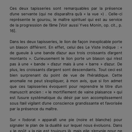
Ces deux tapisseries sont remarquables par la présence
d’une servante (qui ne disparaîtra qu’à « la vue ») . Celle-ci
représente le gourou, le maître spirituel qui est au service
de la progression de l’âme
[Voir aussi Yves Monin, op. cit., p.
16].
Dans les deux tapisseries, le lion de façon inexplicable porte
un blason différent. En effet, celui des Le Viste indique : «
de gueule à une bande d’azur aux trois croissants d’argent
montants ». Curieusement le lion porte un blason qui n’est
pas à une « bande » d’azur mais à une « barre » d’azur. De
plus, les croissants d’argent sont descendants. Tout ceci est
bien surprenant du point de vue de l’héraldique. Cette
anomalie ne peut s’expliquer, à mon avis, que si l’on admet
que ces tapisseries évoquent pour reprendre le titre d’un
manuscrit ancien : « le mortifiement de vaine plaisance » qui
est l’usure systématique du désir par son accomplissement
sous
l’œil
vigilant d’une conscience grandissante et favorisée
par la présence du maître.
Sur « l’odorat » apparaît une pie (noire et blanche) pour
signaler le plan de la dualité sur lequel nous évoluons. Dans
« le goût » la pie est toujours là, mais elle s’envole pour ne