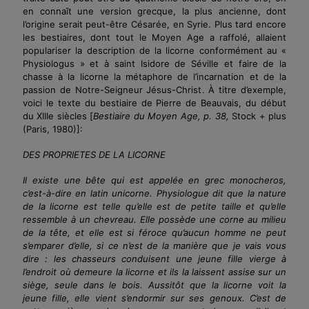
en connaît une version grecque, la plus ancienne, dont
l’origine serait peut-être Césarée, en Syrie. Plus tard encore
les bestiaires, dont tout le Moyen Age a raffolé, allaient
populariser la description de la licorne conformément au «
Physiologus » et à saint Isidore de Séville et faire de la
chasse à la licorne la métaphore de l’incarnation et de la
passion de Notre-Seigneur Jésus-Christ.
À
titre d’exemple,
voici le texte du bestiaire de Pierre de Beauvais, du début
du
XIIIe
siècles
[
Bestiaire du Moyen Age, p. 38,
Stock + plus
(Paris, 1980)]
:
DES PROPRIETES DE LA LICORNE
Il existe une bête qui est appelée en grec monocheros,
c’est-à-dire en latin unicorne. Physiologue dit que la nature
de la licorne est telle qu’elle est de petite taille et qu’elle
ressemble à un chevreau. Elle possède une corne au milieu
de la tête, et elle est si féroce qu’aucun homme ne peut
s’emparer d’elle, si ce n’est de la manière que je vais vous
dire : les chasseurs conduisent une jeune fille vierge à
l’endroit où demeure la licorne et ils la laissent assise sur un
siège, seule dans le bois. Aussitôt que la licorne voit la
jeune fille, elle vient s’endormir sur ses genoux. C’est de