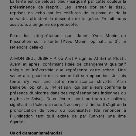
La tente est de velours bleu (marquant par cette couleur la
prééminence de l’esprit). Les larmes d’or sur le tissu,
reprises en écho par les coiffures de la dame et de la
servante, attestent la descente de la grâce. En fait nous
assistons à un genre de pentecôte.
Parmi les interprétations que donne Yves Monin de
l’inscription sur la tente
[Yves Monin, op. cit., p. 3]
, je
retiendrai celle-ci :
A MON SEUL DESIR – P, où A et P signifie A
(
nte) et P(ost).
Avant et après, confirmant l’idée de changement qualitatif
unique et irréversible que représente cette scène. Une
vache à la gauche de la scène fait son apparition. Je suis
tenté d’y voir une autre réminiscence shivaïte
[Alain
Danielou, op. cit, p. 144 et suiv. qui par ailleurs confirme la
présence d’unicorne dans des représentations indiennes du
mythe de Shiva]
. Deux lévriers sont porteurs de colliers,
signifiant la tâche qui reste à accomplir à l’initié. Il s’agit de la
prononciation du voeu du bodhisattva (de renoncer à
l’illumination tant qu’il existe de par l’univers une âme
égarée).
Un cri d’amour immémorial