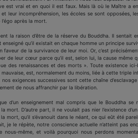
e est vrai et en quoi il est faux. Mais là où le Maître a en
et leur incompréhension, les écoles se sont opposées, les 
’égo après la mort.
ment la raison d’être de la réserve du Bouddha. Il sentait e
t enseigné qu’il existait en chaque homme un principe survi
n faveur de la survivance de leur moi. Or, c’est préciséme
per de leur cœur parce qu’il est, selon lui, la cause même 
oue des renaissances et des morts ». Toute existence ici-bas
uvaise, est, normalement du moins, liée à cette triple infor
 nos exigences successives sont cette chaîne d’esclavage 
lement de nous affranchir par la libération.
voque d’un enseignement mal compris que le Bouddha se re
 la mort. D’autre part, il ne voulait pas nier l’existence d’un
la mort, qu’il s’évanouit dans le néant, ce qui eût été pare
ait, je le répète, notre conscience actuelle n’atteint pas en
de nous-même, et voilà pourquoi nous perdons momenta