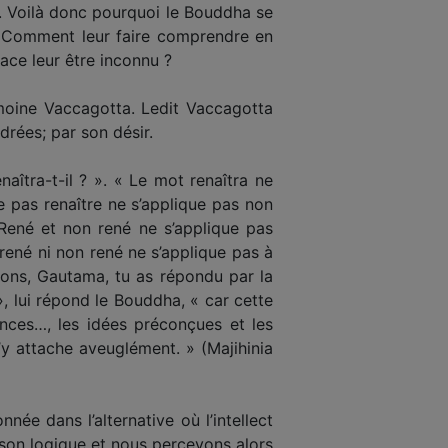
l. Voilà donc pourquoi le Bouddha se
s. Comment leur faire comprendre en
pace leur être inconnu ?
 moine Vaccagotta. Ledit Vaccagotta
rées; par son désir.
aîtra-t-il ? ». « Le mot renaîtra ne
Ne pas renaître ne s’applique pas non
« René et non rené ne s’applique pas
 rené ni non rené ne s’applique pas à
tions, Gautama, tu as répondu par la
 », lui répond le Bouddha, « car cette
yances…, les idées préconçues et les
’y attache aveuglément. » (Majihinia
née dans l’alternative où l’intellect
aison logique et nous percevons alors