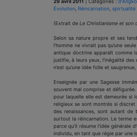
29 avril 2011
|
Catégories :
d'Angko
Évolution
,
Réincarnation
,
spirtualité
(Extrait de
Le Christianisme et son 
Selon sa nature propre et ses tend
l’homme ne vivrait pas qu’une seule
antique doctrine apparaît comme la
justifie, à leurs yeux, l’inégalité d
n’est qu’une idée folle et saugrenue
Enseignée par une Sagesse immémor
souvent mal comprise et défigurée. 
pour laquelle elle est demeurée si 
religieux se sont montrés si discre
des renaissances, sont autant de t
surtout la réincarnation. Le terme 
parce qu’il résume l’idée générale 
individu, en tant que régie par une 