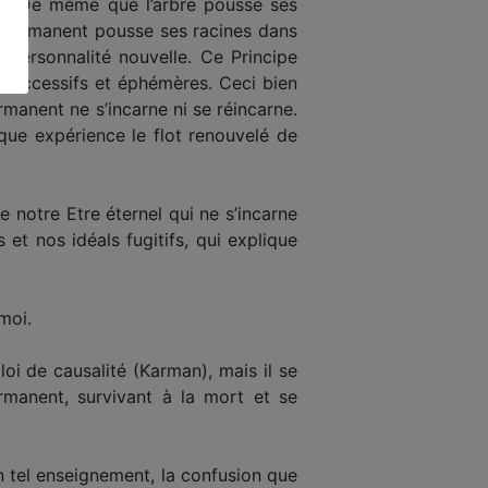
bre. De même que l’arbre pousse ses
e permanent pousse ses racines dans
 personnalité nouvelle. Ce Principe
» successifs et éphémères. Ceci bien
rmanent ne s’incarne ni se réincarne.
que expérience le flot renouvelé de
 notre Etre éternel qui ne s’incarne
et nos idéals fugitifs, qui explique
moi.
oi de causalité (Karman), mais il se
ermanent, survivant à la mort et se
un tel enseignement, la confusion que