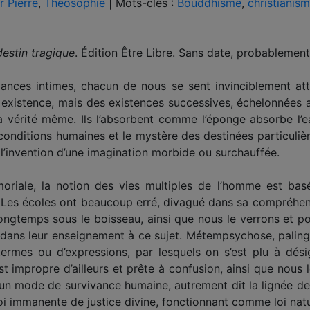
r Pierre
,
Théosophie
|
Mots-clés :
Bouddhisme
,
christianis
destin tragique
. Édition Être Libre. Sans date, probableme
ances intimes, chacun de nous se sent invinciblement at
 existence, mais des existences successives, échelonnées 
 vérité même. Ils l’absorbent comme l’éponge absorbe l’ea
es conditions humaines et le mystère des destinées particulièr
, l’invention d’une imagination morbide ou surchauffée.
iale, la notion des vies multiples de l’homme est basée
Les écoles ont beaucoup erré, divagué dans sa compréhensi
longtemps sous le boisseau, ainsi que nous le verrons et po
t dans leur enseignement à ce sujet. Métempsychose, paling
ermes ou d’expressions, par lesquels on s’est plu à désig
est impropre d’ailleurs et prête à confusion, ainsi que nous
d’un mode de survivance humaine, autrement dit la lignée 
loi immanente de justice divine, fonctionnant comme loi natu