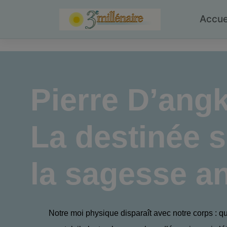
Skip
to
Accue
content
Pierre D’ang
La destinée s
la sagesse a
Notre moi physique disparaît avec notre corps : q