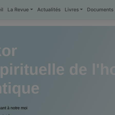
il
La Revue
Actualités
Livres
Documents g
kor
pirituelle de l
ntique
uant à notre moi