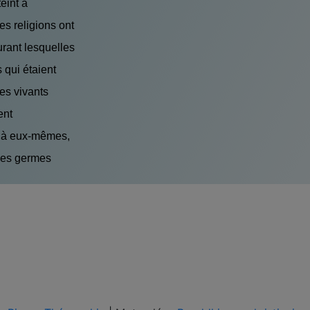
eint à
es religions ont
urant lesquelles
 qui étaient
es vivants
ent
s à eux-mêmes,
 des germes