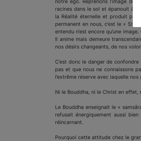
notre ego. Reprenons l’image de l’
racines dans le sol et épanouit à 
la Réalité éternelle et produit pé
permanent en nous, c’est le « Stutr
entendu n’est encore qu’une image. O
Il anime mais demeure transcendant
nos désirs changeants, de nos volo
C’est donc le danger de confondre c
pas et que nous ne connaissons pas,
l’extrême réserve avec laquelle nos 
Ni le Bouddha, ni le Christ en effet,
Le Bouddha enseignait le « samsâra 
refusait énergiquement aussi bien 
réincarnant.
Pourquoi cette attitude chez le gran