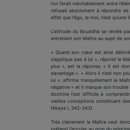
l’on ferait inévitablement entre l’
refusait absolument à répondre de 
effet que l’égo, le moi, n’est qu’un
L’attitude du Bouddha se révèle pa
entretient son Maître au sujet de s
« Quand son cœur est ainsi délivré 
s’applique pas à lui », répond le Ma
plus », est la réponse. « Il est do
davantage ». « Alors il n’est non pl
lui », affirme tranquillement le Ma
négative » et il marque son trouble e
doctrine t’est difficile à comprend
vieilles conceptions constituant de
Nikaya I, 342-343).
Très clairement le Maître veut donc 
prétend l’acculer au nom du principe