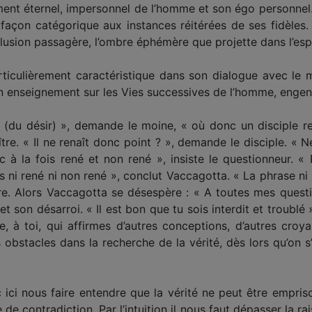
élément éternel, impersonnel de l’homme et son égo personne
façon catégorique aux instances réitérées de ses fidèle
e illusion passagère, l’ombre éphémère que projette dans l’es
rticulièrement caractéristique dans son dialogue avec le
on enseignement sur les Vies successives de l’homme, engend
(du désir) », demande le moine, « où donc un disciple ren
ître. « Il ne renaît donc point ? », demande le disciple. « 
nc à la fois rené et non rené », insiste le questionneur. 
us ni rené ni non rené », conclut Vaccagotta. « La phrase ni
ître. Alors Vaccagotta se désespère : « A toutes mes ques
t son désarroi. « Il est bon que tu sois interdit et troublé
re, à toi, qui affirmes d’autres conceptions, d’autres cro
s obstacles dans la recherche de la vérité, dès lors qu’on s
ici nous faire entendre que la vérité ne peut être emprison
 de contradiction. Par l’intuition il nous faut dépasser la r