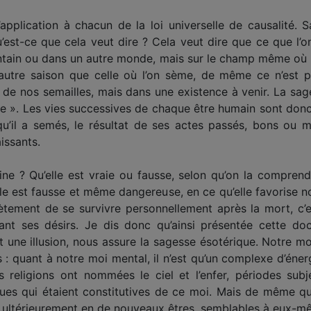
l’application à chacun de la loi universelle de causalité. 
’est-ce que cela veut dire ? Cela veut dire que ce que l’on
ntain ou dans un autre monde, mais sur le champ même où l’o
autre saison que celle où l’on sème, de même ce n’est p
t de nos semailles, mais dans une existence à venir. La sage
e ». Les vies successives de chaque être humain sont donc
il a semés, le résultat de ses actes passés, bons ou ma
issants.
rine ? Qu’elle est vraie ou fausse, selon qu’on la comprend.
e est fausse et même dangereuse, en ce qu’elle favorise nos 
tement de se survivre personnellement après la mort, c’e
ant ses désirs. Je dis donc qu’ainsi présentée cette do
 une illusion, nous assure la sagesse ésotérique. Notre mo
: quant à notre moi mental, il n’est qu’un complexe d’énergi
eligions ont nommées le ciel et l’enfer, périodes subje
ues qui étaient constitutives de ce moi. Mais de même que 
 ultérieurement en de nouveaux êtres, semblables à eux-