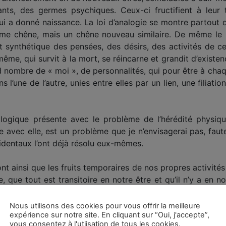
vants, des germes psychiques. Ceux-ci fructifient à leur
lui a donné naissance. La loi d’analogie se montre partout 
me chêne, mais un chêne nouveau similaire. De même le 
uit synthétique des pensées, des désirs, des activités de ce
ême, qui survit à la mort, se réincarne et grandit d’existenc
 nombre de « moi », de personnalités, qui pour être à chaque
s l’une de l’autre, unies entre elles par un lien, une filia
ologique présente avec le problème de l’hérédité physiq
 avec elle, est un problème que je n’envisagerai pas, fau
cidentaux l’ont déjà résolu eux-mêmes.
ont ainsi que les fruits temporaires de nos propres activit
, que tout est transitoire en notre être et qu’il n’y a en
 Principe spirituel qui ne meurt jamais : mais ce Principe 
re : il est au-delà de notre conscience actuelle
[1]
. Ce qu
Nous utilisons des cookies pour vous offrir la meilleure
expérience sur notre site. En cliquant sur “Oui, j'accepte”,
rituel et transcendant de nous-même n’est pas ce que nous
vous consentez à l'utiisation de tous les cookies.