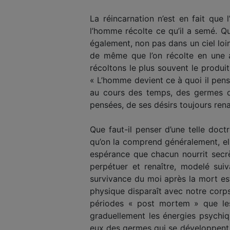
La réincarnation n’est en fait que 
l’homme récolte ce qu’il a semé. Qu
également, non pas dans un ciel loi
de même que l’on récolte en une 
récoltons le plus souvent le produi
« L’homme devient ce à quoi il pens
au cours des temps, des germes qu’
pensées, de ses désirs toujours rena
Que faut-il penser d’une telle doct
qu’on la comprend généralement, ell
espérance que chacun nourrit secrè
perpétuer et renaître, modelé suiv
survivance du moi après la mort est
physique disparaît avec notre corps 
périodes « post mortem » que les r
graduellement les énergies psychiq
eux des germes qui se développent