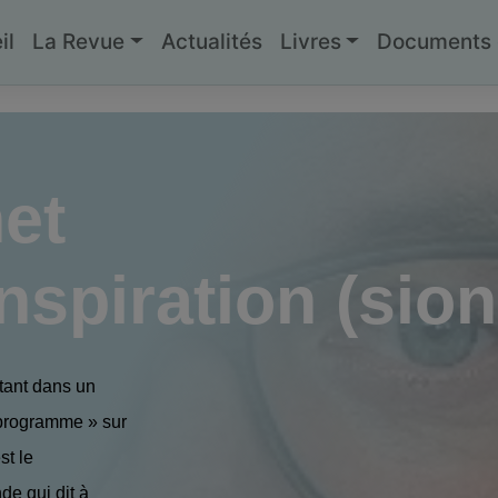
il
La Revue
Actualités
Livres
Documents g
et
spiration (sion
tant dans un
 programme » sur
st le
de qui dit à