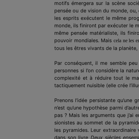
mo
tif
s émerger
a
sur la scène socié
pensée ou de vision du monde, ou, 
les esprits exécutent le même pro
monde, ils finiront par exécuter le
même pensée matérialiste, ils fini
pouvoir mondiales. Mais
cela ne les e
tous les êtres vivants de la planète
Par conséquent, il me semble peu 
personnes si l’on considère la nat
complexité et à réduire tout le m
tactiquement nuisible (elle crée l’i
Prenons l’idée persistante qu’une g
n’est qu’une hypothèse
parmi d’autr
pas ? Mais les arguments que j’ai 
sionistes au sommet de la pyramide
les pyramides. Leur extraordinaire 
dans son livre
Deux
siècles
ensem