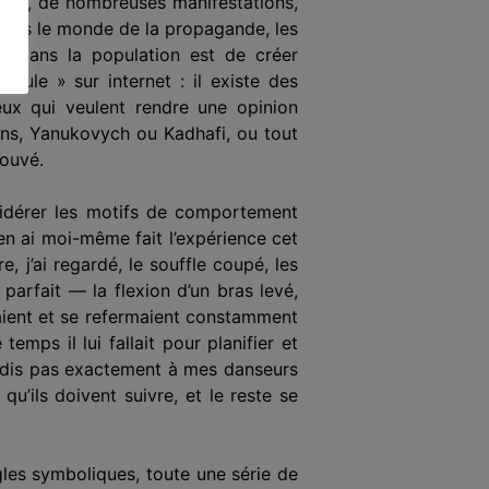
exemple, de nombreuses manifestations,
 Dans le monde de la propagande, les
e dans la population est de créer
oule » sur internet : il existe des
eux qui veulent rendre une opinion
sons, Yanukovych ou Kadhafi, ou tout
ouvé.
idérer les
motif
s de comportement
en ai moi-même fait l’expérience cet
 j’ai regardé, le souffle coupé, les
parfait — la flexion d’un bras levé,
aient et se refermaient
constamment
mps il lui fallait pour planifier et
 dis pas exactement à mes danseurs
qu’ils doivent suivre, et le reste se
es symboliques, toute une série de