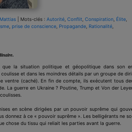
Mattias
|
Mots-clés :
Autorité
,
Conflit
,
Conspiration
,
Élite
,
isme
,
prise de conscience
,
Propagande
,
Rationalité
,
dinaire
.
ue la situation politique et géopolitique dans son en
 coulisse et dans les moindres détails par un groupe de diri
 ventre (caché). En fin de compte, ils exécutent tous de
de. La guerre en Ukraine ? Poutine, Trump et Von der Leyen
coulisses.
mises en scène dirigées par un p
o
u
vo
i
r
suprême qui gouver
ous donnez à ce « p
o
u
vo
i
r
suprême ». Les belligérants ne so
ue chose du tissu qui reliait les parties avant la guerre.