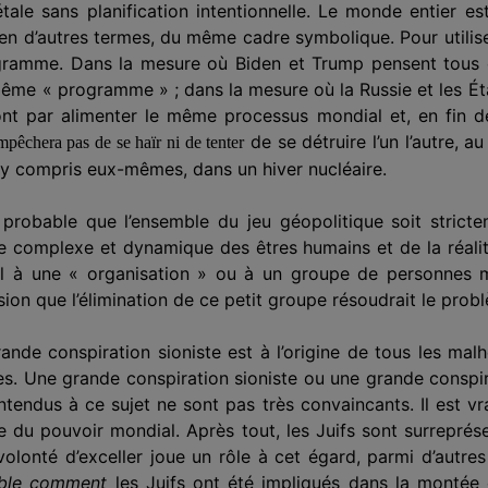
tale sans planification intentionnelle. Le monde entier e
en d’autres termes, du même cadre symbolique. Pour utilis
gramme. Dans la mesure où Biden et Trump pensent tous de
 même « programme » ; dans la mesure où la Russie et les Éta
ront par alimenter le même processus mondial et, en fin
de se détruire l’un l’autre, au
mpêchera pas de se haïr ni de tenter
, y compris eux-mêmes, dans un hiver nucléaire.
probable que l’ensemble du jeu géopolitique soit stricte
ure complexe et dynamique des êtres humains et de la réali
al à une « organisation » ou à un groupe de personnes 
llusion que l’élimination de ce petit groupe résoudrait le pr
rande conspiration sioniste est à l’origine de tous les mal
es
. Une grande conspiration sioniste ou une grande conspir
entendus
à ce sujet
ne sont pas très convaincants. Il est vr
 du pouvoir mondial. Après tout, les Juifs sont surrepr
volonté d’exceller joue un rôle à cet égard, parmi d’autres 
ble
comment
les Juifs ont été impliqués dans la montée 