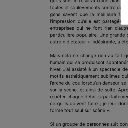
qu’ils sont le résultat d’une planifi
foules et soulèvements contre des r
gens savent que la meilleure faç
l’impression qu’elle est partagée 
entreprises qui ne font rien d’au
particulière populaire. Une grande 
autre « dictateur » indésirable, a ét
Mais cela ne change rien au fait 
humain qui se produisent spontanéme
hiver. J’ai assisté à un spectacle 
motifs esthétiquement sublimes qu
l’arche du cou lorsqu’un danseur se 
sur la scène, et ainsi de suite. Ap
répéter chaque détail si parfaiteme
ce qu’ils doivent faire ; je leur do
forme tout seul sur scène ».
Si un groupe de personnes suit co