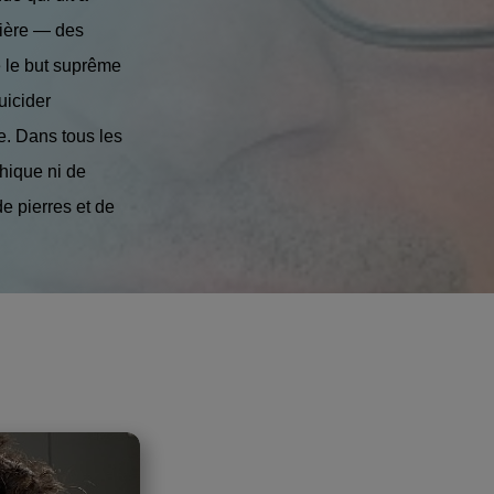
atière — des
e le but suprême
uicider
e. Dans tous les
thique ni de
de pierres et de