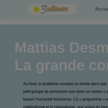
Skip
to
Accue
content
Mattias Desm
La grande con
Au fond, le problème mondial ne réside donc pas 
petit groupe de personnes que dans un certain «
lequel l’humanité fonctionne. Ce « programme » e
matérialisme et le rationalisme, une vision du mon