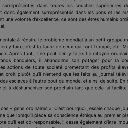
nt surreprésentés dans toutes les couches supérieures d
ont donc également surreprésentés dans les bons et les ma
 ont une volonté d’excellence, ce sont des
êtres humains
ordi
al.
entale à réduire le problème mondial à un petit groupe ma
 rien y faire, c’est la faute de ceux qui l’ont trompé, etc.
ce. Après tout, il ne peut rien y faire. Le citoyen ordinair
ands banquiers, il abandonne son potager pour la c
te des actions de toute société promettant des profits éle
t croit plutôt qu’il n’entend que les faits au journal télév
r des esclaves à l’autre bout du monde, et ainsi de suite. En b
 et à déshumaniser son prochain tant que cela lui facilite 
 ces « gens ordinaires ». C’est pourquoi j’essaie chaque jo
me que lorsqu’il place sa conscience éthique au premier p
te qu’il est co-
respons
able, il cesse également d’être imp