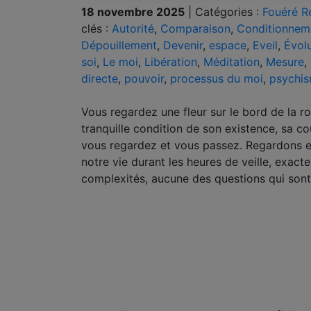
18 novembre 2025
|
Catégories :
Fouéré R
clés :
Autorité
,
Comparaison
,
Conditionnem
Dépouillement
,
Devenir
,
espace
,
Eveil
,
Évol
soi
,
Le moi
,
Libération
,
Méditation
,
Mesure
,
directe
,
pouvoir
,
processus du moi
,
psychi
Vous regardez une fleur sur le bord de la ro
tranquille condition de son existence, sa co
vous regardez et vous passez. Regardons
notre vie durant les heures de veille, exact
complexités, aucune des questions qui sont