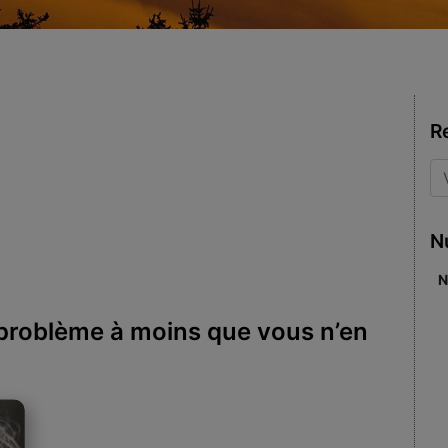
R
N
N
n problème à moins que vous n’en