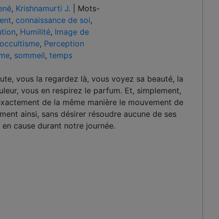
ené
,
Krishnamurti J.
|
Mots-
ent
,
connaissance de soi
,
ution
,
Humilité
,
Image de
occultisme
,
Perception
sme
,
sommeil
,
temps
ute, vous la regardez là, vous voyez sa beauté, la
uleur, vous en respirez le parfum. Et, simplement,
 exactement de la même manière le mouvement de
ement ainsi, sans désirer résoudre aucune de ses
 en cause durant notre journée.