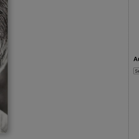
A
Au
: