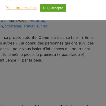
Plus d'informations
Oui, j'accepte
Art
|
Mots-clés :
Autorité
,
on
,
Stratégie
,
Travail sur soi
ir sa propre autorité. Comment cela se fait-il ? En le
es autres ? J’ai connu des personnes qui ont suivi ces
icaces – pour vous isoler d’influences qui pourraient
es d’une même pièce, la première (« pas d’aide »)
influence ») par la peur.