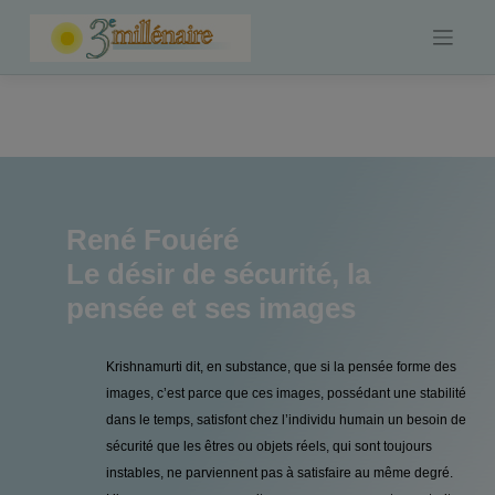
Skip
to
content
René Fouéré
Le désir de sécurité, la
pensée et ses images
Krishnamurti dit, en substance, que si la pensée forme des
images, c’est parce que ces images, possédant une stabilité
dans le temps, satisfont chez l’individu humain un besoin de
sécurité que les êtres ou objets réels, qui sont toujours
instables, ne parviennent pas à satisfaire au même degré.