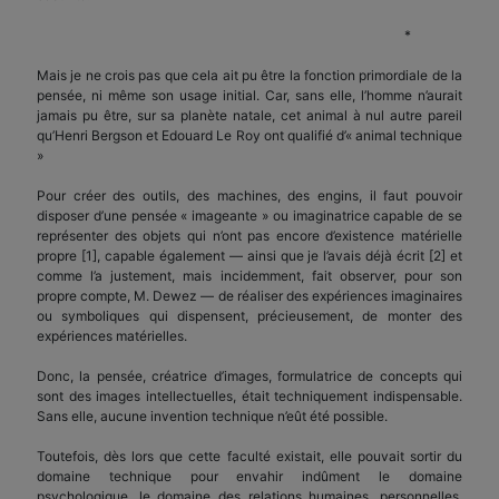
*
Mais je ne crois pas que cela ait pu être la fonction primordiale de la
pensée, ni même son usage initial. Car, sans elle, l’homme n’aurait
jamais pu être, sur sa planète natale, cet animal à nul autre pareil
qu’Henri Bergson et Edouard Le Roy ont qualifié d’« animal technique
»
Pour créer des outils, des machines, des engins, il faut pouvoir
disposer d’une pensée « imageante » ou imaginatrice capable de se
représenter des objets qui n’ont pas encore d’existence matérielle
propre [1], capable également — ainsi que je l’avais déjà écrit [2] et
comme l’a justement, mais incidemment, fait observer, pour son
propre compte, M. Dewez — de réaliser des expériences imaginaires
ou symboliques qui dispensent, précieusement, de monter des
expériences matérielles.
Donc, la pensée, créatrice d’images, formulatrice de concepts qui
sont des images intellectuelles, était techniquement indispensable.
Sans elle, aucune invention technique n’eût été possible.
Toutefois, dès lors que cette faculté existait, elle pouvait sortir du
domaine technique pour envahir indûment le domaine
psychologique, le domaine des relations humaines, personnelles,