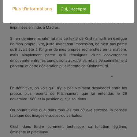
« DU TEMPOREL A L’INTEMPOREL », volume dont j’avais achevé la
Plus d'informations
Oui, j'accepte
rédaction, après un long travail, le 26 décembre 1953, à un moment
où les conférences de Londres de 1953 n’étaient pas encore
parvenues à ma connaissance — d’autant qu’elles avaient été
imprimées en Inde, à Madras.
Si, en dernière minute, j’ai mis ce texte de Krishnamurti en exergue
de mon propre livre, juste avant son impression, ce n’est pas parce
qu’il avait été à l’origine de mes propres recherches en la matière,
mais simplement parce qu’il témoignait d’une convergence
émouvante entre les conclusions auxquelles j’étais personnellement
parvenu et cette déclaration plus récente de Krishnamurti.
*
En définitive, on voit qu’il n’y a pas vraiment désaccord entre les
propos plus récents de Krishnamurti que j’ai entendus le 29
novembre 1980 et la position que je soutiens.
On pourrait dire que,
dans tous les cas où elle s’exerce
, la pensée
fabrique des images visuelles ou verbales.
C’est, dans l’ordre purement technique, sa fonction légitime,
éminente et précieuse.