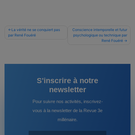
Navigation
La vérité ne se conquiert pas
Conscience intemporelle et futur
par René Fouéré
psychologique ou technique par
de
René Fouéré
l’article
S'inscrire à notre
newsletter
Pour suivre nos activités, inscrivez-
vous à la newsletter de la Revue 3e
millénaire.