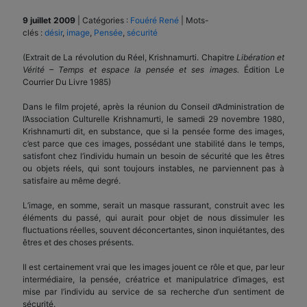
9 juillet 2009
|
Catégories :
Fouéré René
|
Mots-
clés :
désir
,
image
,
Pensée
,
sécurité
(Extrait de La révolution du Réel, Krishnamurti. Chapitre
Libération et
Vérité – Temps et espace la pensée et ses images.
Édition Le
Courrier Du Livre 1985)
Dans le film projeté, après la réunion du Conseil d’Administration de
l’Association Culturelle Krishnamurti, le samedi 29 novembre 1980,
Krishnamurti dit, en substance, que si la pensée forme des images,
c’est parce que ces images, possédant une stabilité dans le temps,
satisfont chez l’individu humain un besoin de sécurité que les êtres
ou objets réels, qui sont toujours instables, ne parviennent pas à
satisfaire au même degré.
L’image, en somme, serait un masque rassurant, construit avec les
éléments du passé, qui aurait pour objet de nous dissimuler les
fluctuations réelles, souvent déconcertantes, sinon inquiétantes, des
êtres et des choses présents.
Il est certainement vrai que les images jouent ce rôle et que, par leur
intermédiaire, la pensée, créatrice et manipulatrice d’images, est
mise par l’individu au service de sa recherche d’un sentiment de
sécurité.