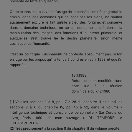
présente de l’être en question.
Cette extension abusive de l’usage de la pensée, son très regrettable
emploi dans des domaines qui ne sont pas les siens, ne saurait
aucunement exclure le fait qu’elle ait eu dès l’origine, et conserve
dans le domaine technique, en ce qui concerne la création et la
manipulation des images, des fonctions d’un intérêt primordial et
auxquelles s’est trouvé lié le destin planétaire, sinon même
cosmique, de l’humanité.
C’est un point que Krishnamurti ne conteste absolument pas, si l’on
en juge par les propos qu’il a tenus à Londres en avril 1953 et que j’ai
rapportés.
13.1.1983
Retranscription modifiée d’une
note lue à la réunion
dominicale du 7.12.1980
[1] Voir les sections 1 à 8, pp. 17 à 28 du chapitre III et aussi les
sections 2 à 6 du chapitre IV, pp. 45 à 52, dans le volume «
Intelligence technique et conscience personnelle » (Le Cercle du
Livre, Paris 1960) de mon ouvrage « DU TEMPOREL A
L’INTEMPOREL ».
[2] Très précisément à la section 8 du chapitre III du volume précité.