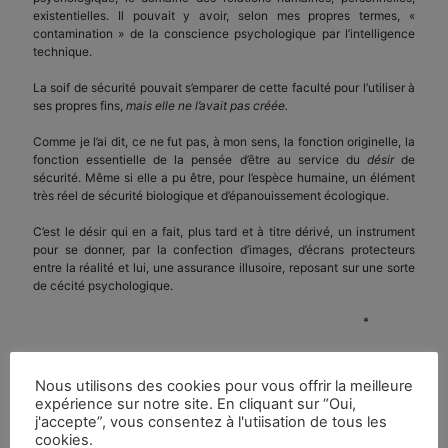
existentielles. Il pouvait y avoir, selon mes propres termes, «
contamination » de la conscience psychologique par l’intelligence
technique.
La soif de sécurité pouvait s’emparer de cette faculté pour l’utiliser à
ses propres fins,
mais elle ne l’avait pas créée.
Comme je l’ai dit, ce ne fut pas, à mon sens, la fonction originelle, la
fonction essentielle de la pensée d’être au service du
désir
de
sécurité. Même si elle a pu être, pour l’espèce humaine, un élément
très réel de sécurité biologique et d’épanouissement écologique.
C’est le désir qui en a fait, plus tard et à titre dérivé, un instrument
pour se donner, par la confection d’images, d’écrans protecteurs
entre la réalité et lui, une assurance illusoire, reposant sur une sorte
de cécité psychologique.
*
A Londres, le 9 avril 1953, Krishnamurti, parlant de l’esprit, avait dit : «
Un tel esprit est né de la technique » (« Such a mind is born of
Nous utilisons des cookies pour vous offrir la meilleure
technique ») Cf. Krishnamurti Talks 1953, London, p. 35.
expérience sur notre site. En cliquant sur “Oui,
j'accepte”, vous consentez à l'utiisation de tous les
C’est ce que je dis moi-même et que j’avais déjà dit dans le volume «
cookies.
Intelligence technique et conscience personnelle » de mon ouvrage