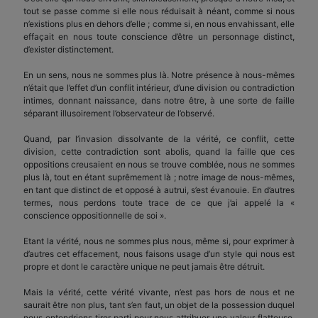
tout se passe comme si elle nous réduisait à néant, comme si nous
n’existions plus en dehors d’elle ; comme si, en nous envahissant, elle
effaçait en nous toute conscience d’être un personnage distinct,
d’exister distinctement.
En un sens, nous ne sommes plus là. Notre présence à nous-mêmes
n’était que l’effet d’un conflit intérieur, d’une division ou contradiction
intimes, donnant naissance, dans notre être, à une sorte de faille
séparant illusoirement l’observateur de l’observé.
Quand, par l’invasion dissolvante de la vérité, ce conflit, cette
division, cette contradiction sont abolis, quand la faille que ces
oppositions creusaient en nous se trouve comblée, nous ne sommes
plus là, tout en étant suprêmement là ; notre image de nous-mêmes,
en tant que distinct de et opposé à autrui, s’est évanouie. En d’autres
termes, nous perdons toute trace de ce que j’ai appelé la «
conscience oppositionnelle de soi ».
Etant la vérité, nous ne sommes plus nous, même si, pour exprimer à
d’autres cet effacement, nous faisons usage d’un style qui nous est
propre et dont le caractère unique ne peut jamais être détruit.
Mais la vérité, cette vérité vivante, n’est pas hors de nous et ne
saurait être non plus, tant s’en faut, un objet de la possession duquel
nous entendrions tirer parti pour nous attribuer une valeur flatteuse.