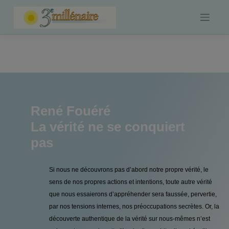
Skip
to
content
René Fouéré
La vérité ne se conquiert
pas
Si nous ne découvrons pas d’abord notre propre vérité, le
sens de nos propres actions et intentions, toute autre vérité
que nous essaierons d’appréhender sera faussée, pervertie,
par nos tensions internes, nos préoccupations secrètes. Or, la
découverte authentique de la vérité sur nous-mêmes n’est