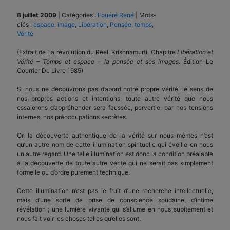
8 juillet 2009
|
Catégories :
Fouéré René
|
Mots-
clés :
espace
,
image
,
Libération
,
Pensée
,
temps
,
Vérité
(Extrait de La révolution du Réel, Krishnamurti. Chapitre
Libération et
Vérité – Temps et espace – la pensée et ses images.
Édition Le
Courrier Du Livre 1985)
Si nous ne découvrons pas d’abord notre propre vérité, le sens de
nos propres actions et intentions, toute autre vérité que nous
essaierons d’appréhender sera faussée, pervertie, par nos tensions
internes, nos préoccupations secrètes.
Or, la découverte authentique de la vérité sur nous-mêmes n’est
qu’un autre nom de cette illumination spirituelle qui éveille en nous
un autre regard. Une telle illumination est donc la condition préalable
à la découverte de toute autre vérité qui ne serait pas simplement
formelle ou d’ordre purement technique.
Cette illumination n’est pas le fruit d’une recherche intellectuelle,
mais d’une sorte de prise de conscience soudaine, d’intime
révélation ; une lumière vivante qui s’allume en nous subitement et
nous fait voir les choses telles qu’elles sont.