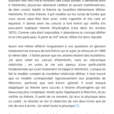
tournant très très vite et simulant des corps solides. Il demanda alors
à Helmholtz, physicien allemand célèbre et savant mathématicien,
de bien vouloir établir la théorie du tourbillon élémentaire d’éther.
Helmholtz fit cette théorie. Il prit modèle sur les ronds de fumée que
vous savez peut-être faire avec votre cigarette et mis cela en
équation. Il donna alors les calculs à lord Kelvin qui vérifia s’ils
pouvaient expliquer l’atome d’hydrogène (cela dans les années
1870). Comme cela était impossible, il abandonna le concept d’éther
e
et on n’en parla plus. À partir du XX
siècle, l’éther fut donc répudié.
Ayant moi-même réfléchi longuement à ces questions et ignorant
totalement les travaux de lord Kelvin sur le sujet, je retrouvai en 1965
la même idée : il fallait penser que les atomes étaient des tourbillons.
J’ai alors refait les calculs d’Helmholtz, mais en mécanique
relativiste ; en outre, je me suis aperçu d’une particularité
fondamentale qui avait totalement échappé à Helmholtz. Lorsque j’ai
fait le modèle complet du tourbillon relativiste d’éther, il s’est trouvé
que ce modèle correspondait rigoureusement aux propriétés de
l’électron, particule que lord Kelvin ignorait. Il avait essayé
d’appliquer sa théorie sans succès à l’atome d’hydrogène qui est
beaucoup plus compliqué, tandis qu’en l’appliquant à l’électron, j’ai pu
vérifier sa théorie. À partir de ce moment, j’ai revu la physique dans
ce cadré ; le résultat en est la rédaction de ces deux livres que j’ai
mis dix ans à écrire. J’ai refait toute la physique
[1]
.