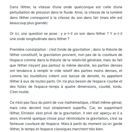
Dans l’éther, la vitesse d’une onde quelconque est celle d’une
perturbation de pression dans le fluide. Ainsi, la vitesse de la lumière
dans l’éther correspond à la vitesse du son dans l’air (mais elle est
beaucoup plus grande).
Or ici, une question se pose : y a-t-il un son dans l’éther ? Y a-t-il
une onde longitudinale dans l’éther ?
Première constatation : c’est l’onde de gravitation ; dans la théorie de
l’éther constitutif, la gravitation provient, non pas de la courbure de
l’espace comme dans la théorie de la relativité générale, mais du fait
que l’éther n’ayant pas partout la même densité, les parties denses
ont tendance à remplir le vide relatif des parties moins denses, et
comme les tourbillons créent une baisse de densité, ils appellent
l’éther à eux de toutes parts. On n’a plus besoin de l’espace courbe et
des folies de l’espace-temps à quatre dimensions, courbé, tordu.
C’est inutile.
Ce n’est pas faux du point de vue mathématique, c’était même génial,
mais cela devient tout simplement superflu. Car, en supprimant
l’éther, Einstein s’est privé de la gravitation. Il s’en est aperçu et il a
alors inventé quelque chose pour réintroduire la gravitation, c’est sa
fameuse courbure de l’espace. Mais à partir du moment où on garde
l’éther, le temps et l’espace classiques marchent très bien.