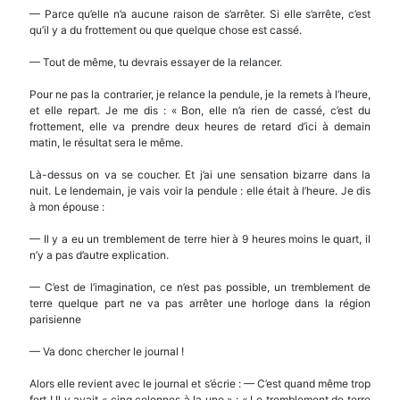
— Parce qu’elle n’a aucune raison de s’arrêter. Si elle s’arrête, c’est
qu’il y a du frottement ou que quelque chose est cassé.
— Tout de même, tu devrais essayer de la relancer.
Pour ne pas la contrarier, je relance la pendule, je la remets à l’heure,
et elle repart. Je me dis : « Bon, elle n’a rien de cassé, c’est du
frottement, elle va prendre deux heures de retard d’ici à demain
matin, le résultat sera le même.
Là-dessus on va se coucher. Et j’ai une sensation bizarre dans la
nuit. Le lendemain, je vais voir la pendule : elle était à l’heure. Je dis
à mon épouse :
— Il y a eu un tremblement de terre hier à 9 heures moins le quart, il
n’y a pas d’autre explication.
— C’est de l’imagination, ce n’est pas possible, un tremblement de
terre quelque part ne va pas arrêter une horloge dans la région
parisienne
— Va donc chercher le journal !
Alors elle revient avec le journal et s’écrie : — C’est quand même trop
fort ! Il y avait « cinq colonnes à la une » : « Le tremblement de terre