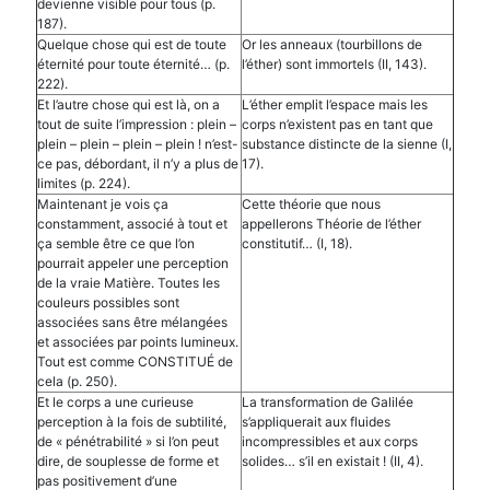
devienne visible pour tous (p.
187).
Quelque chose qui est de toute
Or les anneaux (tourbillons de
éternité pour toute éternité… (p.
l’éther) sont immortels (II, 143).
222).
Et l’autre chose qui est là, on a
L’éther emplit l’espace mais les
tout de suite l’impression : plein –
corps n’existent pas en tant que
plein – plein – plein – plein ! n’est-
substance distincte de la sienne (I,
ce pas, débordant, il n’y a plus de
17).
limites (p. 224).
Maintenant je vois ça
Cette théorie que nous
constamment, associé à tout et
appellerons Théorie de l’éther
ça semble être ce que l’on
constitutif… (I, 18).
pourrait appeler une perception
de la vraie Matière. Toutes les
couleurs possibles sont
associées sans être mélangées
et associées par points lumineux.
Tout est comme CONSTITUÉ de
cela (p. 250).
Et le corps a une curieuse
La transformation de Galilée
perception à la fois de subtilité,
s’appliquerait aux fluides
de « pénétrabilité » si l’on peut
incompressibles et aux corps
dire, de souplesse de forme et
solides… s’il en existait ! (II, 4).
pas positivement d’une