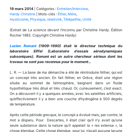
19 mars 2014
|
Catégories :
Entretien/Interview
,
Hardy Christine
|
Mots-clés :
Éther
,
Mére
,
mysticisme
,
Physique
,
relativité
,
Télépathie
,
Unité
(Extrait de
La science devant l’inconnu
par Christine Hardy. Édition
Rocher 1983. Copyright Christine Hardy)
Lucien Romani
(1909-1990)
é
tait le directeur technique du
laboratoire Eiffel (Laboratoire d’essais a
é
rodynamiques
subsoniques). Romani est un autre chercheur sérieux dont les
travaux ne sont pas reconnus pour le moment…
L. R. — La base de ma démarche a été de réintroduire l’éther, qui est
un concept très ancien. En fait l’éther, en Grèce, était une région
située au sommet de l’atmosphère, baignant dans un fluide
hypothétique très dilué et très chaud. Or, curieusement, c’est exact.
On a découvert il y a quelques années, avec les satellites artificiels,
qu’effectivement il y a bien une couche d’hydrogène à 500 degrés
de température.
Après cette période grecque, le concept a évolué mais, par contre, le
mot a disparu. Pour Descartes, il était clair qu’il n’y avait qu’une
seule substance dans la nature qu’il appelait la « res extensa », la
chose étendue. Cette chose étendue, pour lui, n’avait aucune lacune