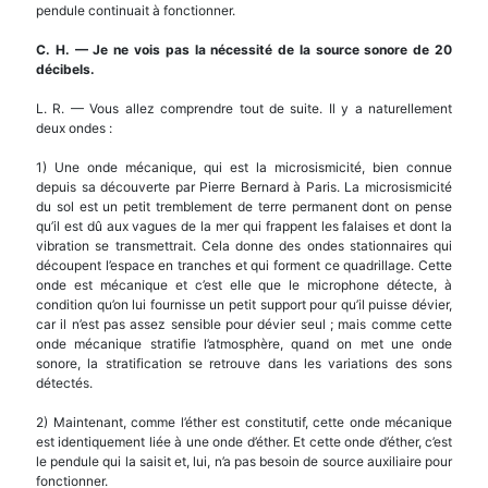
pendule continuait à fonctionner.
C. H.
—
Je ne vois pas la n
é
cessit
é
de la source sonore de 20
d
é
cibels.
L. R. — Vous allez comprendre tout de suite. Il y a naturellement
deux ondes :
1) Une onde mécanique, qui est la microsismicité, bien connue
depuis sa découverte par Pierre Bernard à Paris. La microsismicité
du sol est un petit tremblement de terre permanent dont on pense
qu’il est dû aux vagues de la mer qui frappent les falaises et dont la
vibration se transmettrait. Cela donne des ondes stationnaires qui
découpent l’espace en tranches et qui forment ce quadrillage. Cette
onde est mécanique et c’est elle que le microphone détecte, à
condition qu’on lui fournisse un petit support pour qu’il puisse dévier,
car il n’est pas assez sensible pour dévier seul ; mais comme cette
onde mécanique stratifie l’atmosphère, quand on met une onde
sonore, la stratification se retrouve dans les variations des sons
détectés.
2) Maintenant, comme l’éther est constitutif, cette onde mécanique
est identiquement liée à une onde d’éther. Et cette onde d’éther, c’est
le pendule qui la saisit et, lui, n’a pas besoin de source auxiliaire pour
fonctionner.