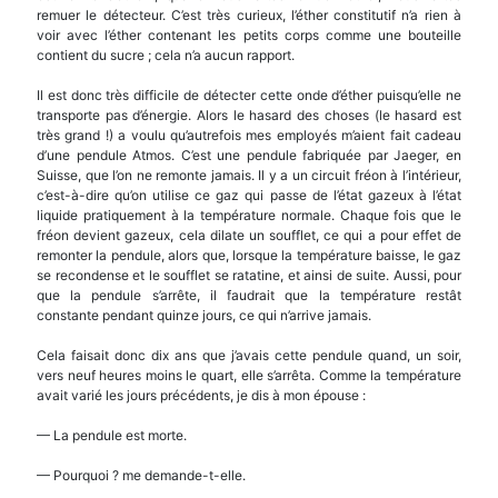
remuer le détecteur. C’est très curieux, l’éther constitutif n’a rien à
voir avec l’éther contenant les petits corps comme une bouteille
contient du sucre ; cela n’a aucun rapport.
Il est donc très difficile de détecter cette onde d’éther puisqu’elle ne
transporte pas d’énergie. Alors le hasard des choses (le hasard est
très grand !) a voulu qu’autrefois mes employés m’aient fait cadeau
d’une pendule Atmos. C’est une pendule fabriquée par Jaeger, en
Suisse, que l’on ne remonte jamais. Il y a un circuit fréon à l’intérieur,
c’est-à-dire qu’on utilise ce gaz qui passe de l’état gazeux à l’état
liquide pratiquement à la température normale. Chaque fois que le
fréon devient gazeux, cela dilate un soufflet, ce qui a pour effet de
remonter la pendule, alors que, lorsque la température baisse, le gaz
se recondense et le soufflet se ratatine, et ainsi de suite. Aussi, pour
que la pendule s’arrête, il faudrait que la température restât
constante pendant quinze jours, ce qui n’arrive jamais.
Cela faisait donc dix ans que j’avais cette pendule quand, un soir,
vers neuf heures moins le quart, elle s’arrêta. Comme la température
avait varié les jours précédents, je dis à mon épouse :
— La pendule est morte.
— Pourquoi ? me demande-t-elle.