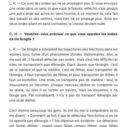
L. R. — Ce sont des ondes qui ne se propagent pas. Si vous envoyez
une onde dans un sens et que vous la fassiez réfléchir, cela produit
une autre onde qui arrive en sens inverse, à ce moment-là, cela fait
des nœuds et des ventres, mais rien ne se propage plus. Ainsi les
deux ondes allant en sens contraires, la vitesse devient nulle.
C. H.
—
Voudriez-vous pr
é
ciser ce que vous appelez les ondes
de De Broglie ?
L. R. — De Broglie a interprété les trajectoires des électrons dans les
atomes sous forme d’un phénomène d’ondes stationnaires. Moi, je
me suis dit : il faudrait détecter ces ondes ; mais c’est très difficile car
elles ne transportent pas d’énergie. Étant donné que l’énergie, c’est
de la matière et que la matière, c’est de l’éther, pour transporter de
l’énergie, il faut transporter de l’éther, et pour transporter de l’éther, il
faut un tourbillon. Une onde ne transporte pas de matière : seul, le
mouvement se transmet. Chaque morceau d’éther se comprime ou
se dilate, ou bien il se tortille en travers, mais en moyenne, il ne
bouge pas. Par conséquent, il n’y a pas de transport d’énergie par
une onde d’éther.
Ceci étonne beaucoup les gens. Ils ont du mal à comprendre et ils
me disent : « Comment se fait-il que le détecteur fonctionne si on ne
lui apporte pas d’énergie » ? Ma réponse est évidente : Le détecteur
est formé d’éther ; quand vous faites remuer l’éther, vous faites