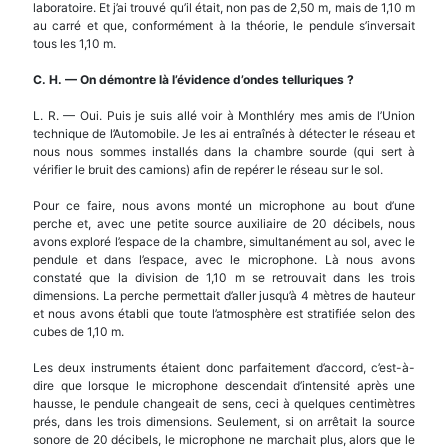
laboratoire. Et j’ai trouvé qu’il était, non pas de 2,50 m, mais de 1,10 m
au carré et que, conformément à la théorie, le pendule s’inversait
tous les 1,10 m.
C. H.
—
On d
é
montre l
à
l’
é
vidence d’ondes telluriques ?
L. R. — Oui. Puis je suis allé voir à Monthléry mes amis de l’Union
technique de l’Automobile. Je les ai entraînés à détecter le réseau et
nous nous sommes installés dans la chambre sourde (qui sert à
vérifier le bruit des camions) afin de repérer le réseau sur le sol.
Pour ce faire, nous avons monté un microphone au bout d’une
perche et, avec une petite source auxiliaire de 20 décibels, nous
avons exploré l’espace de la chambre, simultanément au sol, avec le
pendule et dans l’espace, avec le microphone. Là nous avons
constaté que la division de 1,10 m se retrouvait dans les trois
dimensions. La perche permettait d’aller jusqu’à 4 mètres de hauteur
et nous avons établi que toute l’atmosphère est stratifiée selon des
cubes de 1,10 m.
Les deux instruments étaient donc parfaitement d’accord, c’est-à-
dire que lorsque le microphone descendait d’intensité après une
hausse, le pendule changeait de sens, ceci à quelques centimètres
prés, dans les trois dimensions. Seulement, si on arrêtait la source
sonore de 20 décibels, le microphone ne marchait plus, alors que le