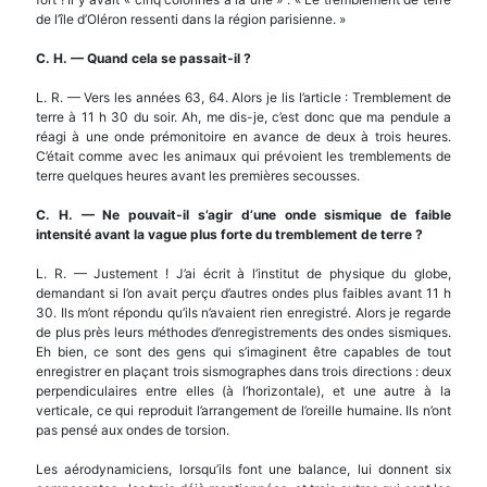
de l’île d’Oléron ressenti dans la région parisienne. »
C. H.
—
Quand cela se passait-il ?
L. R. — Vers les années 63, 64. Alors je lis l’article : Tremblement de
terre à 11 h 30 du soir. Ah, me dis-je, c’est donc que ma pendule a
réagi à une onde prémonitoire en avance de deux à trois heures.
C’était comme avec les animaux qui prévoient les tremblements de
terre quelques heures avant les premières secousses.
C. H.
—
Ne pouvait-il s’agir d’une onde sismique de faible
intensit
é
avant la vague plus forte du tremblement de terre ?
L. R. — Justement ! J’ai écrit à l’institut de physique du globe,
demandant si l’on avait perçu d’autres ondes plus faibles avant 11 h
30. Ils m’ont répondu qu’ils n’avaient rien enregistré. Alors je regarde
de plus près leurs méthodes d’enregistrements des ondes sismiques.
Eh bien, ce sont des gens qui s’imaginent être capables de tout
enregistrer en plaçant trois sismographes dans trois directions : deux
perpendiculaires entre elles (à l’horizontale), et une autre à la
verticale, ce qui reproduit l’arrangement de l’oreille humaine. Ils n’ont
pas pensé aux ondes de torsion.
Les aérodynamiciens, lorsqu’ils font une balance, lui donnent six