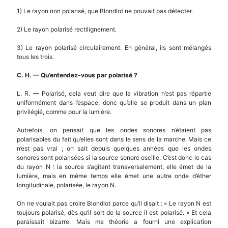
1) Le rayon non polarisé, que Blondlot ne pouvait pas détecter.
2) Le rayon polarisé rectilignement.
3) Le rayon polarisé circulairement. En général, ils sont mélangés
tous les trois.
C. H.
—
Qu’entendez-vous par polaris
é
?
L. R. — Polarisé, cela veut dire que la vibration n’est pas répartie
uniformément dans l’espace, donc qu’elle se produit dans un plan
privilégié, comme pour la lumière.
Autrefois, on pensait que les ondes sonores n’étaient pas
polarisables du fait qu’elles sont dans le sens de la marche. Mais ce
n’est pas vrai ; on sait depuis quelques années que les ondes
sonores sont polarisées si la source sonore oscille. C’est donc le cas
du rayon N : la source s’agitant transversalement, elle émet de la
lumière, mais en même temps elle émet une autre onde d’éther
longitudinale, polarisée, le rayon N.
On ne voulait pas croire Blondlot parce qu’il disait : « Le rayon N est
toujours polarisé, dès qu’il sort de la source il est polarisé. » Et cela
paraissait bizarre. Mais ma théorie a fourni une explication