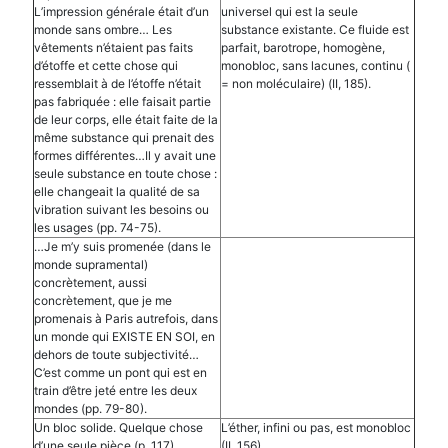
L’impression générale était d’un
universel qui est la seule
monde sans ombre… Les
substance existante. Ce fluide est
vêtements n’étaient pas faits
parfait, barotrope, homogène,
d’étoffe et cette chose qui
monobloc, sans lacunes, continu (
ressemblait à de l’étoffe n’était
= non moléculaire) (II, 185).
pas fabriquée : elle faisait partie
de leur corps, elle était faite de la
même substance qui prenait des
formes différentes…Il y avait une
seule substance en toute chose :
elle changeait la qualité de sa
vibration suivant les besoins ou
les usages (pp. 74-75).
…Je m’y suis promenée (dans le
monde supramental)
concrètement, aussi
concrètement, que je me
promenais à Paris autrefois, dans
un monde qui EXISTE EN SOI, en
dehors de toute subjectivité…
C’est comme un pont qui est en
train d’être jeté entre les deux
mondes (pp. 79-80).
Un bloc solide. Quelque chose
L’éther, infini ou pas, est monobloc
d’une seule pièce (p. 117).
(II, 156).