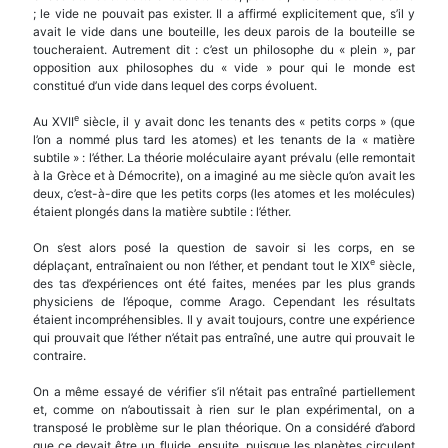
; le vide ne pouvait pas exister. Il a affirmé explicitement que, s’il y
avait le vide dans une bouteille, les deux parois de la bouteille se
toucheraient. Autrement dit : c’est un philosophe du « plein », par
opposition aux philosophes du « vide » pour qui le monde est
constitué d’un vide dans lequel des corps évoluent.
e
Au XVII
siècle, il y avait donc les tenants des « petits corps » (que
l’on a nommé plus tard les atomes) et les tenants de la « matière
subtile » : l’éther. La théorie moléculaire ayant prévalu (elle remontait
à la Grèce et à Démocrite), on a imaginé au me siècle qu’on avait les
deux, c’est-à-dire que les petits corps (les atomes et les molécules)
étaient plongés dans la matière subtile : l’éther.
On s’est alors posé la question de savoir si les corps, en se
e
déplaçant, entraînaient ou non l’éther, et pendant tout le XIX
siècle,
des tas d’expériences ont été faites, menées par les plus grands
physiciens de l’époque, comme Arago. Cependant les résultats
étaient incompréhensibles. Il y avait toujours, contre une expérience
qui prouvait que l’éther n’était pas entraîné, une autre qui prouvait le
contraire.
On a même essayé de vérifier s’il n’était pas entraîné partiellement
et, comme on n’aboutissait à rien sur le plan expérimental, on a
transposé le problème sur le plan théorique. On a considéré d’abord
que ce devait être un fluide, ensuite, puisque les planètes circulent