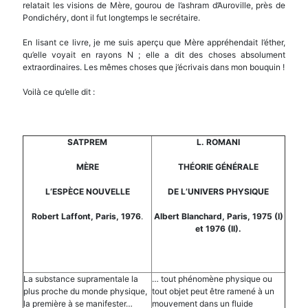
relatait les visions de Mère, gourou de l’ashram d’Auroville, près de
Pondichéry, dont il fut longtemps le secrétaire.
En lisant ce livre, je me suis aperçu que Mère appréhendait l’éther,
qu’elle voyait en rayons N ; elle a dit des choses absolument
extraordinaires. Les mêmes choses que j’écrivais dans mon bouquin !
Voilà ce qu’elle dit :
SATPREM
L. ROMANI
M
È
RE
TH
É
ORIE G
É
N
É
RALE
L’ESP
È
CE NOUVELLE
DE L’UNIVERS PHYSIQUE
Robert Laffont, Paris, 1976
.
Albert Blanchard, Paris, 1975 (I)
et 1976 (II).
La substance supramentale la
… tout phénomène physique ou
plus proche du monde physique,
tout objet peut être ramené à un
la première à se manifester…
mouvement dans un fluide