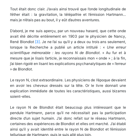
Tout était donc clair. J’avais ainsi trouvé que l’onde longitudinale de
l’éther était : la gravitation, la télépathie et l’émission Hartmann…
mais je n’étais pas au bout, il y eût d’autres aventures.
D’abord, je me suis aperçu, par un nouveau hasard, que cette onde
avait été décrite entièrement en 1903 par le physicien de Nancy,
René Blondlot
[3]
. Je ne l’ai su qu’il y a deux ou trois ans seulement,
lorsque la Recherche a publié un article intitulé : «
Une erreur
scientifique m
é
morable
: les rayons N de Blondlot
. » Au fur et à
mesure que je lisais l’article, je reconnaissais mon « onde » ; à la fin,
j’ai bien rigolé en lisant les explications psychanalytiques de « l’erreur
» de Blondlot.
Le rayon N, c’est extraordinaire. Les physiciens de l’époque devaient
en avoir les cheveux dressés sur la tête. Or le livre donnait une
explication immédiate de toutes les caractéristiques, aussi bizarres
soient-elles.
Le rayon N de Blondlot était beaucoup plus intéressant que le
pendule Hartmann, parce qu’il ne nécessitait pas la participation
directe d’un sujet humain. J’ai donc refait sur le réseau Hartmann,
certaines des expériences de Blondlot et elles ont marché. J’ai établi
ainsi qu’il y avait identité entre le rayon N de Blondlot et l’émission
tellurique de Hartmann, puis je suis allé plus loin.