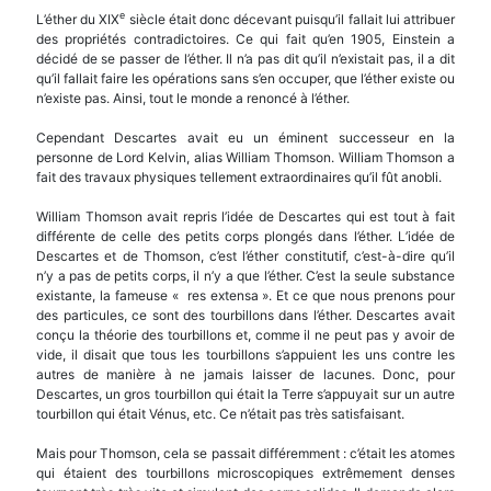
e
L’éther du XIX
siècle était donc décevant puisqu’il fallait lui attribuer
des propriétés contradictoires. Ce qui fait qu’en 1905, Einstein a
décidé de se passer de l’éther. Il n’a pas dit qu’il n’existait pas, il a dit
qu’il fallait faire les opérations sans s’en occuper, que l’éther existe ou
n’existe pas. Ainsi, tout le monde a renoncé à l’éther.
Cependant Descartes avait eu un éminent successeur en la
personne de Lord Kelvin, alias William Thomson. William Thomson a
fait des travaux physiques tellement extraordinaires qu’il fût anobli.
William Thomson avait repris l’idée de Descartes qui est tout à fait
différente de celle des petits corps plongés dans l’éther. L’idée de
Descartes et de Thomson, c’est l’éther constitutif, c’est-à-dire qu’il
n’y a pas de petits corps, il n’y a que l’éther. C’est la seule substance
existante, la fameuse « res extensa ». Et ce que nous prenons pour
des particules, ce sont des tourbillons dans l’éther. Descartes avait
conçu la théorie des tourbillons et, comme il ne peut pas y avoir de
vide, il disait que tous les tourbillons s’appuient les uns contre les
autres de manière à ne jamais laisser de lacunes. Donc, pour
Descartes, un gros tourbillon qui était la Terre s’appuyait sur un autre
tourbillon qui était Vénus, etc. Ce n’était pas très satisfaisant.
Mais pour Thomson, cela se passait différemment : c’était les atomes
qui étaient des tourbillons microscopiques extrêmement denses