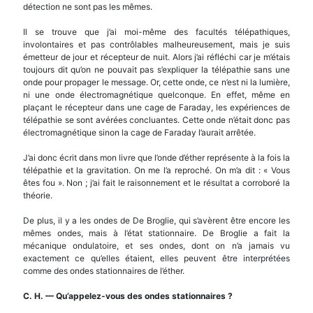
détection ne sont pas les mêmes.
Il se trouve que j’ai moi-même des facultés télépathiques,
involontaires et pas contrôlables malheureusement, mais je suis
émetteur de jour et récepteur de nuit. Alors j’ai réfléchi car je m’étais
toujours dit qu’on ne pouvait pas s’expliquer la télépathie sans une
onde pour propager le message. Or, cette onde, ce n’est ni la lumière,
ni une onde électromagnétique quelconque. En effet, même en
plaçant le récepteur dans une cage de Faraday, les expériences de
télépathie se sont avérées concluantes. Cette onde n’était donc pas
électromagnétique sinon la cage de Faraday l’aurait arrêtée.
J’ai donc écrit dans mon livre que l’onde d’éther représente à la fois la
télépathie et la gravitation. On me l’a reproché. On m’a dit : « Vous
êtes fou ». Non ; j’ai fait le raisonnement et le résultat a corroboré la
théorie.
De plus, il y a les ondes de De Broglie, qui s’avèrent être encore les
mêmes ondes, mais à l’état stationnaire. De Broglie a fait la
mécanique ondulatoire, et ses ondes, dont on n’a jamais vu
exactement ce qu’elles étaient, elles peuvent être interprétées
comme des ondes stationnaires de l’éther.
C. H.
—
Qu’appelez-vous des ondes stationnaires ?