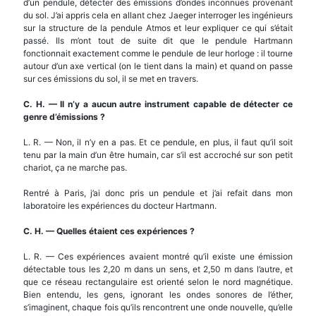
d’un pendule, détecter des émissions d’ondes inconnues provenant
du sol. J’ai appris cela en allant chez Jaeger interroger les ingénieurs
sur la structure de la pendule Atmos et leur expliquer ce qui s’était
passé. Ils m’ont tout de suite dit que le pendule Hartmann
fonctionnait exactement comme le pendule de leur horloge : il tourne
autour d’un axe vertical (on le tient dans la main) et quand on passe
sur ces émissions du sol, il se met en travers.
C. H.
—
Il n’y a aucun autre instrument capable de d
é
tecter ce
genre d’
é
missions ?
L. R. — Non, il n’y en a pas. Et ce pendule, en plus, il faut qu’il soit
tenu par la main d’un être humain, car s’il est accroché sur son petit
chariot, ça ne marche pas.
Rentré à Paris, j’ai donc pris un pendule et j’ai refait dans mon
laboratoire les expériences du docteur Hartmann.
C. H.
—
Quelles
é
taient ces exp
é
riences ?
L. R. — Ces expériences avaient montré qu’il existe une émission
détectable tous les 2,20 m dans un sens, et 2,50 m dans l’autre, et
que ce réseau rectangulaire est orienté selon le nord magnétique.
Bien entendu, les gens, ignorant les ondes sonores de l’éther,
s’imaginent, chaque fois qu’ils rencontrent une onde nouvelle, qu’elle