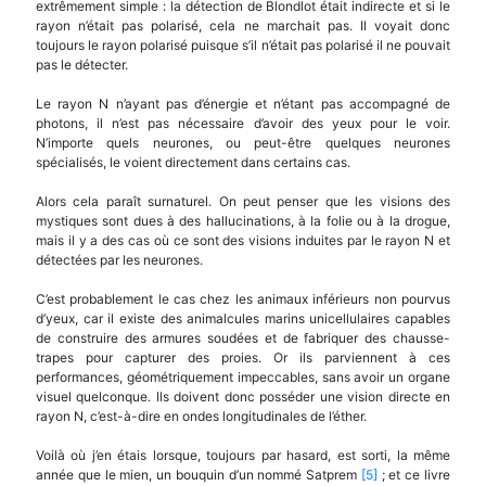
extrêmement simple : la détection de Blondlot était indirecte et si le
rayon n’était pas polarisé, cela ne marchait pas. Il voyait donc
toujours le rayon polarisé puisque s’il n’était pas polarisé il ne pouvait
pas le détecter.
Le rayon N n’ayant pas d’énergie et n’étant pas accompagné de
photons, il n’est pas nécessaire d’avoir des yeux pour le voir.
N’importe quels neurones, ou peut-être quelques neurones
spécialisés, le voient directement dans certains cas.
Alors cela paraît surnaturel. On peut penser que les visions des
mystiques sont dues à des hallucinations, à la folie ou à la drogue,
mais il y a des cas où ce sont des visions induites par le rayon N et
détectées par les neurones.
C’est probablement le cas chez les animaux inférieurs non pourvus
d’yeux, car il existe des animalcules marins unicellulaires capables
de construire des armures soudées et de fabriquer des chausse-
trapes pour capturer des proies. Or ils parviennent à ces
performances, géométriquement impeccables, sans avoir un organe
visuel quelconque. Ils doivent donc posséder une vision directe en
rayon N, c’est-à-dire en ondes longitudinales de l’éther.
Voilà où j’en étais lorsque, toujours par hasard, est sorti, la même
année que le mien, un bouquin d’un nommé Satprem
[5]
; et ce livre