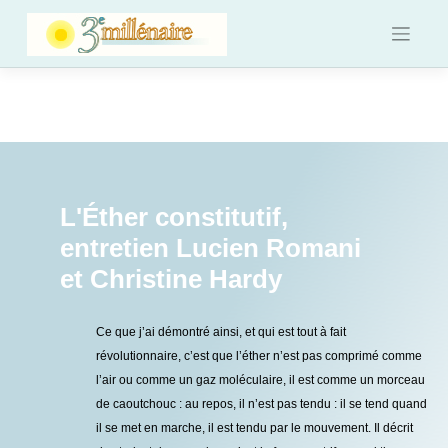
Skip
to
content
L'Éther constitutif,
entretien Lucien Romani
et Christine Hardy
Ce que j’ai démontré ainsi, et qui est tout à fait
révolutionnaire, c’est que l’éther n’est pas comprimé comme
l’air ou comme un gaz moléculaire, il est comme un morceau
de caoutchouc : au repos, il n’est pas tendu : il se tend quand
il se met en marche, il est tendu par le mouvement. Il décrit