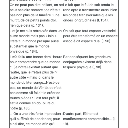
On ne peut pas dire brillant, on ne
Le fait que le fluide soit tendu le
peut pas dire sombre ; ce n’était
rend apte à transmettre aussi bien
pas non plus de la lumière : une
les ondes transversales que les
multitude de petits points d’or,
ondes longitudinales (I, 154).
rien que cela (p. 131).
.. et je me suis retrouvée dans un
On sait que tout espace vectoriel
autre monde mais pas « loin ».
peut être transformé en un espace
C’était un monde presque aussi
associé dit espace dual (I, 98).
substantiel que le monde
physique (p. 184).
Il m’a fallu une bonne demi-heure
Par conséquent les grandeurs
pour comprendre que ce monde-
conjuguées existent déjà dans
ci (le nôtre) existait autant que
l’espace physique (I, 98).
l’autre, que je n’étais plus de l’«
autre côté » mais ici dans le
monde du Mensonge…N’est-ce
pas, ce monde de Vérité, ce n’est
pas comme s’il fallait le créer de
toutes pièces : il est tout prêt, il
est là comme en doublure du
nôtre (p. 185).
… On a une très forte impression :
D’autre part, l’éther est
qu’il suffirait de condenser, pour
manifestement compressible… (I,
ainsi dire, ce monde afin qu’il
19).