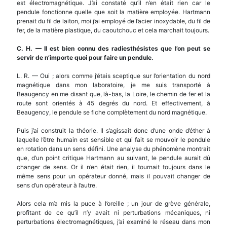
est électromagnétique. J’ai constaté qu’il n’en était rien car le
pendule fonctionne quelle que soit la matière employée. Hartmann
prenait du fil de laiton, moi j’ai employé de l’acier inoxydable, du fil de
fer, de la matière plastique, du caoutchouc et cela marchait toujours.
C. H.
—
Il est bien connu des radiesth
é
sistes que l’on peut se
servir de n’importe quoi pour faire un pendule.
L. R. — Oui ; alors comme j’étais sceptique sur l’orientation du nord
magnétique dans mon laboratoire, je me suis transporté à
Beaugency en me disant que, là-bas, la Loire, le chemin de fer et la
route sont orientés à 45 degrés du nord. Et effectivement, à
Beaugency, le pendule se fiche complètement du nord magnétique.
Puis j’ai construit la théorie. Il s’agissait donc d’une onde d’éther à
laquelle l’être humain est sensible et qui fait se mouvoir le pendule
en rotation dans un sens défini. Une analyse du phénomène montrait
que, d’un point critique Hartmann au suivant, le pendule aurait dû
changer de sens. Or il n’en était rien, il tournait toujours dans le
même sens pour un opérateur donné, mais il pouvait changer de
sens d’un opérateur à l’autre.
Alors cela m’a mis la puce à l’oreille ; un jour de grève générale,
profitant de ce qu’il n’y avait ni perturbations mécaniques, ni
perturbations électromagnétiques, j’ai examiné le réseau dans mon