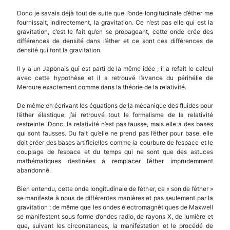
Donc je savais déjà tout de suite que l’onde longitudinale d’éther me
fournissait, indirectement, la gravitation. Ce n’est pas elle qui est la
gravitation, c’est le fait qu’en se propageant, cette onde crée des
différences de densité dans l’éther et ce sont ces différences de
densité qui font la gravitation.
Il y a un Japonais qui est parti de la même idée ; il a refait le calcul
avec cette hypothèse et il a retrouvé l’avance du périhélie de
Mercure exactement comme dans la théorie de la relativité.
De même en écrivant les équations de la mécanique des fluides pour
l’éther élastique, j’ai retrouvé tout le formalisme de la relativité
restreinte. Donc, la relativité n’est pas fausse, mais elle a des bases
qui sont fausses. Du fait qu’elle ne prend pas l’éther pour base, elle
doit créer des bases artificielles comme la courbure de l’espace et le
couplage de l’espace et du temps qui ne sont que des astuces
mathématiques destinées à remplacer l’éther imprudemment
abandonné.
Bien entendu, cette onde longitudinale de l’éther, ce « son de l’éther »
se manifeste à nous de différentes manières et pas seulement par la
gravitation ; de même que les ondes électromagnétiques de Maxwell
se manifestent sous forme d’ondes radio, de rayons X, de lumière et
que, suivant les circonstances, la manifestation et le procédé de