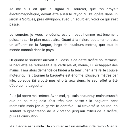
Je me suis dit que le signal du sourcier, que l’on croyait
électromagnétique, devait être aussi le rayon N. J’ai opéré dans un
jardin à Sorgues, près d’Avignon, avec un sourcier ; voici ce qui s’est
passé.
Le sourcier, je vous le décris, est un petit homme extrêmement
puissant sur le plan musculaire. Quant à la rivière souterraine, c’est
un affluent de la Sorgue, large de plusieurs mètres, que tout le
monde connaît dans le pays.
Or quand le sourcier arrivait au-dessus de cette rivière souterraine,
la baguette se redressait à la verticale et, même, lui échappait des
mains. Il m’a alors demandé de l’aider à la tenir ; rien à faire, le couple
moteur qui fait tourner la baguette est énorme, plusieurs mètres par
kilo. Lorsque j’ai ajouté mes efforts aux siens, le seul effet a été
d’écorcer la baguette.
Puis j’ai opéré moi-même. Avec moi, qui suis beaucoup moins musclé
que ce sourcier, cela s’est très bien passé : la baguette s’est
redressée mais j’en ai gardé le contrôle. J’ai traversé la source, en
sentant l’augmentation de la vibration jusqu’au milieu de la rivière,
puis sa diminution.
Ma théorie est simple : le sourcier est un émetteur de rayon N et la