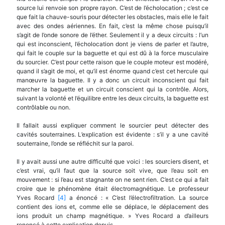
source lui renvoie son propre rayon. C’est de l’écholocation ; c’est ce
que fait la chauve-souris pour détecter les obstacles, mais elle le fait
avec des ondes aériennes. En fait, c’est la même chose puisqu’il
s’agit de l’onde sonore de l’éther. Seulement il y a deux circuits : l’un
qui est inconscient, l’écholocation dont je viens de parler et l’autre,
qui fait le couple sur la baguette et qui est dû à la force musculaire
du sourcier. C’est pour cette raison que le couple moteur est modéré,
quand il s’agit de moi, et qu’il est énorme quand c’est cet hercule qui
manœuvre la baguette. Il y a donc un circuit inconscient qui fait
marcher la baguette et un circuit conscient qui la contrôle. Alors,
suivant la volonté et l’équilibre entre les deux circuits, la baguette est
contrôlable ou non.
Il fallait aussi expliquer comment le sourcier peut détecter des
cavités souterraines. L’explication est évidente : s’il y a une cavité
souterraine, l’onde se réfléchit sur la paroi.
Il y avait aussi une autre difficulté que voici : les sourciers disent, et
c’est vrai, qu’il faut que la source soit vive, que l’eau soit en
mouvement : si l’eau est stagnante on ne sent rien. C’est ce qui a fait
croire que le phénomène était électromagnétique. Le professeur
Yves Rocard
[4]
a énoncé : « C’est l’électrofiltration. La source
contient des ions et, comme elle se déplace, le déplacement des
ions produit un champ magnétique. » Yves Rocard a d’ailleurs
renoncé à cette explication depuis.