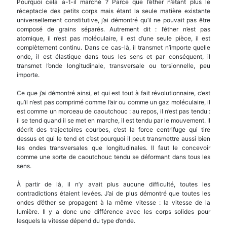
Pourquoi cela a-t-il marché ? Parce que l’éther n’étant plus le
réceptacle des petits corps mais étant la seule matière existante
universellement constitutive, j’ai démontré qu’il ne pouvait pas être
composé de grains séparés. Autrement dit : l’éther n’est pas
atomique, il n’est pas moléculaire, il est d’une seule pièce, il est
complètement continu. Dans ce cas-là, il transmet n’importe quelle
onde, il est élastique dans tous les sens et par conséquent, il
transmet l’onde longitudinale, transversale ou torsionnelle, peu
importe.
Ce que j’ai démontré ainsi, et qui est tout à fait révolutionnaire, c’est
qu’il n’est pas comprimé comme l’air ou comme un gaz moléculaire, il
est comme un morceau de caoutchouc : au repos, il n’est pas tendu :
il se tend quand il se met en marche, il est tendu par le mouvement. Il
décrit des trajectoires courbes, c’est la force centrifuge qui tire
dessus et qui le tend et c’est pourquoi il peut transmettre aussi bien
les ondes transversales que longitudinales. Il faut le concevoir
comme une sorte de caoutchouc tendu se déformant dans tous les
sens.
À partir de là, il n’y avait plus aucune difficulté, toutes les
contradictions étaient levées. J’ai de plus démontré que toutes les
ondes d’éther se propagent à la même vitesse : la vitesse de la
lumière. Il y a donc une différence avec les corps solides pour
lesquels la vitesse dépend du type d’onde.