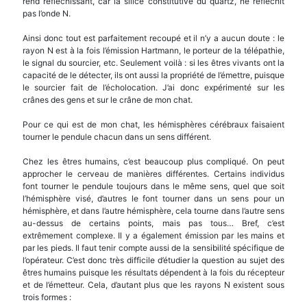
rend réfléchissant, car la silice constitutive du quartz, ne réfléchit
pas l’onde N.
Ainsi donc tout est parfaitement recoupé et il n’y a aucun doute : le
rayon N est à la fois l’émission Hartmann, le porteur de la télépathie,
le signal du sourcier, etc. Seulement voilà : si les êtres vivants ont la
capacité de le détecter, ils ont aussi la propriété de l’émettre, puisque
le sourcier fait de l’écholocation. J’ai donc expérimenté sur les
crânes des gens et sur le crâne de mon chat.
Pour ce qui est de mon chat, les hémisphères cérébraux faisaient
tourner le pendule chacun dans un sens différent.
Chez les êtres humains, c’est beaucoup plus compliqué. On peut
approcher le cerveau de manières différentes. Certains individus
font tourner le pendule toujours dans le même sens, quel que soit
l’hémisphère visé, d’autres le font tourner dans un sens pour un
hémisphère, et dans l’autre hémisphère, cela tourne dans l’autre sens
au-dessus de certains points, mais pas tous… Bref, c’est
extrêmement complexe. Il y a également émission par les mains et
par les pieds. Il faut tenir compte aussi de la sensibilité spécifique de
l’opérateur. C’est donc très difficile d’étudier la question au sujet des
êtres humains puisque les résultats dépendent à la fois du récepteur
et de l’émetteur. Cela, d’autant plus que les rayons N existent sous
trois formes :