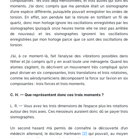
composantes : les trois déjà mentionnées, et trois autres qui sont les
moments. J’ai donc compris que ma pendule était un sismographe
d’une espèce différente, puisqu’elle pouvait enregistrer les ondes de
torsion. En effet, son pendule bat la minute en tortillant un fil de
quartz, donc mon horloge ignore les oscillations enregistrées par les
sismographes (puisqu’à onze heures trente elle ne s’est pas arrêtée
de nouveau) et les sismographes ignorent les oscillations
enregistrées par mon horloge parce que ce sont des oscillations de
torsion.
J’ai, à ce moment-là, fait l’analyse des vibrations possibles dans
l’éther et j’ai compris qu’il y en avait toute une ménagerie. Quand les
atomes s’agitent, ils décrivent un mouvement très compliqué qu’on
peut diviser en six composantes, trois translations et trois rotatoires,
comme les aérodynamiciens décomposent la force sur l’avion en six
composantes : trois forces et trois moments.
C. H.
—
Que repr
é
sentent donc ces trois moments ?
L. R. — Vous avez les trois dimensions de l’espace plus les rotations
autour des trois axes. Ces messieurs auraient donc dû se payer trois
sismographes.
Un second hasard m’a permis de connaître la découverte d’un
médecin allemand, le docteur Hartmann
[2]
qui pouvait, au moyen