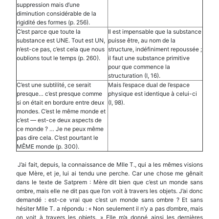
suppression mais d’une
diminution considérable de la
rigidité des formes (p. 256).
C’est parce que toute la
Il est impensable que la substance
substance est UNE. Tout est UN,
puisse être, au nom de la
n’est-ce pas, c’est cela que nous
structure, indéfiniment repoussée ;
oublions tout le temps (p. 260).
il faut une substance primitive
pour que commence la
structuration (I, 16).
C’est une subtilité, ce serait
Mais l’espace dual de l’espace
presque… c’est presque comme
physique est identique à celui-ci
si on était en bordure entre deux
(I, 98).
mondes. C’est le même monde et
c’est — est-ce deux aspects de
ce monde ? … Je ne peux même
pas dire cela. C’est pourtant le
MÊME monde (p. 300).
J’ai fait, depuis, la connaissance de Mlle T., qui a les mêmes visions
que Mère, et je, lui ai tendu une perche. Car une chose me gênait
dans le texte de Satprem : Mère dit bien que c’est un monde sans
ombre, mais elle ne dit pas que l’on voit à travers les objets. J’ai donc
demandé : est-ce vrai que c’est un monde sans ombre ? Et sans
hésiter Mlle T. a répondu : « Non seulement il n’y a pas d’ombre, mais
on voit à travers les objets. » Elle m’a donné ainsi les dernières