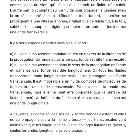
comme dans du vide, qu’il fallait que ce soit un fluide très subtil.
D’autre part, on comptait sur ce fluide pour propager la lumière, mais
là on s’est heurté à deux difficultés : tout d’abord, la lumière se
propageant à une vitesse énorme, il fallait que ce fluide fût, à la fois,
subtil et beaucoup plus rigide que l’acier et en outre, la lumière est
une onde transversale.
Il y a deux espèces d’ondes possibles, a priori :
a) ou bien le mouvement ondulatoire est en travers de la direction de
la propagation de l’onde et, dans ce cas, l’onde est dite transversale ;
b) ou bien le mouvement est dans le sens de la propagation de l’onde
et, dans ce cas, l’onde est dite longitudinale. Or, tous les fluides
transportent l’onde longitudinale mais ils ne propagent pas l’onde
transversale. Il est impossible à un fluide composé de molécules de
transmettre une onde transversale. Par exemple, la houle est
transversale, mais elle ne peut être propagée qu’à la surface du
fluide (la mer) ; à l’intérieur du fluide ce n’est pas possible. Le son est
une onde longitudinale.
Ainsi, dans les corps solides, les deux sortes d’ondes existent et elles
ne se propagent pas à la même vitesse — les transversales vont
moins vite que les longitudinales. Dans les corps liquides et gazeux,
seules les ondes longitudinales se propagent.