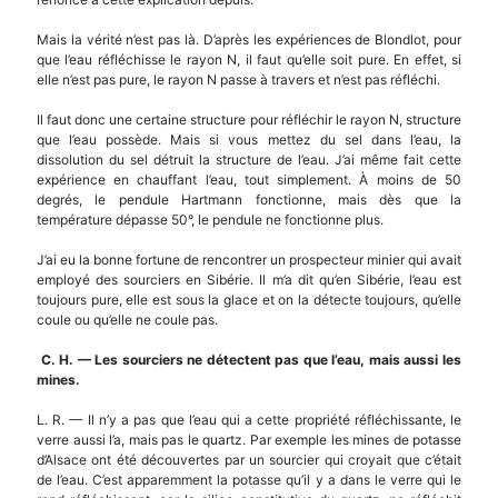
Mais la vérité n’est pas là. D’après les expériences de Blondlot, pour
que l’eau réfléchisse le rayon N, il faut qu’elle soit pure. En effet, si
elle n’est pas pure, le rayon N passe à travers et n’est pas réfléchi.
Il faut donc une certaine structure pour réfléchir le rayon N, structure
que l’eau possède. Mais si vous mettez du sel dans l’eau, la
dissolution du sel détruit la structure de l’eau. J’ai même fait cette
expérience en chauffant l’eau, tout simplement. À moins de 50
degrés, le pendule Hartmann fonctionne, mais dès que la
température dépasse 50°, le pendule ne fonctionne plus.
J’ai eu la bonne fortune de rencontrer un prospecteur minier qui avait
employé des sourciers en Sibérie. Il m’a dit qu’en Sibérie, l’eau est
toujours pure, elle est sous la glace et on la détecte toujours, qu’elle
coule ou qu’elle ne coule pas.
C. H.
—
Les sourciers ne d
é
tectent pas que l’eau, mais aussi les
mines.
L. R. — Il n’y a pas que l’eau qui a cette propriété réfléchissante, le
verre aussi l’a, mais pas le quartz. Par exemple les mines de potasse
d’Alsace ont été découvertes par un sourcier qui croyait que c’était
de l’eau. C’est apparemment la potasse qu’il y a dans le verre qui le