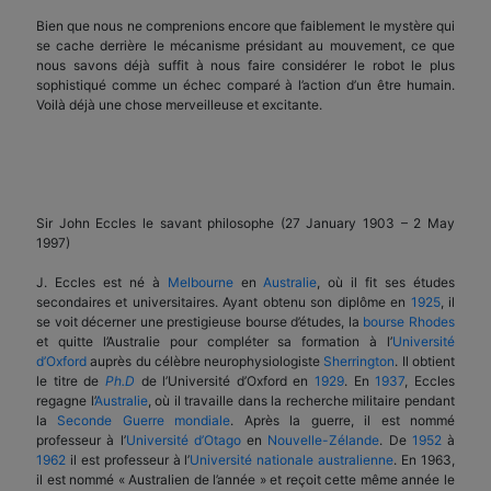
Bien que nous ne comprenions encore que faiblement le mystère qui
se cache derrière le mécanisme présidant au mouvement, ce que
nous savons déjà suffit à nous faire considérer le robot le plus
sophistiqué comme un échec comparé à l’action d’un être humain.
Voilà déjà une chose merveilleuse et excitante.
Sir John Eccles le savant philosophe (27 January 1903 – 2 May
1997)
J. Eccles est né à
Melbourne
en
Australie
, où il fit ses études
secondaires et universitaires. Ayant obtenu son diplôme en
1925
, il
se voit décerner une prestigieuse bourse d’études, la
bourse Rhodes
et quitte l’Australie pour compléter sa formation à l’
Université
d’Oxford
auprès du célèbre neurophysiologiste
Sherrington
. Il obtient
le titre de
Ph.D
de l’Université d’Oxford en
1929
. En
1937
, Eccles
regagne l’
Australie
, où il travaille dans la recherche militaire pendant
la
Seconde Guerre mondiale
. Après la guerre, il est nommé
professeur à l’
Université d’Otago
en
Nouvelle-Zélande
. De
1952
à
1962
il est professeur à l’
Université nationale australienne
. En 1963,
il est nommé « Australien de l’année » et reçoit cette même année le