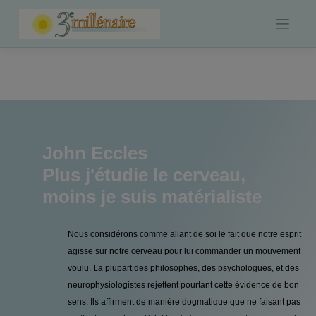
Skip
to
content
John Eccles
Plus j'étudie le cerveau,
moins je suis matérialiste
Nous considérons comme allant de soi le fait que notre esprit
agisse sur notre cerveau pour lui commander un mouvement
voulu. La plupart des philosophes, des psychologues, et des
neurophysiologistes rejettent pourtant cette évidence de bon
sens. Ils affirment de manière dogmatique que ne faisant pas