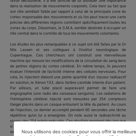
l’avoir découverte, il a été difficile de lui attribuer une importance
dans la réalisation de mouvements corporels. Cela tient au fait que
son rôle semblait faible par rapport à celui de la principale zone du
cortex responsable des mouvements et où l’on peut tracer une carte
précise des différentes régions contrôlant spécifiquement toutes les
zones du corps. Désormais, la S.M.A. semble destinée à occuper un
rôle central dans le contrôle de tous les mouvements volontaires.
Les études les plus remarquables à ce sujet ont été faites par le Dr
Nils Lassen et ses collègues à l’institut neurologique de
Copenhague. Ces chercheurs ont construit une merveilleuse
machine qui mesure les modifications de la circulation du sang dans
de petites régions du cortex cérébral. En même temps, ils peuvent
évaluer l’intensité de l’activité interne des cellules nerveuses. Pour
cela, ils injectent d’abord une petite quantité d’un traceur radioactif
en solution, le Xénon 133, dans l’artère carotide interne d’un patient.
Par ailleurs, un tube placé auparavant permet de faire une
angiographie (une radio des vaisseaux sanguins). Les radiations de
l’hémisphère cérébral injecté sont mesurées par 254 compteurs
Geiger placés dans un casque entourant la tête du patient. Au cours
de l’injection, ce dernier accomplit pendant 60 secondes une tâche
répétitive qu’on lui a enseignée. On note aussi la radioactivité au
niveau des 254 points exécutés. Ces résultats montrent dés lors que
si quelqu’un a seulement l’intention d’accomplir un acte volontaire,
Nous utilisons des cookies pour vous offrir la meilleur
ses pensées activent les événements neuraux dans la SMA et nulle