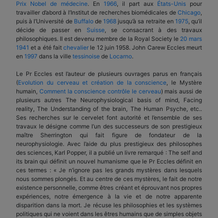
Prix Nobel de médecine
. En
1966
, il part aux
États-Unis
pour
travailler d’abord à l’Institut de recherches biomédicales de
Chicago
,
puis à l’Université de
Buffalo
de
1968
jusqu’à sa retraite en
1975
, qu’il
décide de passer en
Suisse
, se consacrant à des travaux
philosophiques. Il est devenu membre de la Royal Society le
20 mars
1941
et a été fait
chevalier
le 12 juin 1958. John Carew Eccles meurt
en
1997
dans la ville
tessinoise
de
Locarno
.
Le Pr Eccles est l’auteur de plusieurs ouvrages parus en français
(
Evolution du cerveau et création de la conscience
, le Mystère
humain,
Comment la conscience contrôle le cerveau
) mais aussi de
plusieurs autres The Neurophysiological basis of mind, Facing
reality, The Understanding of the brain, The Human Psyche, etc..
Ses recherches sur le cervelet font autorité et l’ensemble de ses
travaux le désigne comme l’un des successeurs de son prestigieux
maître Sherrington qui fait figure de fondateur de la
neurophysiologie. Avec l’aide du plus prestigieux des philosophes
des sciences, Karl Popper, il a publié un livre remarqué : The self and
its brain qui définit un nouvel humanisme que le Pr Eccles définit en
ces termes : « Je n’ignore pas les grands mystères dans lesquels
nous sommes plongés. Et au centre de ces mystères, le fait de notre
existence personnelle, comme êtres créant et éprouvant nos propres
expériences, notre émergence à la vie et de notre apparente
disparition dans la mort. Je récuse les philosophies et les systèmes
politiques qui ne voient dans les êtres humains que de simples objets