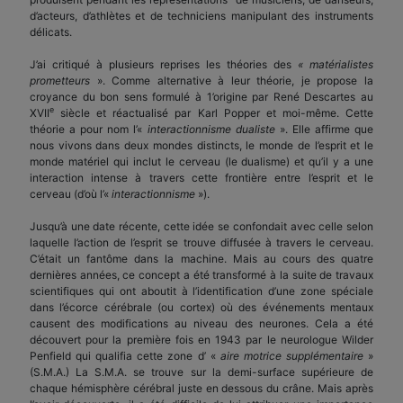
d’acteurs, d’athlètes et de techniciens manipulant des instruments
délicats.
J’ai critiqué à plusieurs reprises les théories des
« matérialistes
prometteurs
». Comme alternative à leur théorie, je propose la
croyance du bon sens formulé à 1’origine par René Descartes au
e
XVII
siècle et réactualisé par Karl Popper et moi-même. Cette
théorie a pour nom l’«
interactionnisme dualiste
». Elle affirme que
nous vivons dans deux mondes distincts, le monde de l’esprit et le
monde matériel qui inclut le cerveau (le dualisme) et qu’il y a une
interaction intense à travers cette frontière entre l’esprit et le
cerveau (d’où l’«
interactionnisme
»).
Jusqu’à une date récente, cette idée se confondait avec celle selon
laquelle l’action de l’esprit se trouve diffusée à travers le cerveau.
C’était un fantôme dans la machine. Mais au cours des quatre
dernières années, ce concept a été transformé à la suite de travaux
scientifiques qui ont aboutit à l’identification d’une zone spéciale
dans l’écorce cérébrale (ou cortex) où des événements mentaux
causent des modifications au niveau des neurones. Cela a été
découvert pour la première fois en 1943 par le neurologue Wilder
Penfield qui qualifia cette zone d’ «
aire motrice supplémentaire
»
(S.M.A.) La S.M.A. se trouve sur la demi-surface supérieure de
chaque hémisphère cérébral juste en dessous du crâne. Mais après