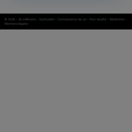
© 2026 -
3e millénaire - Spiritualité - Connaissance de soi - Non-dualité - Méditation
-
Mentions légales