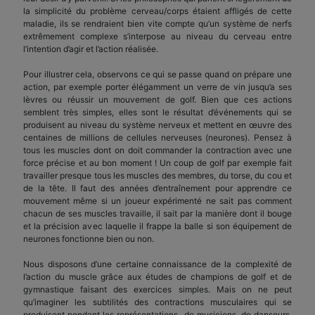
la simplicité du problème cerveau/corps étaient affligés de cette
maladie, ils se rendraient bien vite compte qu’un système de nerfs
extrêmement complexe s’interpose au niveau du cerveau entre
l’intention d’agir et l’action réalisée.
Pour illustrer cela, observons ce qui se passe quand on prépare une
action, par exemple porter élégamment un verre de vin jusqu’a ses
lèvres ou réussir un mouvement de golf. Bien que ces actions
semblent très simples, elles sont le résultat d’événements qui se
produisent au niveau du système nerveux et mettent en œuvre des
centaines de millions de cellules nerveuses (neurones). Pensez à
tous les muscles dont on doit commander la contraction avec une
force précise et au bon moment ! Un coup de golf par exemple fait
travailler presque tous les muscles des membres, du torse, du cou et
de la tête. Il faut des années d’entraînement pour apprendre ce
mouvement même si un joueur expérimenté ne sait pas comment
chacun de ses muscles travaille, il sait par la manière dont il bouge
et la précision avec laquelle il frappe la balle si son équipement de
neurones fonctionne bien ou non.
Nous disposons d’une certaine connaissance de la complexité de
l’action du muscle grâce aux études de champions de golf et de
gymnastique faisant des exercices simples. Mais on ne peut
qu’imaginer les subtilités des contractions musculaires qui se
produisent pendant les représentations de musiciens, de danseurs,