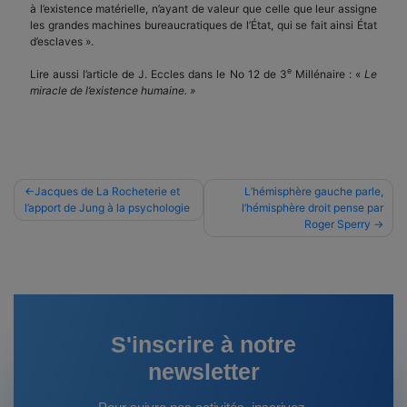
à l’existence matérielle, n’ayant de valeur que celle que leur assigne
les grandes machines bureaucratiques de l’État, qui se fait ainsi État
d’esclaves ».
e
Lire aussi l’article de J. Eccles dans le No 12 de 3
Millénaire : «
Le
miracle de l’existence humaine. »
Navigation
Jacques de La Rocheterie et
L’hémisphère gauche parle,
l’apport de Jung à la psychologie
l’hémisphère droit pense par
de
Roger Sperry
l’article
S'inscrire à notre
newsletter