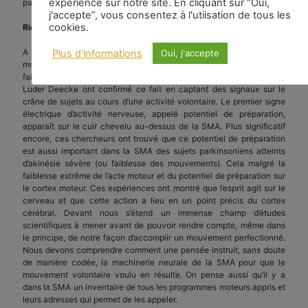
expérience sur notre site. En cliquant sur “Oui,
part ailleurs.
j'accepte”, vous consentez à l'utiisation de tous les
cookies.
Rien ne dépasse l’action d’un être humain
A côté d’une zone de cerveau responsable de la réalisation d’un
Plus d'informations
Oui, j'accepte
mouvement s’en trouverait une autre en rapport avec l’intention de le
faire. Deux neurologistes allemands, les Drs Hans Kornhuber et
Luder Deecke ont confirmé ce fait en captant des signaux sur le
crâne de sujets au cours d’une activité volontaire. Le premier signe
électrique d’activité nerveuse, appelé potentiel de préparation,
apparaît sur le cuir chevelu au-dessus de la SMA. Plus significatif
encore, ces chercheurs ont trouvé que ce potentiel de préparation
est aussi important dans la SMA des sujets parkinsoniens atteints
d’akinésie sévère (ou faiblesse des mouvements). Cela malgré la
faiblesse extrême de l’acte moteur et du potentiel de préparation sur
le cortex moteur. Ces expériences ont montré que l’esprit agit sur le
cerveau et que cette action a lieu en un point précis du cortex
cérébral. Devant nous s’étend un immense champ d’études
scientifiques à mener avant de pouvoir rendre compte, même dans
le principe, de notre façon d’accomplir un mouvement perfectionné.
Nous devons comprendre comment une pensée instruit, sans doute
de manière codée, la machinerie neurale de la SMA pour que le
mouvement volontaire voulu en résulte. On pense aussi qu’il y a
dans la SMA un inventaire de tous les programmes moteurs appris et
leurs adresses qui permet de les appeler.