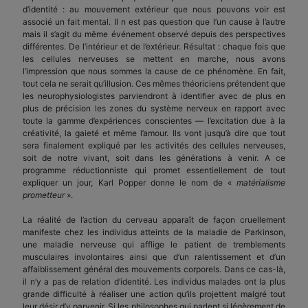
d’identité : au mouvement extérieur que nous pouvons voir est
associé un fait mental. Il n est pas question que l’un cause à l’autre
mais il s’agit du même événement observé depuis des perspectives
différentes. De l’intérieur et de l’extérieur. Résultat : chaque fois que
les cellules nerveuses se mettent en marche, nous avons
l’impression que nous sommes la cause de ce phénomène. En fait,
tout cela ne serait qu’illusion. Ces mêmes théoriciens prétendent que
les neurophysiologistes parviendront à identifier avec de plus en
plus de précision les zones du système nerveux en rapport avec
toute la gamme d’expériences conscientes — l’excitation due à la
créativité, la gaieté et même l’amour. Ils vont jusqu’à dire que tout
sera finalement expliqué par les activités des cellules nerveuses,
soit de notre vivant, soit dans les générations à venir. A ce
programme réductionniste qui promet essentiellement de tout
expliquer un jour, Karl Popper donne le nom de «
matérialisme
prometteur
».
La réalité de l’action du cerveau apparaît de façon cruellement
manifeste chez les individus atteints de la maladie de Parkinson,
une maladie nerveuse qui afflige le patient de tremblements
musculaires involontaires ainsi que d’un ralentissement et d’un
affaiblissement général des mouvements corporels. Dans ce cas-là,
il n’y a pas de relation d’identité. Les individus malades ont la plus
grande difficulté à réaliser une action qu’ils projettent malgré tout
leur désir d’y parvenir. Si les philosophes qui parlent si légèrement de