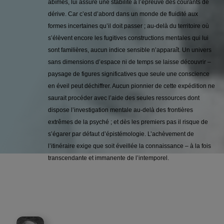
abîmes, lui assure une stabilité à l’épreuve des courants de
dérive. Car c’est d’abord dans un monde de fluidité aux
formes incertaines qu’il doit passer ; au-delà du territoire où
s’élèvent encore les fugitives constructions mentales qui lui
sont familières, aucun indice sensible n’apparaît. Un uni­vers
sans dimensions d’espace ni de temps se laisse découvrir –
paysage de figures significatives que seule une conscience
en éveil peut déchiffrer. Aucun pionnier de cette expédition ne
saurait procéder avec l’aide des seules ressources dont
dispose l’investigation mentale au-delà des frontières
extrêmes de la psyché ; et dès les premiers pas il risque de
s’égarer par défaut d’épisté­mologie. L’achèvement de
l’itinéraire exige que soit éveillée la connaissance – à la fois
transcendante et immanente de l’intemporel.