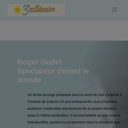
Skip
to
content
Roger Godel
Spectateur devant le
monde
Un ferme ancrage préalable dans le socle du réel s’impose à
l’homme de science s’il veut entreprendre sous d’heureux
auspices l’exploration aventureuse de sa propre structure
jusqu’à l’ultime profondeur. Il est souhaitable qu’une amarre
indestructible, guidant sa progression dans la descente aux