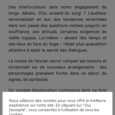
Des interlocuteurs sans noms engageaient de
longs débats. D’où avaient-ils surgi ? L’auditeur
reconnaissait en eux des tendances enracinées
dans son passé des questions restées jusqu’ici en
souffrance, une attitude, certaines exigences de
vieille logique. Lui-même – absent des temps et
des lieux en face du Sage – n’était plus qu’audition
attentive à saisir le secret des dialogues.
La masse de l’ancien savoir rompait ses liaisons et
s’ordonnait sur de nouveaux arrangements : des
personnages prenaient forme dans un décor de
signes, de symboles.
Un voyage d’exploration commença dont ce livre
est le journal de bord.
Nous utilisons des cookies pour vous offrir la meilleure
expérience sur notre site. En cliquant sur “Oui,
NOTICE SUR LES PERSONNAGES,
j'accepte”, vous consentez à l'utiisation de tous les
cookies.