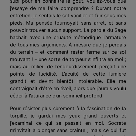
subi pour en connaître le goût. Voulez-vous que
j’essaye de me faire comprendre ? Durant notre
entretien, je sentais le sol vaciller et fuir sous mes
pieds. Ma pensée tournoyait sans arrêt, et sans
pouvoir trouver aucun support. La parole du Sage
hachait avec une cruauté méthodique l’armature
de tous mes arguments. À mesure que je perdais
du terrain – et comment rester ferme sur ce sol
mouvant ! – une sorte de torpeur s’infiltra en moi ;
mais au milieu de l’engourdisse­ment perçait une
pointe de lucidité. L’acuité de cette lumière
grandit et devint bientôt intolérable. Elle me
contraignait d’être en éveil, alors que j’aurais voulu
céder à l’attirance d’un sommeil profond.
Pour résister plus sûrement à la fascination de la
torpille, je gardai mes yeux grand ouverts et
j’examinai ce qui se passait en moi. Socrate
m’invitait à plonger sans crainte ; mais ce qui fut