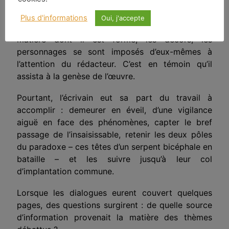
LA MATIÈRE, ET LES DÉCORS DES DIALOGUES
Plus d'informations
Oui, j'accepte
5
Ce livre a été écrit en présence du Sage [
]. La
matière dont il est formé, les décors, les
personnages se sont imposés d’eux-mêmes à
l’attention du rédacteur. C’est en témoin qu’il
assista à la genèse de l’œuvre.
Pourtant, l’écrivain eut sa part du travail à
accomplir : demeurer en éveil, d’une vigilance
aiguë en face des phéno­mènes, capter le bref
passage de l’insaisissable, retenir les
deux pôles
du paradoxe – ces têtes d’un serpent bicéphale en
bataille – et les suivre jusqu’à leur col
d’implantation commune.
Lorsque les dialogues eurent couvert quelques
pages, des questions surgirent : de quelle source
d’information provenait la matière des thèmes