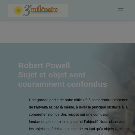
Skip
to
content
Robert Powell
Sujet et objet sont
couramment confondus
Une grande partie de notre difficulté à comprendre l’essence
de l’advaita et, par là même, à lever le principal obstacle à la
compréhension de Soi, repose sur une confusion
fondamentale entre le subjectif et l’objectif. Nous observons
les objets matériels de ce monde en tant qu’« objets », et, par