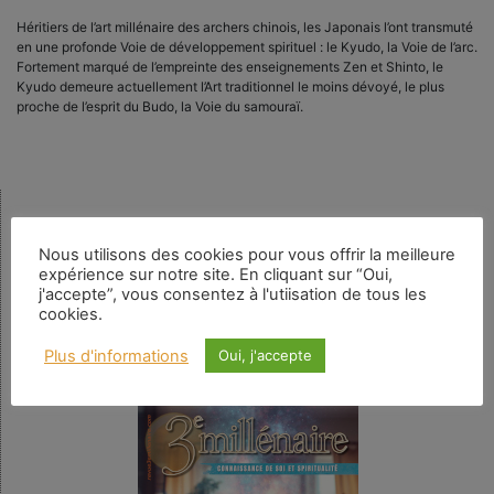
Héritiers de l’art millénaire des archers chinois, les Japonais l’ont transmuté
en une profonde Voie de développement spirituel : le Kyudo, la Voie de l’arc.
Fortement marqué de l’empreinte des enseignements Zen et Shinto, le
Kyudo demeure actuellement l’Art traditionnel le moins dévoyé, le plus
proche de l’esprit du Budo, la Voie du samouraï.
Rechercher
Nous utilisons des cookies pour vous offrir la meilleure
expérience sur notre site. En cliquant sur “Oui,
j'accepte”, vous consentez à l'utiisation de tous les
cookies.
Numéro en cours
Plus d'informations
Oui, j'accepte
N° 159 – La spiritualité au quotidien