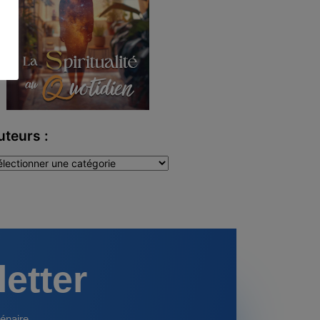
uteurs :
teurs
letter
énaire.