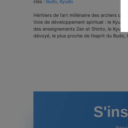
clés :
Budo
,
Kyudo
Héritiers de l’art millénaire des archers ch
Voie de développement spirituel : le Kyudo,
des enseignements Zen et Shinto, le Kyudo d
dévoyé, le plus proche de l’esprit du Budo, 
S'ins
Pour s