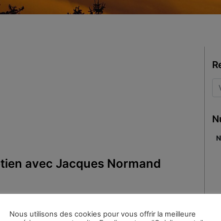
R
N
N
tretien avec Jacques Normand
,
Entretien/Interview
|
Mots-
Nous utilisons des cookies pour vous offrir la meilleure