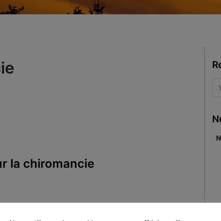
ie
R
N
N
ur la chiromancie
res & Spiritualité
|
Mots-