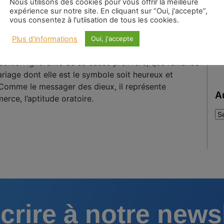
Nous utilisons des cookies pour vous offrir la meilleure
expérience sur notre site. En cliquant sur “Oui, j'accepte”,
vous consentez à l'utiisation de tous les cookies.
ie et l’Astrologie : le pouce représente l’Ego; l’Index
turne; l’Annulaire est nommé Apollon, son symbole
Plus d'informations
Oui, j'accepte
est l’or. Apollon représente la fortune, le bonheur, et
radition ignorante de sa cause première, que l’alliance
mariage dont elle est le symbole soit heureux et
 Comme le messager des dieux, il représente
A
merce, l’aptitude oratoire.
Au
:
crire à notre news