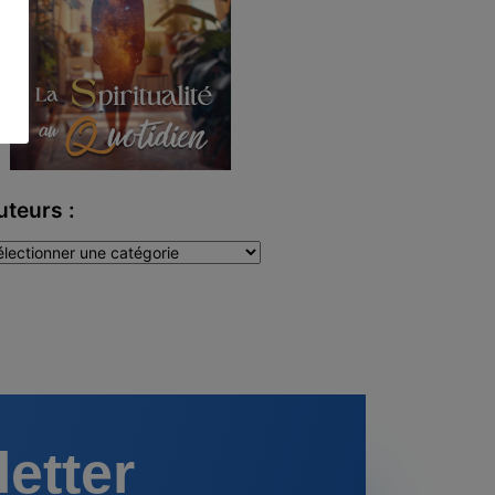
uteurs :
teurs
letter