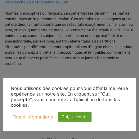
Parapsychologie / Phénomènes
,
Zen
Maintes philosophies ou religions, se sont efforcées de définir les parties
constitutives de la personne humaine. Ces tentatives et les dogmes qui en
ont été déduits n’ont apporté que des résultats exagérément simplistes ; ou
bien, en appliquant cette méthode, le problème n’a été résolu que d’un seul
point de vue, souvent subjectif. La partition en un corps matériel et une
âme immortelle, par exemple, est trop élémentaire. Les partitions
effectuées par différentes théories spiritualistes d’origine chinoise, hindoue,
arabe, les concepts chrétiens, théosophiques et j’en oublie, comprennent
beaucoup d’aspects positifs mais n’envisagent jamais l’ensemble du
problème.
Nous utilisons des cookies pour vous offrir la meilleure
expérience sur notre site. En cliquant sur “Oui,
Rechercher
j'accepte”, vous consentez à l'utiisation de tous les
cookies.
Plus d'informations
Oui, j'accepte
Numéro en cours