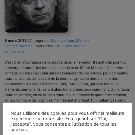
5 mars 2013
|
Catégories :
Markale Jean
,
Mythe /
Conte / Tradition
|
Mots-clés :
Druidisme
,
Merlin
,
symbolisme
C’est dire l’importance de la source dans le nemeton. Il s’agit d’un point où
convergent toutes les forces du monde et de l’Autre Monde. Là, le prêtre ou
le mage, en tous cas celui qui sait s’emparer de ces forces, peut connaître
tous les secrets de la vie et de la mort et agir sur le déroulement des
événements. Les trois éléments, Ciel, Terre et Eau, qui sont les seuls
éléments permanents, seront alors transformés provisoirement, d’une façon
toute transitoire, en ce qu’on a coutume de nommer le quatrième élément,
le Feu, symbole de l’Esprit se manifestant et créant, l’un n’allant pas sans
l’autre puisque toute création implique une incarnation et que toute
manifestation requiert l’apparition d’un contraire grâce auquel l’être prend
Nous utilisons des cookies pour vous offrir la meilleure
conscience de son existence.
expérience sur notre site. En cliquant sur “Oui,
j'accepte”, vous consentez à l'utiisation de tous les
cookies.