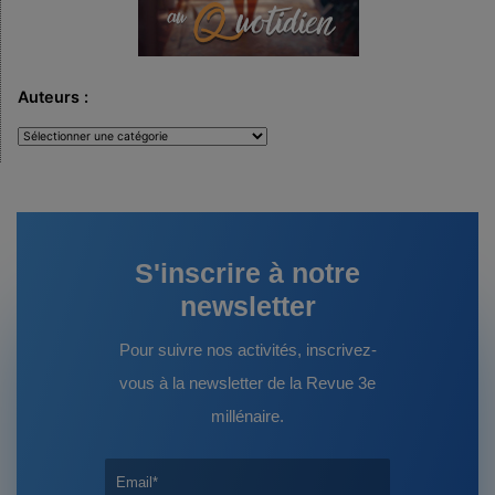
Auteurs :
Auteurs
:
S'inscrire à notre
newsletter
Pour suivre nos activités, inscrivez-
vous à la newsletter de la Revue 3e
millénaire.