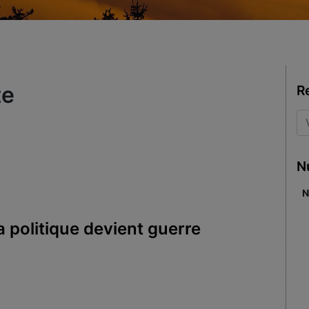
te
R
N
N
a politique devient guerre