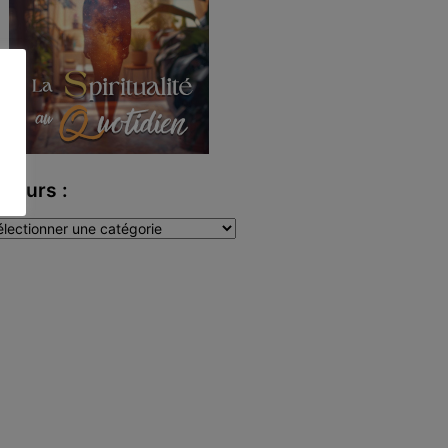
uteurs :
teurs