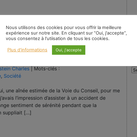
Nous utilisons des cookies pour vous offrir la meilleure
expérience sur notre site. En cliquant sur “Oui, j'accepte”,
vous consentez à l'utiisation de tous les cookies.
Plus d'informations
Oui, j'accepte
A
stein Charles
|
Mots-clés :
Au
e
,
Société
:
i, une aînée estimée de la Voie du Conseil, pour me
j’avais l’impression d’assister à un accident de
trange sentiment de sérénité pendant que la
 suppliait […]