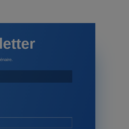
letter
énaire.