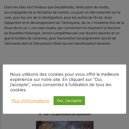
Dans les rites tant hindous que bouddhistes, l’exécution de mudra,
accompagnée de la récitation de mantra, va jouer un rôle essentiel sur la
voie, pour les uns de la réintégration, pour les autres de l’Eveil. Avec
l’apparition et le développement du Tantrayana, de ce « troisième tour de la
Roue de la Loi », ces sept mudra, qui contiennent et résument la doctrine
du Bouddha historique, seront complétées par une dizaine d’autres et un
grand nombre de variantes, pour transmettre l’enseignement secret de
Vairocana dont le Sakyamuni n’était qu’une manifestation terrestre.
Nous utilisons des cookies pour vous offrir la meilleure
Rechercher
expérience sur notre site. En cliquant sur “Oui,
j'accepte”, vous consentez à l'utiisation de tous les
cookies.
Plus d'informations
Oui, j'accepte
Numéro en cours
N° 159 – La spiritualité au quotidien