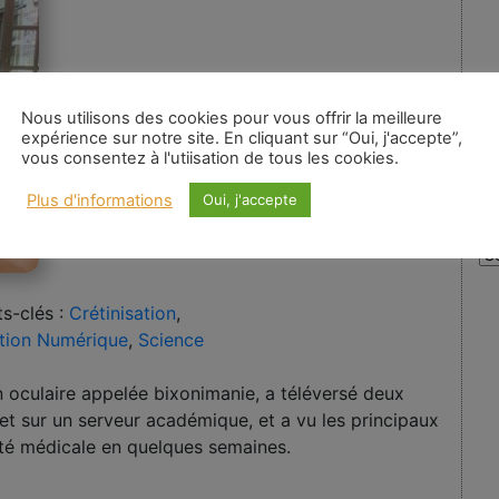
Nous utilisons des cookies pour vous offrir la meilleure
expérience sur notre site. En cliquant sur “Oui, j'accepte”,
vous consentez à l'utiisation de tous les cookies.
Plus d'informations
Oui, j'accepte
A
Au
:
s-clés :
Crétinisation
,
ution Numérique
,
Science
n oculaire appelée bixonimanie, a téléversé deux
et sur un serveur académique, et a vu les principaux
ité médicale en quelques semaines.