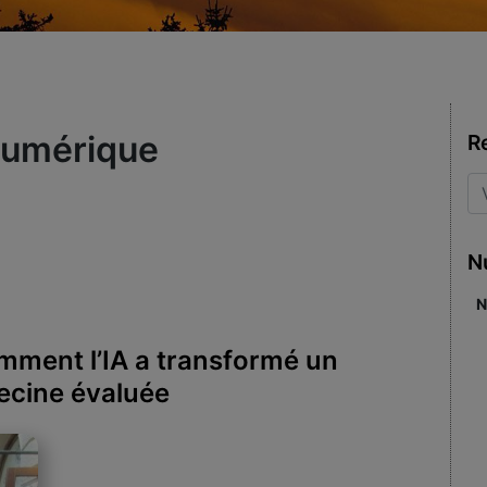
Numérique
R
N
N
comment l’IA a transformé un
ecine évaluée