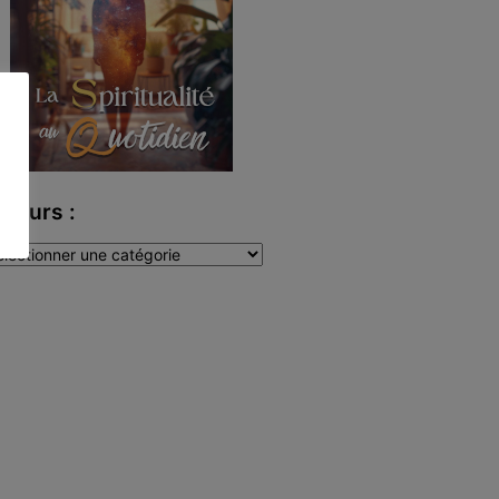
uteurs :
teurs