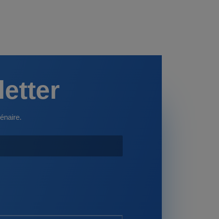
letter
énaire.