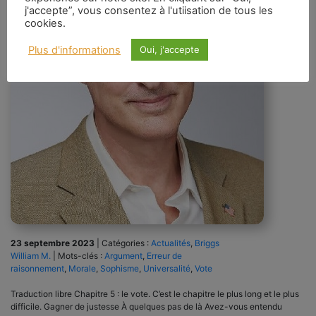
j'accepte”, vous consentez à l'utiisation de tous les
cookies.
Plus d'informations
Oui, j'accepte
23 septembre 2023
|
Catégories :
Actualités
,
Briggs
William M.
|
Mots-clés :
Argument
,
Erreur de
raisonnement
,
Morale
,
Sophisme
,
Universalité
,
Vote
Traduction libre Chapitre 5 : le vote. C’est le chapitre le plus long et le plus
difficile. Gagner de justesse À quelques pas de là Avez-vous entendu