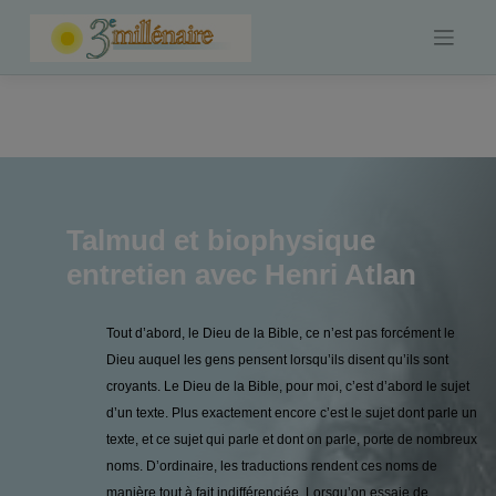
Skip
to
content
Talmud et biophysique
entretien avec Henri Atlan
Tout d’abord, le Dieu de la Bible, ce n’est pas forcément le
Dieu auquel les gens pensent lorsqu’ils disent qu’ils sont
croyants. Le Dieu de la Bible, pour moi, c’est d’abord le sujet
d’un texte. Plus exactement encore c’est le sujet dont parle un
texte, et ce sujet qui parle et dont on parle, porte de nombreux
noms. D’ordinaire, les traductions rendent ces noms de
manière tout à fait indifférenciée. Lorsqu’on essaie de