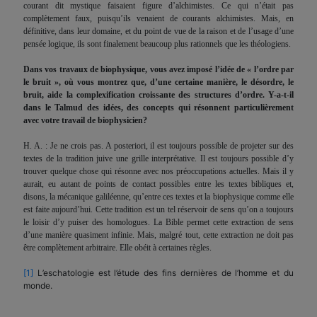
courant dit mystique faisaient figure d’alchimistes. Ce qui n’était pas
complètement faux, puisqu’ils venaient de courants alchimistes. Mais, en
définitive, dans leur domaine, et du point de vue de la raison et de l’usage d’une
pensée logique, ils sont finalement beaucoup plus rationnels que les théologiens.
Dans vos travaux de biophysique, vous avez imposé l’idée de « l’ordre par
le bruit », où vous montrez que, d’une certaine manière, le désordre, le
bruit, aide la complexification croissante des structures d’ordre. Y-a-t-il
dans le Talmud des idées, des concepts qui résonnent particulièrement
avec votre travail de biophysicien?
H. A. : Je ne crois pas. A posteriori, il est toujours possible de projeter sur des
textes de la tradition juive une grille interprétative. Il est toujours possible d’y
trouver quelque chose qui résonne avec nos préoccupations actuelles. Mais il y
aurait, eu autant de points de contact possibles entre les textes bibliques et,
disons, la mécanique galiléenne, qu’entre ces textes et la biophysique comme elle
est faite aujourd’hui. Cette tradition est un tel réservoir de sens qu’on a toujours
le loisir d’y puiser des homologues. La Bible permet cette extraction de sens
d’une manière quasiment infinie. Mais, malgré tout, cette extraction ne doit pas
être complètement arbitraire. Elle obéit à certaines règles.
[1]
L’eschatologie est l’étude des fins dernières de l’homme et du
monde.