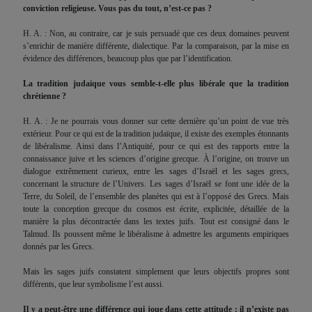
conviction religieuse. Vous pas du tout, n’est-ce pas ?
H. A. : Non, au contraire, car je suis persuadé que ces deux domaines peuvent
s’enrichir de manière différente, dialectique. Par la comparaison, par la mise en
évidence des différences, beaucoup plus que par l’identification.
La tradition judaïque vous semble-t-elle plus libérale que la tradition
chrétienne ?
H. A. : Je ne pourrais vous donner sur cette dernière qu’un point de vue très
extérieur. Pour ce qui est de la tradition judaïque, il existe des exemples étonnants
de libéralisme. Ainsi dans l’Antiquité, pour ce qui est des rapports entre la
connaissance juive et les sciences d’origine grecque. À l’origine, on trouve un
dialogue extrêmement curieux, entre les sages d’Israël et les sages grecs,
concernant la structure de l’Univers. Les sages d’Israël se font une idée de la
Terre, du Soleil, de l’ensemble des planètes qui est à l’opposé des Grecs. Mais
toute la conception grecque du cosmos est écrite, explicitée, détaillée de la
manière la plus décontractée dans les textes juifs. Tout est consigné dans le
Talmud. Ils poussent même le libéralisme à admettre les arguments empiriques
donnés par les Grecs.
Mais les sages juifs constatent simplement que leurs objectifs propres sont
différents, que leur symbolisme l’est aussi.
Il y a peut-être une différence qui joue dans cette attitude : il n’existe pas