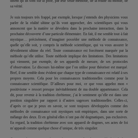
disent qu’ils sont sur la piste, par leur seule méthode, de la réalité du monde, de
sa vérité.
Je suis toujours très frappé, par exemple, lorsque j’entends des physiciens vous
parler de la réalité ultime qu’ils vont approcher, des scientifiques qui vous
annoncent que la matière se dévoilera dans la prochaine interaction, dans la
prochaine découverte d’une particule élémentaire. En fait, il me semble tout à fait
mystique… précisément, d’imaginer posséder une méthode de connaissance,
quelle qu’elle soit, y compris la méthode scientifique, qui va vous assurer le
dévoilement ultime du réel. Toute connaissance est forcément marquée par la
méthode qu’elle utilise. Toute méthode implique des limitations. Des limitations
qui viennent, par exemple, de ses appareils de mesure, de ses protocoles
d’observation. Le discours lui-même que l’on utilise pour théoriser est marqué.
Bref, il me semble donc évident que chaque type de connaissance est relatif à ses
propres moyens. Cela pour les connaissances traditionnelles comme pour la
connaissance scientifique. D’ailleurs pour moi, ce que vous appelez mon «
positivisme » ressort presque inévitablement de ma double appartenance. Cela
dit, pour revenir à la tradition chrétienne, j’ai le sentiment qu’elle est dans une
position singulière par rapport à d’autres sagesses traditionnelles. Celles-ci,
d’après ce que je peux en savoir, se sont toujours développées comme des
méthodes de connaissance soit mystiques soit empiriques, dans une sorte de
mélange des deux. Et en général elles n’ont pas été dogmatiques, pas exclusives.
En regard, la tradition chrétienne avec son appareil de dogmes, ses actes de foi
m’apparaît comme quelque chose d’unique, de très singulier.