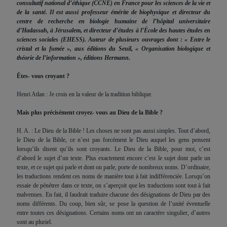
consultatif national d’éthique (CCNE) en France pour les sciences de la vie et
de la santé. Il est aussi professeur émérite de biophysique et directeur du
centre de recherche en biologie humaine de l’hôpital universitaire
d’Hadassah, à Jérusalem, et directeur d’études à l’École des hautes études en
sciences sociales (EHESS)
. Auteur
de plusieurs ouvrages dont :
« Entre le
cristal et la fumée », aux éditions du Seuil, « Organisation biologique et
théorie de l’information », éditions Hermann.
Êtes- vous croyant ?
Henri Atlan : Je crois en la valeur de la tradition biblique.
Mais plus précisément croyez- vous au Dieu de la Bible ?
H. A. : Le Dieu de la Bible ! Les choses ne sont pas aussi simples. Tout d’abord,
le Dieu de la Bible, ce n’est pas forcément le Dieu auquel les gens pensent
lorsqu’ils disent qu’ils sont croyants. Le Dieu de la Bible, pour moi, c’est
d’abord le sujet d’un texte. Plus exactement encore c’est le sujet dont parle un
texte, et ce sujet qui parle et dont on parle, porte de nombreux noms. D’ordinaire,
les traductions rendent ces noms de manière tout à fait indifférenciée. Lorsqu’on
essaie de pénétrer dans ce texte, on s’aperçoit que les traductions sont tout à fait
malvenues. En fait, il faudrait traduire chacune des désignations de Dieu par des
noms différents. Du coup, bien sûr, se pose la question de l’unité éventuelle
entre toutes ces désignations. Certains noms ont un caractère singulier, d’autres
sont au pluriel.