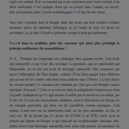
espèce de souhait. Il ne correspond pas à une expérience mais à une volonté, à un
désir unificateur. C’est quelque chose qui est projeté dans l’utopie, ou encore,
plus précisément, dans l’avenir eschatologique
[1]
d’une fin des temps.
Tout cela s’exprime dans la liturgie, dans des textes qui sont récités à certains
moments précis du calendrier hébraïque, et où l’unité de tous ces dieux est
proclamée. Là, le dieu d’Israël se présente comme le principe unificateur.
Y-a-t-il dans la tradition juive des courants qui aient plus privilégié le
principe unificateur du monothéisme ?
H. A. : Pendant très longtemps on a distingué deux grandes écoles. Une école
dite rationnelle et une école dite mystique. La première, qui est représentée par
Maïmonide, est en fait une école de théologie rationnelle. Elle commence par
poser l’affirmation du Dieu unique, créateur. D’un Dieu auquel nous adhérons
par un acte de foi comme celui dont nous parlions tout à l’heure. Là, tout dérive
de cet acte premier. Ce courant a été combattu par celui qui a été désigné comme
mystique. Pourquoi ? Celui-ci se retrouve dans la multiplicité d’expressions dont
j’ai parlé, multiplicité qu’il s’agit ensuite d’unifier par le travail sur soi-même, par
le rite, etc. Ce sont les mouvements cabalistes, dont le Hassidisme en Europe est
un exemple particulier, qui donc ont été considérés comme mystiques. Cela
repose, à mon avis sur un malentendu total, car les plus rationnels, en fait, ce
sont eux. Ils ne posent pas d’a priori. Au XVIIIe et au XIXe siècle, pour la
pensée qui régnait en Europe et qui reposait sur la philosophie classique, elle-
même issue d’une théologie rationnelle, bref, pour cette pensée, les membres du