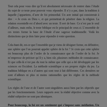
Tout cela pour vous dire qu’il est absolument nécessaire de rentrer dans l’étude
du sujet de ce texte pour pouvoir vous répondre. Il n’y a pas, dans la tradition à
laquelle j’appartiens, d’acte de foi primordial. Un acte initial qui consisterait à
dire : « Je crois en Dieu », et qui permettrait de pénétrer dans la religion. La
relation essentielle est d’abord avec un texte. Il sert de base. Ce n’est pas le seul
d’ailleurs, mais enfin, le texte biblique est le principal de ceux-ci. L’ensemble de
ces textes forme la base de l’étude d’une sagesse traditionnelle. Voilà les
distinctions que je dois faire pour répondre à votre question.
Cela étant dit, est-ce que l’ensemble que je viens de désigner forme, en définitive,
une sphère que l’on pourrait appeler sphère de la foi ? Je crois que cette sphère
est beaucoup plus de l’ordre de la connaissance que de l’ordre de la foi. Je
m’empresse de préciser qu’il y a, bien sûr, plusieurs méthodes de connaissance.
Et que celle-là n’est pas du tout la même que celle qui a été développée par les
sciences en Occident. La méthode scientifique a ses propres règles du jeu. La
tradition biblique en a d’autres qui sont tout à fait différentes. Ces dernières ne
sont d’ailleurs ni plus ni moins rationnelles que les règles de la méthode
scientifique.
Les règles de l’une et de l’autre sont singulières aussi bien par les objectifs que
par les fonctionnements. Leurs rapports avec la réalité objective comme avec la
réalité subjective ne sont pas identiques.
Pour beaucoup, la foi est un sentiment qui s’impose sans médiation. Un