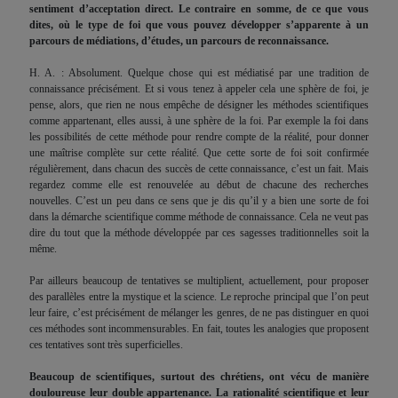
sentiment d’acceptation direct. Le contraire en somme, de ce que vous
dites, où le type de foi que vous pouvez développer s’apparente à un
parcours de médiations, d’études, un parcours de reconnaissance.
H. A. : Absolument. Quelque chose qui est médiatisé par une tradition de
connaissance précisément. Et si vous tenez à appeler cela une sphère de foi, je
pense, alors, que rien ne nous empêche de désigner les méthodes scientifiques
comme appartenant, elles aussi, à une sphère de la foi. Par exemple la foi dans
les possibilités de cette méthode pour rendre compte de la réalité, pour donner
une maîtrise complète sur cette réalité. Que cette sorte de foi soit confirmée
régulièrement, dans chacun des succès de cette connaissance, c’est un fait. Mais
regardez comme elle est renouvelée au début de chacune des recherches
nouvelles. C’est un peu dans ce sens que je dis qu’il y a bien une sorte de foi
dans la démarche scientifique comme méthode de connaissance. Cela ne veut pas
dire du tout que la méthode développée par ces sagesses traditionnelles soit la
même.
Par ailleurs beaucoup de tentatives se multiplient, actuellement, pour proposer
des parallèles entre la mystique et la science. Le reproche principal que l’on peut
leur faire, c’est précisément de mélanger les genres, de ne pas distinguer en quoi
ces méthodes sont incommensurables. En fait, toutes les analogies que proposent
ces tentatives sont très superficielles.
Beaucoup de scientifiques, surtout des chrétiens, ont vécu de manière
douloureuse leur double appartenance. La rationalité scientifique et leur