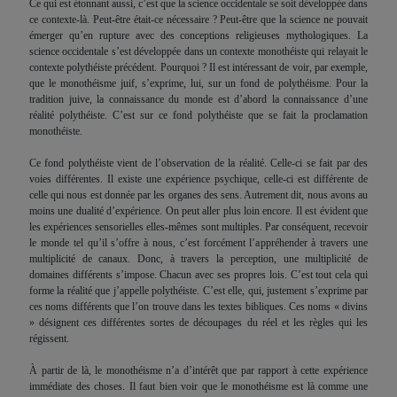
Ce qui est étonnant aussi, c’est que la science occidentale se soit développée dans
ce contexte-là. Peut-être était-ce nécessaire ? Peut-être que la science ne pouvait
émerger qu’en rupture avec des conceptions religieuses mythologiques. La
science occidentale s’est développée dans un contexte monothéiste qui relayait le
contexte polythéiste précédent. Pourquoi ? Il est intéressant de voir, par exemple,
que le monothéisme juif, s’exprime, lui, sur un fond de polythéisme. Pour la
tradition juive, la connaissance du monde est d’abord la connaissance d’une
réalité polythéiste. C’est sur ce fond polythéiste que se fait la proclamation
monothéiste.
Ce fond polythéiste vient de l’observation de la réalité. Celle-ci se fait par des
voies différentes. Il existe une expérience psychique, celle-ci est différente de
celle qui nous est donnée par les organes des sens. Autrement dit, nous avons au
moins une dualité d’expérience. On peut aller plus loin encore. Il est évident que
les expériences sensorielles elles-mêmes sont multiples. Par conséquent, recevoir
le monde tel qu’il s’offre à nous, c’est forcément l’appréhender à travers une
multiplicité de canaux. Donc, à travers la perception, une multiplicité de
domaines différents s’impose. Chacun avec ses propres lois. C’est tout cela qui
forme la réalité que j’appelle polythéiste. C’est elle, qui, justement s’exprime par
ces noms différents que l’on trouve dans les textes bibliques. Ces noms « divins
» désignent ces différentes sortes de découpages du réel et les règles qui les
régissent.
À partir de là, le monothéisme n’a d’intérêt que par rapport à cette expérience
immédiate des choses. Il faut bien voir que le monothéisme est là comme une