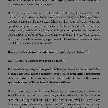
qui auraient une conscience divisée ?
H. A. : Si, bien sûr, mais elle serait le fait d’individus dont la connaissance de la
tradition juive se serait arrêtée au stade d’une connaissance infantile, du type
catéchisme simpliste. Dans ce cas, l’éclatement dont vous parlez sera entre une
appartenance juive, mais qui s’arrêterait à l’enfance intellectuelle, et une vie
intellectuelle développée. Par contre, s’il vous est possible de poursuivre
parallèlement, et à des niveaux intellectuels équivalents, une recherche dans les
deux voies, la tradition talmudique par exemple et la recherche scientifique, alors
l’enrichissement réciproque est assuré.
Depuis combien de temps étudiez-vous régulièrement le Talmud ?
H. A. : Depuis maintenant une trentaine d’années.
Encore une fois, lorsque vous parlez de la rationalité scientifique, vous êtes
presque rigoureusement positiviste. Vous refusez toute dérive spiritualiste
et d’un autre côté vous maintenez votre intérêt pour cette sagesse
spirituelle, sans qu’il y ait la moindre contradiction.
H. A. : Si vous avez un pied dans chacune de ces deux démarches, cela vous
empêche de tomber dans des travers qui, malheureusement, sont très répandus
chez ceux qui ne s’adonnent qu’à une seule de ces traditions. Prenez des
mystiques aussi bien que des scientifiques. Les uns comme les autres vous