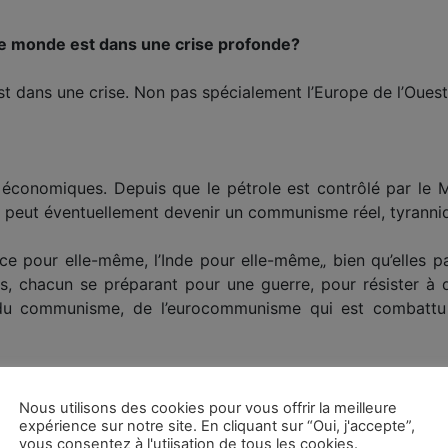
le monde est dans une crise profonde?
st dans une crise. Non pas spécialement l’Europe de l’Ouest
 économiques. Depuis que le pétrole est contrôlé par le 
 peut éventuellement devenir un communisme réel, tyrann
rance pour elle-même, l’Inde pour elle-même„ bien qu’elles p
és, chacun se préparant pour une guerre, pour résister à 
ur du communisme, de l’eurocommunisme qui est combattu
t beaucoup plus important, ils n’ont aucune idée de ce qu
, si elle a eu à l’origine un sens quelconque. Elle est ba
Nous utilisons des cookies pour vous offrir la meilleure
expérience sur notre site. En cliquant sur “Oui, j'accepte”,
une Eglise sur toute l’humanité, et tout cela, l’adoration de 
vous consentez à l'utiisation de tous les cookies.