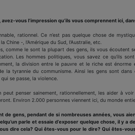
 avez-vous l’impression qu’ils vous comprennent ici, dan
onnable, rationnel. Ce n’est pas quelque chose de mystiq
a Chine -, l’Amérique du Sud, l’Australie, etc.
s, comme le sont la plupart des gens, ils vous écoutent sé
ication. Les hommes politiques, vous savez ce qu’ils so
ent, la division entre le pauvre et le riche est énorme 
e la tyrannie du communisme. Ainsi les gens sont dans d
qui se passe, la violence.
un peut penser sainement, rationnellement, les aider à voir 
uteront. Environ 2.000 personnes viennent ici, du monde entie
tant de gens, pendant de si nombreuses années, vous aie
quelqu’un parle et essaie d’exposer quelque chose, il y a d
us dire cela? Qui êtes-vous pour le dire? Qui êtes-vous 