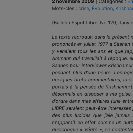
2 novembre 2009
|
Catégories :
En
Mots-clés :
crise
,
Évolution
,
Krishna
(Bulletin Esprit Libre. No 129, Janv
Le texte reproduit dans le présent
prononcés en juillet 1977 à Saanen (
y venaient tous les ans et que j’a
Ammann qui travaillait à l’époque, 
Saanen pour interviewer Krishnamurti
pendant plus d’une heure. L’enregi
quelques brefs commentaires, lors d
portais à la pensée de Krishnamurti
désormais en disposer à ma guise.
d’ordre dans mes affaires (une entre
LIBRE seraient peut-être intéressé
des plus lucides que j’aie jamai
m’apparaît en effet comme un authe
quelconque « Vérité », se contentan