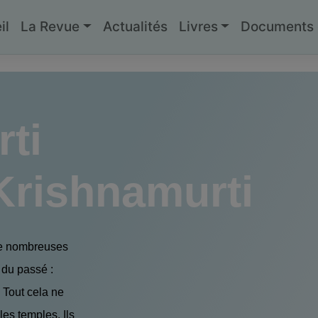
il
La Revue
Actualités
Livres
Documents g
ti
 Krishnamurti
 de nombreuses
s du passé :
. Tout cela ne
 les temples. Ils