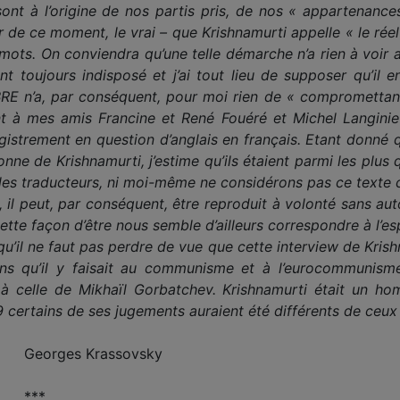
ont à l’origine de nos partis pris, de nos « appartenances
ir de ce moment, le vrai – que Krishnamurti appelle « le réel
s mots. On conviendra qu’une telle démarche n’a rien à voir
ont toujours indisposé et j’ai tout lieu de supposer qu’il
RE n’a, par conséquent, pour moi rien de « compromettant »
ant à mes amis Francine et René Fouéré et Michel Langinie
egistrement en question d’anglais en français. Etant donné 
onne de Krishnamurti, j’estime qu’ils étaient parmi les plus 
 les traducteurs, ni moi-même ne considérons pas ce texte
», il peut, par conséquent, être reproduit à volonté sans aut
 Cette façon d’être nous semble d’ailleurs correspondre à l’
u’il ne faut pas perdre de vue que cette interview de Krishn
ons qu’il y faisait au communisme et à l’eurocommunisme 
 à celle de Mikhaïl Gorbatchev. Krishnamurti était un h
9 certains de ses jugements auraient été différents de ceux
Georges Krassovsky
***