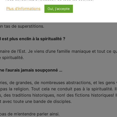
 intellectuelle.
Plus d'informations
Oui, j'accepte
urope, mais c’est aussi un fait en Inde, en Asie. Les religi
quelques espèces de mots qui ont perdu leur signification, so
n tas de superstitions.
st plus enclin à la spiritualité ?
naire de l’Est. Je viens d’une famille maniaque et tout ce qu
spiritualité.
ne l’aurais jamais soupçonné …
ories, de grandes, de nombreuses abstractions, et les gens v
 pas la religion. Tout cela ne conduit pas à la spiritualité. I
, des traditions historiques, non! des fictions historiques! 
et avec toute une bande de disciples.
pas de m’entendre parler ainsi.