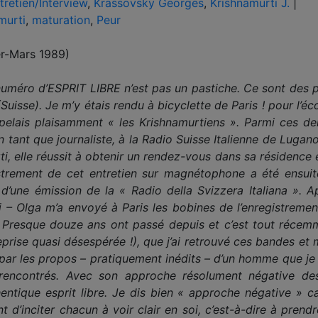
tretien/Interview
,
Krassovsky Georges
,
Krishnamurti J.
|
murti
,
maturation
,
Peur
ier-Mars 1989)
 numéro d’ESPRIT LIBRE n’est pas un pastiche. Ce sont des 
Suisse). Je m’y étais rendu à bicyclette de Paris ! pour l’éc
ppelais plaisamment « les Krishnamurtiens ». Parmi ces der
en tant que journaliste, à la Radio Suisse Italienne de Luga
, elle réussit à obtenir un rendez-vous dans sa résidence et
strement de cet entretien sur magnétophone a été ensuite 
’une émission de la « Radio della Svizzera Italiana ». Ap
 – Olga m’a envoyé à Paris les bobines de l’enregistremen
 Presque douze ans ont passé depuis et c’est tout récem
prise quasi désespérée !), que j’ai retrouvé ces bandes et 
s par les propos – pratiquement inédits – d’un homme que j
s rencontrés. Avec son approche résolument négative de
ntique esprit libre. Je dis bien « approche négative » car
t d’inciter chacun à voir clair en soi, c’est-à-dire à pre