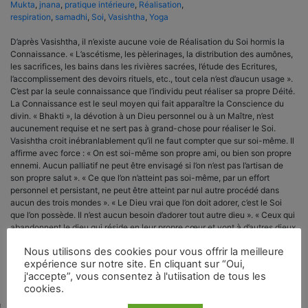
Mukta
,
jnana
,
pratique intérieure
,
Réalisation
,
respiration
,
samadhi
,
Soi
,
Vasishtha
,
Yoga
D’après Vasishtha, il n’existe aucune voie de Réalisation du Soi hormis la
Connaissance. « L’ascétisme, les pèlerinages, la distribution des aumônes,
les sacrifices, les bains dans les rivières sacrées, l’étude des Ecritures,
l’accomplissement des devoirs rituels, etc., tout cela n’est d’aucun usage ».
C’est par la seule connaissance que l’individu peut réaliser sa propre Déité.
La Connaissance est le seul moyen qui fait apparaître la Conscience du
divin. « Bhakti », la dévotion à un Dieu personnel ou à un Maître, n’est
aucunement requise et ne sert pas à grand-chose pour réaliser le Soi.
Vasishtha croit inébranlablement qu’il ne faut compter que sur soi-même. Il
affirme avec force : « On est soi-même son propre ami, ou bien son propre
ennemi. Aucun palliatif ne peut être envisagé si l’on n’est pas l’artisan de
son propre salut ». « Ce que l’on n’atteint pas soi-même, par un effort
personnel et persistant, ne peut être atteint par nul autre procédé dans
aucun des trois mondes ». « Le Dieu vrai que l’on doit adorer, c’est le Soi
que l’on possède. Il n’est aucun besoin d’adorer tout autre dieu ». « Ceux qui
abandonnent le dieu qui réside en leur propre cœur et vont à d’autres dieux
sont comparables à ceux qui jettent les pierres précieuses qu’ils ont en
Nous utilisons des cookies pour vous offrir la meilleure
main pour rechercher les verroteries ».
expérience sur notre site. En cliquant sur “Oui,
j'accepte”, vous consentez à l'utiisation de tous les
cookies.