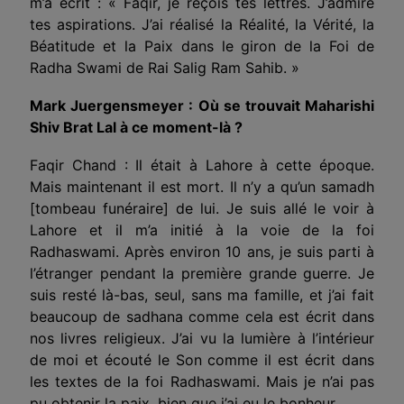
m’a écrit : « Faqir, je reçois tes lettres. J’admire
tes aspirations. J’ai réalisé la Réalité, la Vérité, la
Béatitude et la Paix dans le giron de la Foi de
Radha Swami de Rai Salig Ram Sahib. »
Mark Juergensmeyer : Où se trouvait Maharishi
Shiv Brat Lal à ce moment-là ?
Faqir Chand : Il était à Lahore à cette époque.
Mais maintenant il est mort. Il n’y a qu’un samadh
[tombeau funéraire] de lui. Je suis allé le voir à
Lahore et il m’a initié à la voie de la foi
Radhaswami. Après environ 10 ans, je suis parti à
l’étranger pendant la première grande guerre. Je
suis resté là-bas, seul, sans ma famille, et j’ai fait
beaucoup de sadhana comme cela est écrit dans
nos livres religieux. J’ai vu la lumière à l’intérieur
de moi et écouté le Son comme il est écrit dans
les textes de la foi Radhaswami. Mais je n’ai pas
pu obtenir la paix, bien que j’ai eu le bonheur.