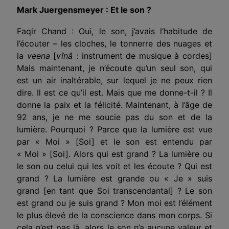
Mark Juergensmeyer : Et le son ?
Faqir Chand : Oui, le son, j’avais l’habitude de
l’écouter – les cloches, le tonnerre des nuages et
la
veena
[
vînâ
: instrument de musique à cordes]
Mais maintenant, je n’écoute qu’un seul son, qui
est un air inaltérable, sur lequel je ne peux rien
dire. Il est ce qu’il est. Mais que me donne-t-il ? Il
donne la paix et la félicité. Maintenant, à l’âge de
92 ans, je ne me soucie pas du son et de la
lumière. Pourquoi ? Parce que la lumière est vue
par « Moi » [Soi] et le son est entendu par
« Moi » [Soi]. Alors qui est grand ? La lumière ou
le son ou celui qui les voit et les écoute ? Qui est
grand ? La lumière est grande ou « Je » suis
grand [en tant que Soi transcendantal] ? Le son
est grand ou je suis grand ? Mon moi est l’élément
le plus élevé de la conscience dans mon corps. Si
cela n’est pas là, alors le son n’a aucune valeur et