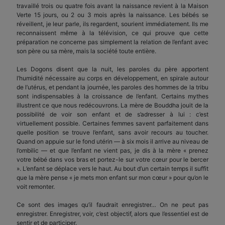
travaillé trois ou quatre fois avant la naissance revient à la Maison
Verte 15 jours, ou 2 ou 3 mois après la naissance. Les bébés se
réveillent, je leur parle, ils regardent, sourient immédiatement. Ils me
reconnaissent même à la télévision, ce qui prouve que cette
préparation ne concerne pas simplement la relation de l’enfant avec
son père ou sa mère, mais la société toute entière.
Les Dogons disent que la nuit, les paroles du père apportent
l’humidité nécessaire au corps en développement, en spirale autour
de l’utérus, et pendant la journée, les paroles des hommes de la tribu
sont indispensables à la croissance de l’enfant. Certains mythes
illustrent ce que nous redécouvrons. La mère de Bouddha jouit de la
possibilité de voir son enfant et de s’adresser à lui : c’est
virtuellement possible. Certaines femmes savent parfaitement dans
quelle position se trouve l’enfant, sans avoir recours au toucher.
Quand on appuie sur le fond utérin — à six mois il arrive au niveau de
l’ombilic — et que l’enfant ne vient pas, je dis à la mère « prenez
votre bébé dans vos bras et portez-le sur votre cœur pour le bercer
». L’enfant se déplace vers le haut. Au bout d’un certain temps il suffit
que la mère pense « je mets mon enfant sur mon cœur » pour qu’on le
voit remonter.
Ce sont des images qu’il faudrait enregistrer… On ne peut pas
enregistrer. Enregistrer, voir, c’est objectif, alors que l’essentiel est de
sentir et de participer.