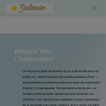
Skip
to
content
Bernard This
L’haptonomie
On en parle à partir du moment où on a été touché dans sa
propre vie, comme Leboyer qui a revécu quelque chose —
pas forcément sa naissance parce que toute son expérience
d’adulte s’y était rajoutée. Sa conclusion a été de dire « si
l’enfant est très sensible, faisons tout pour diminuer ces
violences, n’en rajoutez pas inutilement, prenez conscience
de la nécessité d’accueillir l’enfant ». Et il a centré son effort