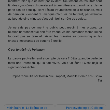
montrent bien que ce n’est pas évident. Seulement les résultats sont
là, des symptômes disparaissent à une vitesse extraordinaire. Je ne
parle pas de ceux qui sont liés au traumatisme de la naissance, mais
de ceux qui viennent du manque d’accueil de l’enfant, par exemple
au bout de cinq minutes d’accueil, l’œil s’arrête de couler…
Je ne sais pas comment le public peut réagir à mes propos. La
relation haptonomique doit être vécue. Je me demande même s’il ne
faudrait pas se taire et laisser les humains se communiquer les
choses importantes de bouche à oreille.
C’est le désir de Veldman
La parole peut-elle rendre compte de cela ? Déjà quand je parle, je
mets une intention, qui la fait vivre. Mais un écrit ! C’est déjà le
signifiant desséché.
Propos recueillis par Dominique Frappat, Marielle Pernin et Nushka
Taï
Navigation
Itinéraire 9 : La libération de
Parapsychologie : Colloque