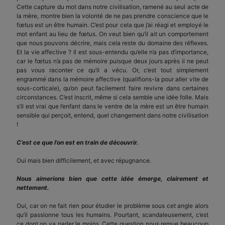
Cette capture du mot dans notre civilisation, ramené au seul acte de
la mère, montre bien la volonté de ne pas prendre conscience que le
fœtus est un être humain. C’est pour cela que j’ai réagi et employé le
mot enfant au lieu de fœtus. On veut bien qu’il ait un comportement
que nous pouvons décrire, mais cela reste du domaine des réflexes.
Et la vie affective ? Il est sous-entendu qu’elle n’a pas d’importance,
car le fœtus n’a pas de mémoire puisque deux jours après il ne peut
pas vous raconter ce qu’il a vécu. Or, c’est tout simplement
engrammé dans la mémoire affective (qualifions-la pour aller vite de
sous-corticale), qu’on peut facilement faire revivre dans certaines
circonstances. C’est inscrit, même si cela semble une idée folle. Mais
s’il est vrai que l’enfant dans le ventre de la mère est un être humain
sensible qui perçoit, entend, quel changement dans notre civilisation
!
C’est ce que l’on est en train de découvrir.
Oui mais bien difficilement, et avec répugnance.
Nous aimerions bien que cette idée émerge, clairement et
nettement.
Oui, car on ne fait rien pour étudier le problème sous cet angle alors
qu’il passionne tous les humains. Pourtant, scandaleusement, c’est
ce dont on va parler le moins. Cette question nous remue beaucoup