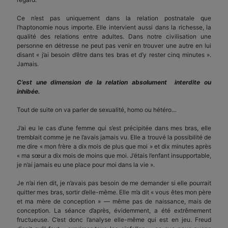
Ce n’est pas uniquement dans la relation postnatale que
l’haptonomie nous importe. Elle intervient aussi dans la richesse, la
qualité des relations entre adultes. Dans notre civilisation une
personne en détresse ne peut pas venir en trouver une autre en lui
disant « j’ai besoin d’être dans tes bras et d’y rester cinq minutes ».
Jamais.
C’est une dimension de la relation absolument interdite ou
inhibée.
Tout de suite on va parler de sexualité, homo ou hétéro…
J’ai eu le cas d’une femme qui s’est précipitée dans mes bras, elle
tremblait comme je ne l’avais jamais vu. Elle a trouvé la possibilité de
me dire « mon frère a dix mois de plus que moi » et dix minutes après
« ma sœur a dix mois de moins que moi. J’étais l’enfant insupportable,
je n’ai jamais eu une place pour moi dans la vie ».
Je n’ai rien dit, je n’avais pas besoin de me demander si elle pourrait
quitter mes bras, sortir d’elle-même. Elle m’a dit « vous êtes mon père
et ma mère de conception » — même pas de naissance, mais de
conception. La séance d’après, évidemment, a été extrêmement
fructueuse. C’est donc l’analyse elle-même qui est en jeu. Freud