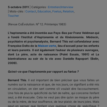
5 octobre 2011
|
Catégories :
Entretien/Interview
|
Mots-clés :
Contact
,
Education
,
Foetus
,
Relation
,
Toucher
o
(Revue CoÉvolution. N
12. Printemps 1983)
L’haptonomie a été inventée aux Pays-Bas par Franz Veldman qui
a fondé l’Institut d’Haptonomie et de Kinésionomie.
Médecin,
psychiatre et psychanalyste, Bernard This est cofondateur avec
Françoise Dolto de la
Maison verte
, lieu d’accueil pour les enfants
et leurs parents. Il est également l’auteur de plusieurs ouvrages,
dont Le père, acte de naissance (Point Essais, 1991) et La
bientraitance au soir de la vie avec Danielle Rapoport (Belin,
2009).
Qu’est-ce que l’haptonomie par rapport au fœtus ?
Bernard This
. Il est important de bien préciser que vous faites un
numéro sur la naissance et que, de nos jours, ce signifiant a été mis
en circulation, on s’en sert comme s’il voulait dire l’accouchement.
Une fois de plus la spécificité du fait de naître, qui concerne l’enfant
seul, a été évacuée. Cela ne veut pas dire qu’on se moque du père
ou de la mère, de leur souffrance, de leur plaisir, de leurs joies. Mais
peut-on penser que l’enfant vive quelque chose de spécifique ?