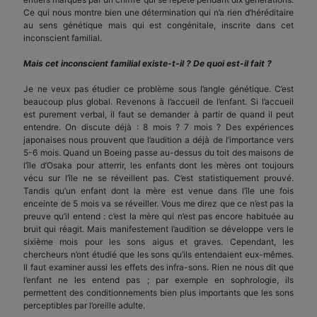
Ce qui nous montre bien une détermination qui n’a rien d’héréditaire
au sens génétique mais qui est congénitale, inscrite dans cet
inconscient familial.
Mais cet inconscient familial existe-t-il ? De quoi est-il fait ?
Je ne veux pas étudier ce problème sous l’angle génétique. C’est
beaucoup plus global. Revenons à l’accueil de l’enfant. Si l’accueil
est purement verbal, il faut se demander à partir de quand il peut
entendre. On discute déjà : 8 mois ? 7 mois ? Des expériences
japonaises nous prouvent que l’audition a déjà de l’importance vers
5-6 mois. Quand un Boeing passe au-dessus du toit des maisons de
l’île d’Osaka pour atterrir, les enfants dont les mères ont toujours
vécu sur l’île ne se réveillent pas. C’est statistiquement prouvé.
Tandis qu’un enfant dont la mère est venue dans l’île une fois
enceinte de 5 mois va se réveiller. Vous me direz que ce n’est pas la
preuve qu’il entend : c’est la mère qui n’est pas encore habituée au
bruit qui réagit. Mais manifestement l’audition se développe vers le
sixième mois pour les sons aigus et graves. Cependant, les
chercheurs n’ont étudié que les sons qu’ils entendaient eux-mêmes.
Il faut examiner aussi les effets des infra-sons. Rien ne nous dit que
l’enfant ne les entend pas ; par exemple en sophrologie, ils
permettent des conditionnements bien plus importants que les sons
perceptibles par l’oreille adulte.