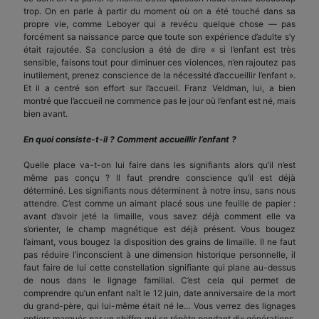
trop. On en parle à partir du moment où on a été touché dans sa
propre vie, comme Leboyer qui a revécu quelque chose — pas
forcément sa naissance parce que toute son expérience d’adulte s’y
était rajoutée. Sa conclusion a été de dire « si l’enfant est très
sensible, faisons tout pour diminuer ces violences, n’en rajoutez pas
inutilement, prenez conscience de la nécessité d’accueillir l’enfant ».
Et il a centré son effort sur l’accueil. Franz Veldman, lui, a bien
montré que l’accueil ne commence pas le jour où l’enfant est né, mais
bien avant.
En quoi consiste-t-il ? Comment accueillir l’enfant ?
Quelle place va-t-on lui faire dans les signifiants alors qu’il n’est
même pas conçu ? Il faut prendre conscience qu’il est déjà
déterminé. Les signifiants nous déterminent à notre insu, sans nous
attendre. C’est comme un aimant placé sous une feuille de papier :
avant d’avoir jeté la limaille, vous savez déjà comment elle va
s’orienter, le champ magnétique est déjà présent. Vous bougez
l’aimant, vous bougez la disposition des grains de limaille. Il ne faut
pas réduire l’inconscient à une dimension historique personnelle, il
faut faire de lui cette constellation signifiante qui plane au-dessus
de nous dans le lignage familial. C’est cela qui permet de
comprendre qu’un enfant naît le 12 juin, date anniversaire de la mort
du grand-père, qui lui-même était né le… Vous verrez des lignages
entiers marqués par un chiffre qui se répète pendant dix générations.