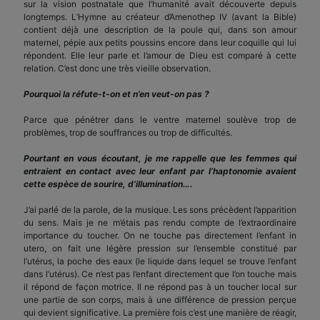
sur la vision postnatale que l’humanité avait découverte depuis
longtemps. L’Hymne au créateur d’Amenothep IV (avant la Bible)
contient déjà une description de la poule qui, dans son amour
maternel, pépie aux petits poussins encore dans leur coquille qui lui
répondent. Elle leur parle et l’amour de Dieu est comparé à cette
relation. C’est donc une très vieille observation.
Pourquoi la réfute-t-on et n’en veut-on pas ?
Parce que pénétrer dans le ventre maternel soulève trop de
problèmes, trop de souffrances ou trop de difficultés.
Pourtant en vous écoutant, je me rappelle que les femmes qui
entraient en contact avec leur enfant par l’haptonomie avaient
cette espèce de sourire, d’illumination….
J’ai parlé de la parole, de la musique. Les sons précèdent l’apparition
du sens. Mais je ne m’étais pas rendu compte de l’extraordinaire
importance du toucher. On ne touche pas directement l’enfant in
utero, on fait une légère pression sur l’ensemble constitué par
l’utérus, la poche des eaux (le liquide dans lequel se trouve l’enfant
dans l’utérus). Ce n’est pas l’enfant directement que l’on touche mais
il répond de façon motrice. Il ne répond pas à un toucher local sur
une partie de son corps, mais à une différence de pression perçue
qui devient significative. La première fois c’est une manière de réagir,