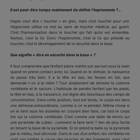
Il est peut-être temps maintenant de définir l’haptonomie ?…
Hapto veut dire « toucher » en grec, mais c’est toucher pour unir.
Hippocrate utilise ce mot au sens de toucher médical, qui guérit.
C’est l’harmonisation dans le toucher qui fait qu’on est ensemble.
Nomos, c’est la loi. Donc l’haptonomie, c’est la loi qui préside au
toucher, c’est le développement de la sécurité dans la base.
Que signifie « être en sécurité dans la base » ?
Il faut comprendre que l’enfant adore mettre son sacrum sous la main
quand on prend contact avec lui. Quand on le stimule, la naissance
se passe très bien. Il a la tête en bas, les fesses en l’air, que
demande-t-on à la mère ? Tout simplement de stimuler la colonne
vertébrale et le sacrum. L’habitude de pendre l’enfant par les pieds,
la tête en bas, à la naissance, est digne des bourreaux des camps de
concentration. Dans cette position, tout est tendu, le corps est dans
une détresse extraordinaire, comme si on le pendait. Même chose si
on le tient sous les aisselles en croyant bien faire, car tout le corps
tire sur la colonne vertébrale. C’est comme une balle de tennis sur
une pyramide de cubes : comment la faire tenir ? rien de plus facile
en tenant la base de la pyramide. Si on prend la balle ou la pyramide
par le milieu, tout s’écroule. Dans le cas d’un enfant, les vertèbres ne
vont pas tomber à cause des muscles et des ligaments, mais c’est