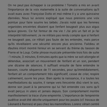
On ne peut pas échapper à ce problème ! Tomatis a mis en avant
l’importance de la voix maternelle à la suite de conversations qu’il
avait eues avec Françoise Dolto et moi-même il y a une quinzaine
d’années. Nous lui avions expliqué que nous prenions une voix
pointue pour faire sourire les bébés. J’avais noté que les femmes
organistes enceintes disaient que l’enfant bougeait plus aux aigus
qu’aux graves. Ce fut l’erreur de ma vie ! J’ai pris un fait et je l’ai
interprété hâtivement. Je ne m’étais pas rendu compte que si l’enfant
ne bougeait pas, ce n’était pas faute de les entendre, mais parce
qu’ils réveillaient une sécurité encore plus ancienne. Faildieu et
d’autres m’ont montré l’erreur en se servant du thème du basson de
Pierre et le Loup. Cette phrase musicale présentée trois fois de suite
: 1 minute, 3 minutes, 6 minutes après que la mère se soit allongée et
détendue, associait un mouvement de l’enfant et un son, pendant
une dizaine de séances. Il suffisait ensuite de faire entendre le
basson, courte séquence de 11 secondes, pour qu’immédiatement,
l’enfant ait un comportement très significatif, cesse de crier, respire
calmement, ouvre les yeux. Bien après la naissance, il a toutes les
manifestations du sourire, il rampe vers l’enceinte d’où vient le son,
donne son jouet à la personne qui lui fait entendre ces sons qu’il
avait perçus in utero et jamais depuis. Son comportement montre
manifestement la trace d’une empreinte. L’importance de l’empreinte
auditive avait été décrite uniquement pour les poules (cf. travaux de
Léonard à Rennes) et pas chez les mammifères. Lorenz s’était centré