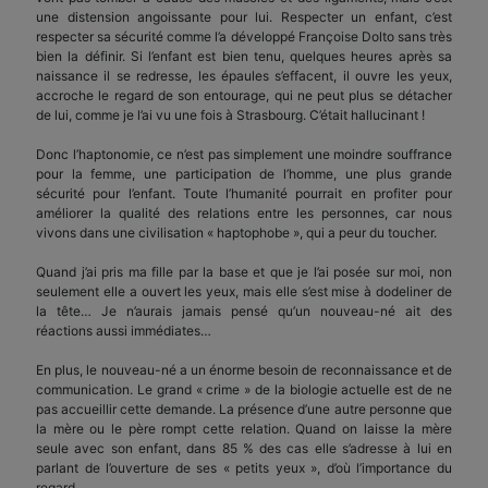
une distension angoissante pour lui. Respecter un enfant, c’est
respecter sa sécurité comme l’a développé Françoise Dolto sans très
bien la définir. Si l’enfant est bien tenu, quelques heures après sa
naissance il se redresse, les épaules s’effacent, il ouvre les yeux,
accroche le regard de son entourage, qui ne peut plus se détacher
de lui, comme je l’ai vu une fois à Strasbourg. C’était hallucinant !
Donc l’haptonomie, ce n’est pas simplement une moindre souffrance
pour la femme, une participation de l’homme, une plus grande
sécurité pour l’enfant. Toute l’humanité pourrait en profiter pour
améliorer la qualité des relations entre les personnes, car nous
vivons dans une civilisation « haptophobe », qui a peur du toucher.
Quand j’ai pris ma fille par la base et que je l’ai posée sur moi, non
seulement elle a ouvert les yeux, mais elle s’est mise à dodeliner de
la tête… Je n’aurais jamais pensé qu’un nouveau-né ait des
réactions aussi immédiates…
En plus, le nouveau-né a un énorme besoin de reconnaissance et de
communication. Le grand « crime » de la biologie actuelle est de ne
pas accueillir cette demande. La présence d’une autre personne que
la mère ou le père rompt cette relation. Quand on laisse la mère
seule avec son enfant, dans 85 % des cas elle s’adresse à lui en
parlant de l’ouverture de ses « petits yeux », d’où l’importance du
regard.