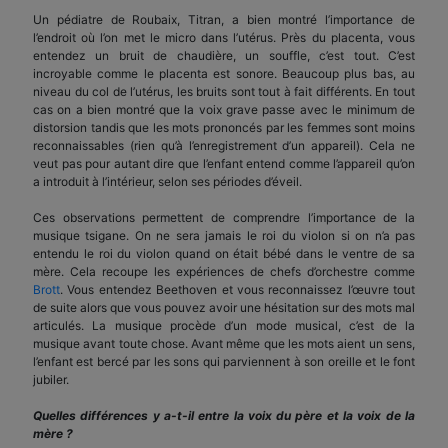
Un pédiatre de Roubaix, Titran, a bien montré l’importance de
l’endroit où l’on met le micro dans l’utérus. Près du placenta, vous
entendez un bruit de chaudière, un souffle, c’est tout. C’est
incroyable comme le placenta est sonore. Beaucoup plus bas, au
niveau du col de l’utérus, les bruits sont tout à fait différents. En tout
cas on a bien montré que la voix grave passe avec le minimum de
distorsion tandis que les mots prononcés par les femmes sont moins
reconnaissables (rien qu’à l’enregistrement d’un appareil). Cela ne
veut pas pour autant dire que l’enfant entend comme l’appareil qu’on
a introduit à l’intérieur, selon ses périodes d’éveil.
Ces observations permettent de comprendre l’importance de la
musique tsigane. On ne sera jamais le roi du violon si on n’a pas
entendu le roi du violon quand on était bébé dans le ventre de sa
mère. Cela recoupe les expériences de chefs d’orchestre comme
Brott
. Vous entendez Beethoven et vous reconnaissez l’œuvre tout
de suite alors que vous pouvez avoir une hésitation sur des mots mal
articulés. La musique procède d’un mode musical, c’est de la
musique avant toute chose. Avant même que les mots aient un sens,
l’enfant est bercé par les sons qui parviennent à son oreille et le font
jubiler.
Quelles différences y a-t-il entre la voix du père et la voix de la
mère ?