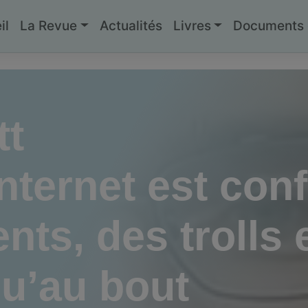
il
La Revue
Actualités
Livres
Documents g
tt
nternet est conf
nts, des trolls 
qu’au bout