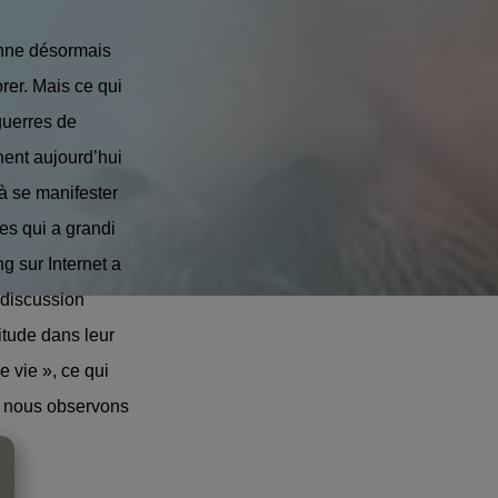
ienne désormais
er. Mais ce qui
guerres de
nent aujourd’hui
à se manifester
es qui a grandi
ng sur Internet a
 discussion
titude dans leur
e vie », ce qui
e nous observons