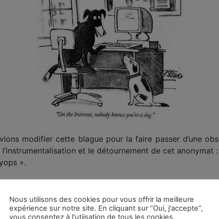
ions modifier cette blague pour la faire passer d’une obs
r l’instrumentalisation et le détournement de cet anonymat :
yops ».
ateforme de réseaux sociaux anciennement connue sous le 
til de localisation qui révèle le pays ou la région où se t
Nous utilisons des cookies pour vous offrir la meilleure
expérience sur notre site. En cliquant sur “Oui, j'accepte”,
de psyops ont été pris la main dans le sac.
vous consentez à l'utiisation de tous les cookies.