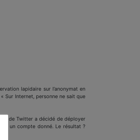
ervation lapidaire sur l’anonymat en
 « Sur Internet, personne ne sait que
nom de Twitter a décidé de déployer
rouve un compte donné. Le résultat ?