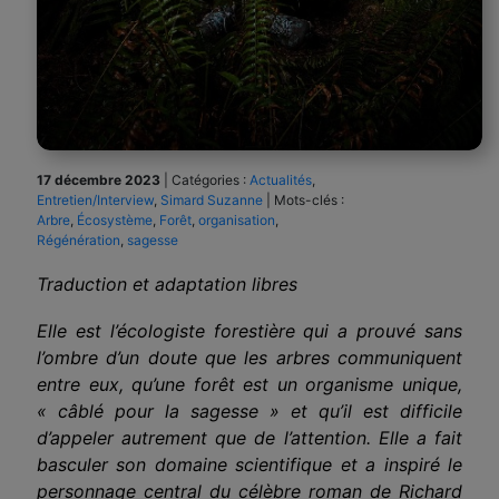
17 décembre 2023
|
Catégories :
Actualités
,
Entretien/Interview
,
Simard Suzanne
|
Mots-clés :
Arbre
,
Écosystème
,
Forêt
,
organisation
,
Régénération
,
sagesse
Traduction et adaptation libres
Elle est l’écologiste forestière qui a prouvé sans
l’ombre d’un doute que les arbres communiquent
entre eux, qu’une forêt est un organisme unique,
« câblé pour la sagesse » et qu’il est difficile
d’appeler autrement que de l’attention. Elle a fait
basculer son domaine scientifique et a inspiré le
personnage central du célèbre roman de Richard