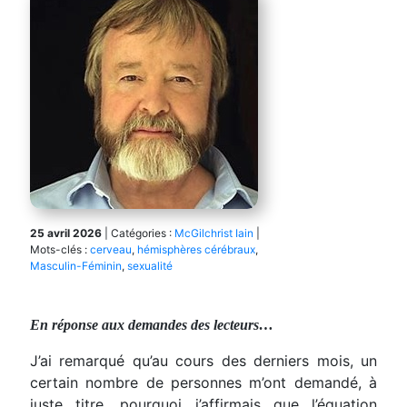
25 avril 2026
|
Catégories :
McGilchrist Iain
|
Mots-clés :
cerveau
,
hémisphères cérébraux
,
Masculin-Féminin
,
sexualité
En réponse aux demandes des lecteurs…
J’ai remarqué qu’au cours des derniers mois, un
certain nombre de personnes m’ont demandé, à
juste titre, pourquoi j’affirmais que l’équation