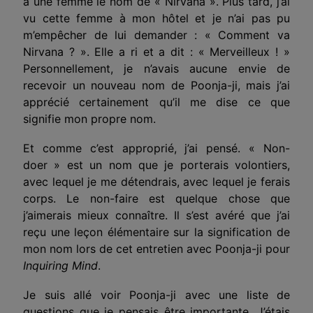
à une femme le nom de « Nirvana ». Plus tard, j’ai
vu cette femme à mon hôtel et je n’ai pas pu
m’empêcher de lui demander : « Comment va
Nirvana ? ». Elle a ri et a dit : « Merveilleux ! »
Personnellement, je n’avais aucune envie de
recevoir un nouveau nom de Poonja-ji, mais j’ai
apprécié certainement qu’il me dise ce que
signifie mon propre nom.
Et comme c’est approprié, j’ai pensé. « Non-
doer » est un nom que je porterais volontiers,
avec lequel je me détendrais, avec lequel je ferais
corps. Le non-faire est quelque chose que
j’aimerais mieux connaître. Il s’est avéré que j’ai
reçu une leçon élémentaire sur la signification de
mon nom lors de cet entretien avec Poonja-ji pour
Inquiring Mind
.
Je suis allé voir Poonja-ji avec une liste de
questions que je pensais être importante. J’étais