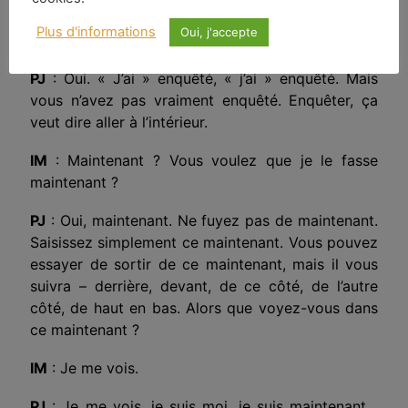
des vingt dernières années. J’ai cherché à savoir
Plus d'informations
Oui, j'accepte
« Qui suis-je ? ».
PJ
: Oui. « J’ai » enquêté, « j’ai » enquêté. Mais
vous n’avez pas vraiment enquêté. Enquêter, ça
veut dire aller à l’intérieur.
IM
: Maintenant ? Vous voulez que je le fasse
maintenant ?
PJ
: Oui, maintenant. Ne fuyez pas de maintenant.
Saisissez simplement ce maintenant. Vous pouvez
essayer de sortir de ce maintenant, mais il vous
suivra – derrière, devant, de ce côté, de l’autre
côté, de haut en bas. Alors que voyez-vous dans
ce maintenant ?
IM
: Je me vois.
PJ
: Je me vois, je suis moi, je suis maintenant…