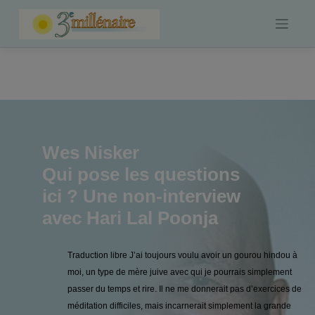
Skip
to
content
Wes Nisker
Qui pose les questions
ici ? Une non-interview
avec Hari Lal Poonja
Traduction libre J’ai toujours voulu avoir un gourou hindou à
moi, un type de mère juive avec qui je pourrais simplement
passer du temps et rire. Il ne me donnerait pas d’exercices de
méditation difficiles, mais incarnerait simplement la grande