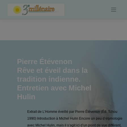
Skip
to
content
Pierre Étévenon
Rêve et éveil dans la
tradition indienne.
Entretien avec Michel
Hulin
Extrait de L’Homme éveillé par Pierre Étévenon (Éd. Tchou
1990) Introduction à Michel Hulin Encore un peu d’étymologie
avec Michel Hulin, mais il s’agit ici d’un point de vue différent,