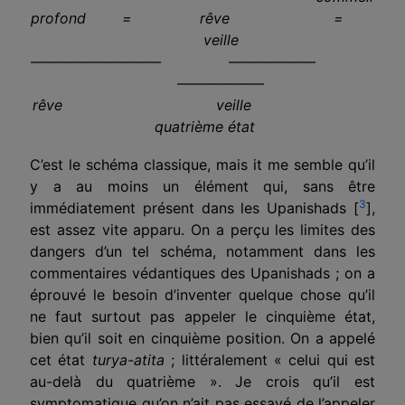
profond = rêve =
veille
————————— ——————
——————
rêve veille
quatrième état
C’est le schéma classique, mais it me semble qu’il
y a au moins un élément qui, sans être
3
immédiatement présent dans les Upanishads [
],
est assez vite apparu. On a perçu les limites des
dangers d’un tel schéma, notamment dans les
commentaires védantiques des Upanishads ; on a
éprouvé le besoin d’inventer quelque chose qu’il
ne faut surtout pas appeler le cinquième état,
bien qu’il soit en cinquième position. On a appelé
cet état
turya-atita
; littéralement « celui qui est
au-delà du quatrième ». Je crois qu’il est
symptomatique qu’on n’ait pas essayé de l’appeler