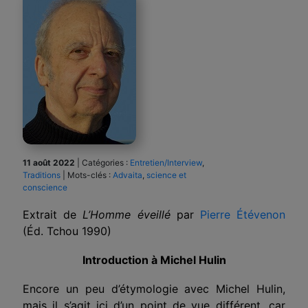
11 août 2022
|
Catégories :
Entretien/Interview
,
Traditions
|
Mots-clés :
Advaita
,
science et
conscience
Extrait de
L’Homme éveillé
par
Pierre Étévenon
(Éd. Tchou 1990)
Introduction à Michel Hulin
Encore un peu d’étymologie avec Michel Hulin,
mais il s’agit ici d’un point de vue différent, car