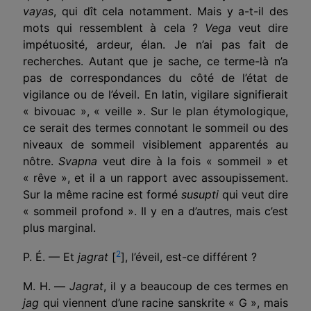
vayas
, qui dît cela notamment. Mais y a-t-il des
mots qui ressemblent à cela ?
Vega
veut dire
impétuosité, ardeur, élan. Je n’ai pas fait de
recherches. Autant que je sache, ce terme-là n’a
pas de correspondances du côté de l’état de
vigilance ou de l’éveil. En latin, vigilare signifierait
« bivouac », « veille ». Sur le plan étymologique,
ce serait des termes connotant le sommeil ou des
niveaux de sommeil visiblement apparentés au
nôtre.
Svapna
veut dire à la fois « sommeil » et
« rêve », et il a un rapport avec assoupissement.
Sur la même racine est formé
susupti
qui veut dire
« sommeil profond ». Il y en a d’autres, mais c’est
plus marginal.
2
P. É. — Et
jagrat
[
], l’éveil, est-ce différent ?
M. H. —
Jagrat
, il y a beaucoup de ces termes en
jag
qui viennent d’une racine sanskrite « G », mais