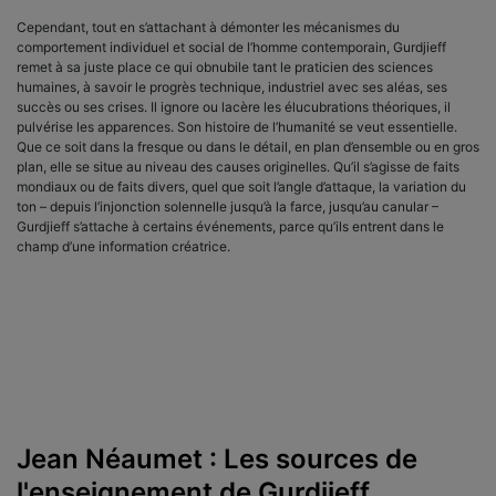
Cependant, tout en s’attachant à démonter les mécanismes du
comportement individuel et social de l’homme contemporain, Gurdjieff
remet à sa juste place ce qui obnubile tant le praticien des sciences
humaines, à savoir le progrès technique, industriel avec ses aléas, ses
succès ou ses crises. Il ignore ou lacère les élucubrations théoriques, il
pulvérise les apparences. Son histoire de l’humanité se veut essentielle.
Que ce soit dans la fresque ou dans le détail, en plan d’ensemble ou en gros
plan, elle se situe au niveau des causes originelles. Qu’il s’agisse de faits
mondiaux ou de faits divers, quel que soit l’angle d’attaque, la variation du
ton – depuis l’injonction solennelle jusqu’à la farce, jusqu’au canular –
Gurdjieff s’attache à certains événements, parce qu’ils entrent dans le
champ d’une information créatrice.
Jean Néaumet : Les sources de
l'enseignement de Gurdjieff