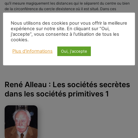
qu’il mesure magiquement les distances qui le séparent du centre ou bien
de la circonférence du cercle d’existence où il est situé. Dans ces
conditions, la hiérarchie primitive des forces a été conçue selon le
rayonnement de l’énergie vitale dont le plus haut degré correspond à la
Nous utilisons des cookies pour vous offrir la meilleure
puissance suprême : celle du Créateur.
expérience sur notre site. En cliquant sur “Oui,
j'accepte”, vous consentez à l'utiisation de tous les
cookies.
Plus d'informations
Oui, j'accepte
René Alleau : Les sociétés secrètes
dans les sociétés primitives 1