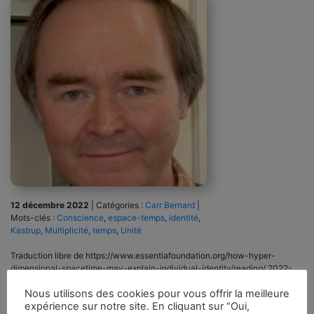
12 décembre 2022
|
Catégories :
Carr Bernard
|
Mots-clés :
Conscience
,
espace-temps
,
identité
,
Kastrup
,
Multiplicité
,
temps
,
Unité
Traduction libre de https://www.essentiafoundation.org/how-hyper-
dimensional-spacetime-may-explain-individual-identity/reading/ 2022-
06-06 Comment une seule conscience naturelle peut-elle sembler en être
Nous utilisons des cookies pour vous offrir la meilleure
plusieurs ? Le professeur Bernard Carr propose que les dimensions
expérience sur notre site. En cliquant sur “Oui,
multiples du temps, qui peuvent également être associées à la notion de