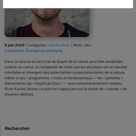
6 juin 2026
|
Catégories :
Kanies River
|
Mots-clés :
Complexité
,
Émergence
,
Idéalisme
Dans la mesure où l’activité de l’esprit de la nature peut être modélisée
comme un calcul, la complexité de notre univers physique est un résultat
inévitable et émergent des potentialités computationnelles de la nature,
même si ses « programmes » innés et fondamentaux — les « pensées »
élémentaires de « l’esprit de Dieu » — sont extraordinairement simples.
River Kanies illustre ce point en s’appuyant sur la notion de « ruliade » de
Stephen Wolfram.
Rechercher