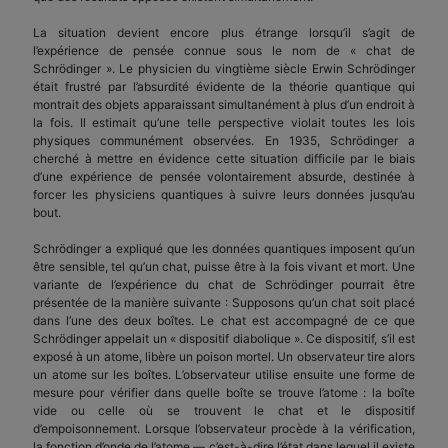
La situation devient encore plus étrange lorsqu’il s’agit de
l’expérience de pensée connue sous le nom de « chat de
Schrödinger ». Le physicien du vingtième siècle Erwin Schrödinger
était frustré par l’absurdité évidente de la théorie quantique qui
montrait des objets apparaissant simultanément à plus d’un endroit à
la fois. Il estimait qu’une telle perspective violait toutes les lois
physiques communément observées. En 1935, Schrödinger a
cherché à mettre en évidence cette situation difficile par le biais
d’une expérience de pensée volontairement absurde, destinée à
forcer les physiciens quantiques à suivre leurs données jusqu’au
bout.
Schrödinger a expliqué que les données quantiques imposent qu’un
être sensible, tel qu’un chat, puisse être à la fois vivant et mort. Une
variante de l’expérience du chat de Schrödinger pourrait être
présentée de la manière suivante : Supposons qu’un chat soit placé
dans l’une des deux boîtes. Le chat est accompagné de ce que
Schrödinger appelait un « dispositif diabolique ». Ce dispositif, s’il est
exposé à un atome, libère un poison mortel. Un observateur tire alors
un atome sur les boîtes. L’observateur utilise ensuite une forme de
mesure pour vérifier dans quelle boîte se trouve l’atome : la boîte
vide ou celle où se trouvent le chat et le dispositif
d’empoisonnement. Lorsque l’observateur procède à la vérification,
la fonction d’onde de l’atome — c’est-à-dire l’état dans lequel il existe