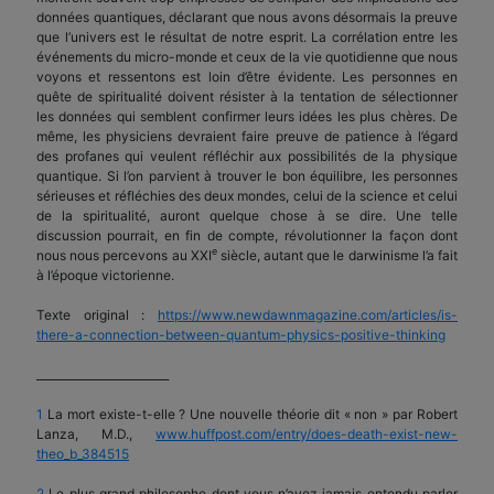
données quantiques, déclarant que nous avons désormais la preuve
que l’univers est le résultat de notre esprit. La corrélation entre les
événements du micro-monde et ceux de la vie quotidienne que nous
voyons et ressentons est loin d’être évidente. Les personnes en
quête de spiritualité doivent résister à la tentation de sélectionner
les données qui semblent confirmer leurs idées les plus chères. De
même, les physiciens devraient faire preuve de patience à l’égard
des profanes qui veulent réfléchir aux possibilités de la physique
quantique. Si l’on parvient à trouver le bon équilibre, les personnes
sérieuses et réfléchies des deux mondes, celui de la science et celui
de la spiritualité, auront quelque chose à se dire. Une telle
discussion pourrait, en fin de compte, révolutionner la façon dont
e
nous nous percevons au XXI
siècle, autant que le darwinisme l’a fait
à l’époque victorienne.
Texte original :
https://www.newdawnmagazine.com/articles/is-
there-a-connection-between-quantum-physics-positive-thinking
________________________
1
La mort existe-t-elle ? Une nouvelle théorie dit « non » par Robert
Lanza, M.D.,
www.huffpost.com/entry/does-death-exist-new-
theo_b_384515
2
Le plus grand philosophe dont vous n’avez jamais entendu parler