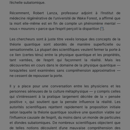
l’échelle subatomique.
Récemment, Robert Lanza, professeur adjoint à l’Institut de
médecine régénérative de l’université de Wake Forest, a affirmé que
la mort elle-même est en fin de compte un phénomène mental —
1
nous « mourons » parce que l’esprit perçoit la disparition [
].
Les chercheurs sont à juste titre vexés lorsque des concepts de la
théorie quantique sont abordés de manière superficielle ou
sensationnelle. La plupart des scientifiques veulent fermer la porte à
ce lien (certes ténu) entre la physique quantique et les propriétés,
tant vantées, de l’esprit qui façonnent la réalité. Mais les
découvertes en cours dans le domaine de la physique quantique —
lorsqu’elles sont examinées sans compréhension approximative —
ne cessent de repousser la porte.
Il y a place pour une conversation entre les physiciens et les
personnes sérieuses de la culture métaphysique — y compris celles
qui s’intéressent à la pratique largement décriée de la « pensée
positive », qui soutient que la pensée influence la réalité. Les
autorités scientifiques rejettent rapidement la proposition initiale
selon laquelle la théorie quantique soulève une question viable sur
l’influence causale de l’esprit, du moins dans un monde de particules
et d’ondes subatomiques. De nombreux scientifiques objectent que
de telles notions découlent d’une mauvaise compréhension des