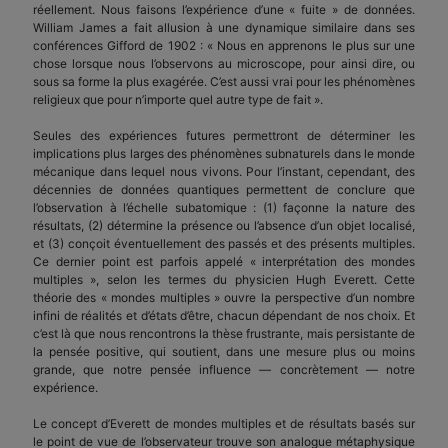
réellement. Nous faisons l’expérience d’une « fuite » de données.
William James a fait allusion à une dynamique similaire dans ses
conférences Gifford de 1902 : « Nous en apprenons le plus sur une
chose lorsque nous l’observons au microscope, pour ainsi dire, ou
sous sa forme la plus exagérée. C’est aussi vrai pour les phénomènes
religieux que pour n’importe quel autre type de fait ».
Seules des expériences futures permettront de déterminer les
implications plus larges des phénomènes subnaturels dans le monde
mécanique dans lequel nous vivons. Pour l’instant, cependant, des
décennies de données quantiques permettent de conclure que
l’observation à l’échelle subatomique : (1) façonne la nature des
résultats, (2) détermine la présence ou l’absence d’un objet localisé,
et (3) conçoit éventuellement des passés et des présents multiples.
Ce dernier point est parfois appelé « interprétation des mondes
multiples », selon les termes du physicien Hugh Everett. Cette
théorie des « mondes multiples » ouvre la perspective d’un nombre
infini de réalités et d’états d’être, chacun dépendant de nos choix. Et
c’est là que nous rencontrons la thèse frustrante, mais persistante de
la pensée positive, qui soutient, dans une mesure plus ou moins
grande, que notre pensée influence — concrètement — notre
expérience.
Le concept d’Everett de mondes multiples et de résultats basés sur
le point de vue de l’observateur trouve son analogue métaphysique