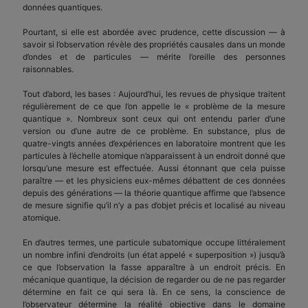
données quantiques.
Pourtant, si elle est abordée avec prudence, cette discussion — à
savoir si l’observation révèle des propriétés causales dans un monde
d’ondes et de particules — mérite l’oreille des personnes
raisonnables.
Tout d’abord, les bases : Aujourd’hui, les revues de physique traitent
régulièrement de ce que l’on appelle le « problème de la mesure
quantique ». Nombreux sont ceux qui ont entendu parler d’une
version ou d’une autre de ce problème. En substance, plus de
quatre-vingts années d’expériences en laboratoire montrent que les
particules à l’échelle atomique n’apparaissent à un endroit donné que
lorsqu’une mesure est effectuée. Aussi étonnant que cela puisse
paraître — et les physiciens eux-mêmes débattent de ces données
depuis des générations — la théorie quantique affirme que l’absence
de mesure signifie qu’il n’y a pas d’objet précis et localisé au niveau
atomique.
En d’autres termes, une particule subatomique occupe littéralement
un nombre infini d’endroits (un état appelé « superposition ») jusqu’à
ce que l’observation la fasse apparaître à un endroit précis. En
mécanique quantique, la décision de regarder ou de ne pas regarder
détermine en fait ce qui sera là. En ce sens, la conscience de
l’observateur détermine la réalité objective dans le domaine