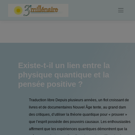
Skip
to
content
Existe-t-il un lien entre la
physique quantique et la
pensée positive ?
Traduction libre Depuis plusieurs années, un flot croissant de
livres et de documentaires Nouvel Âge tente, au grand dam
des critiques, d’utiliser la théorie quantique pour « prouver »
que l’esprit possède des pouvoirs causaux. Les enthousiastes
affirment que les expériences quantiques démontrent que la