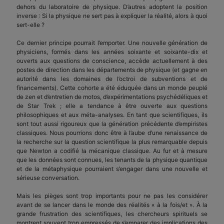
dehors du laboratoire de physique. D’autres adoptent la position
inverse : Si la physique ne sert pas à expliquer la réalité, alors à quoi
sert-elle ?
Ce dernier principe pourrait l’emporter. Une nouvelle génération de
physiciens, formés dans les années soixante et soixante-dix et
ouverts aux questions de conscience, accède actuellement à des
postes de direction dans les départements de physique (et gagne en
autorité dans les domaines de l’octroi de subventions et de
financements). Cette cohorte a été éduquée dans un monde peuplé
de zen et d’entretien de motos, d’expérimentations psychédéliques et
de Star Trek ; elle a tendance à être ouverte aux questions
philosophiques et aux méta-analyses. En tant que scientifiques, ils
sont tout aussi rigoureux que la génération précédente d’empiristes
classiques. Nous pourrions donc être à l’aube d’une renaissance de
la recherche sur la question scientifique la plus remarquable depuis
que Newton a codifié la mécanique classique. Au fur et à mesure
que les données sont connues, les tenants de la physique quantique
et de la métaphysique pourraient s’engager dans une nouvelle et
sérieuse conversation.
Mais les pièges sont trop importants pour ne pas les considérer
avant de se lancer dans le monde des réalités « à la fois/et ». À la
grande frustration des scientifiques, les chercheurs spirituels se
montrent souvent trop empressés de s’emparer des implications des