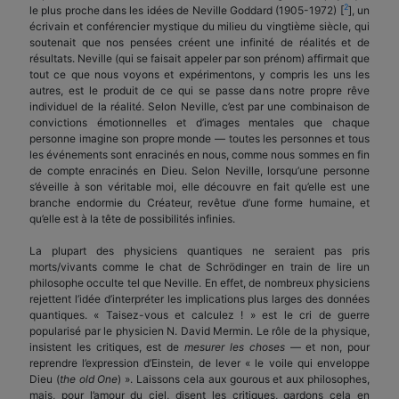
2
le plus proche dans les idées de Neville Goddard (1905-1972) [
], un
écrivain et conférencier mystique du milieu du vingtième siècle, qui
soutenait que nos pensées créent une infinité de réalités et de
résultats. Neville (qui se faisait appeler par son prénom) affirmait que
tout ce que nous voyons et expérimentons, y compris les uns les
autres, est le produit de ce qui se passe dans notre propre rêve
individuel de la réalité. Selon Neville, c’est par une combinaison de
convictions émotionnelles et d’images mentales que chaque
personne imagine son propre monde — toutes les personnes et tous
les événements sont enracinés en nous, comme nous sommes en fin
de compte enracinés en Dieu. Selon Neville, lorsqu’une personne
s’éveille à son véritable moi, elle découvre en fait qu’elle est une
branche endormie du Créateur, revêtue d’une forme humaine, et
qu’elle est à la tête de possibilités infinies.
La plupart des physiciens quantiques ne seraient pas pris
morts/vivants comme le chat de Schrödinger en train de lire un
philosophe occulte tel que Neville. En effet, de nombreux physiciens
rejettent l’idée d’interpréter les implications plus larges des données
quantiques. « Taisez-vous et calculez ! » est le cri de guerre
popularisé par le physicien N. David Mermin. Le rôle de la physique,
insistent les critiques, est de
mesurer les choses
— et non, pour
reprendre l’expression d’Einstein, de lever « le voile qui enveloppe
Dieu (
the old One
) ». Laissons cela aux gourous et aux philosophes,
mais, pour l’amour du ciel, disent les critiques, gardons cela en