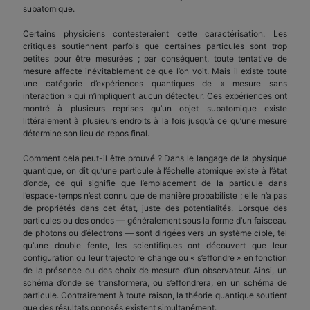
subatomique.
Certains physiciens contesteraient cette caractérisation. Les
critiques soutiennent parfois que certaines particules sont trop
petites pour être mesurées ; par conséquent, toute tentative de
mesure affecte inévitablement ce que l’on voit. Mais il existe toute
une catégorie d’expériences quantiques de « mesure sans
interaction » qui n’impliquent aucun détecteur. Ces expériences ont
montré à plusieurs reprises qu’un objet subatomique existe
littéralement à plusieurs endroits à la fois jusqu’à ce qu’une mesure
détermine son lieu de repos final.
Comment cela peut-il être prouvé ? Dans le langage de la physique
quantique, on dit qu’une particule à l’échelle atomique existe à l’état
d’onde, ce qui signifie que l’emplacement de la particule dans
l’espace-temps n’est connu que de manière probabiliste ; elle n’a pas
de propriétés dans cet état, juste des potentialités. Lorsque des
particules ou des ondes — généralement sous la forme d’un faisceau
de photons ou d’électrons — sont dirigées vers un système cible, tel
qu’une double fente, les scientifiques ont découvert que leur
configuration ou leur trajectoire change ou « s’effondre » en fonction
de la présence ou des choix de mesure d’un observateur. Ainsi, un
schéma d’onde se transformera, ou s’effondrera, en un schéma de
particule. Contrairement à toute raison, la théorie quantique soutient
que des résultats opposés existent simultanément.