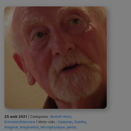
25 août 2021
|
Catégories :
Bortoft Henri
,
Entretien/Interview
|
Mots-clés :
Gadamer
,
Goethe
,
Imaginal
,
Imagination
,
Microphysique
,
partie
,