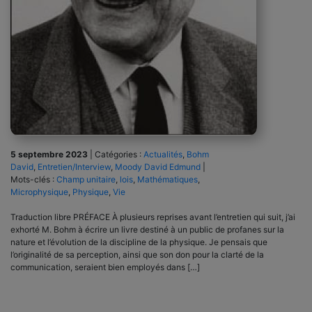
5 septembre 2023
|
Catégories :
Actualités
,
Bohm
David
,
Entretien/Interview
,
Moody David Edmund
|
Mots-clés :
Champ unitaire
,
lois
,
Mathématiques
,
Microphysique
,
Physique
,
Vie
Traduction libre PRÉFACE À plusieurs reprises avant l’entretien qui suit, j’ai
exhorté M. Bohm à écrire un livre destiné à un public de profanes sur la
nature et l’évolution de la discipline de la physique. Je pensais que
l’originalité de sa perception, ainsi que son don pour la clarté de la
communication, seraient bien employés dans […]