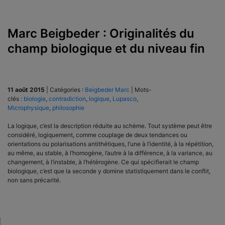
Marc Beigbeder : Originalités du
champ biologique et du niveau fin
11 août 2015
|
Catégories :
Beigbeder Marc
|
Mots-
clés :
biologie
,
contradiction
,
logique
,
Lupasco
,
Microphysique
,
philosophie
La logique, c’est la description réduite au schème. Tout système peut être
considéré, logiquement, comme couplage de deux tendances ou
orientations ou po­larisations antithétiques, l’une à l’identi­té, à la répétition,
au même, au stable, à l’homogène, l’autre à la différence, à la va­riance, au
changement, à l’instable, à l’hétérogène. Ce qui spécifierait le champ
biologique, c’est que la seconde y domine statistiquement dans le conflit,
non sans précarité.