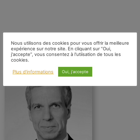
Christoph Schiller : Des points aux
Nous utilisons des cookies pour vous offrir la meilleure
brins fluctuants : faire progresser la
expérience sur notre site. En cliquant sur “Oui,
j'accepte”, vous consentez à l'utiisation de tous les
physique théorique
cookies.
Plus d'informations
Oui, j'accepte