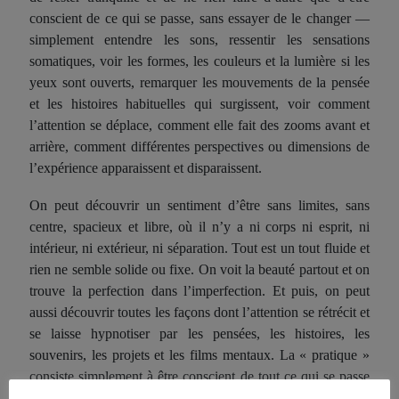
conscient de ce qui se passe, sans essayer de le changer —
simplement entendre
l
es sons, ressentir
l
es sensations
somatiques, voir
l
es formes,
l
es couleurs et la lumière si les
yeux sont ouverts, remarquer les mouvements de la pensée
et les histoires habituelles qui surgissent, voir comment
l’attention se déplace, comment elle fait des zooms avant et
arrière, comment différentes perspectives ou dimensions de
l’expérience apparaissent et disparaissent.
On peut
découvrir
un sentiment d’être sans limites, sans
centre, spacieux et libre, où il n’y a ni corps ni esprit, ni
intérieur, ni extérieur, ni séparation. Tout est un tout fluide et
rien ne semble solide ou fixe. On voit la beauté partout et on
trouve la perfection dans l’imperfection. Et puis, on peut
aussi découvrir toutes les façons dont l’attention se rétrécit et
se laisse hypnotiser par les pensées, les histoires, les
souvenirs, les p
rojets
et les films mentaux. La « pratique »
consiste simplement à être conscient de tout ce qui se passe
et de toutes les différentes façons dont cette réalité vivante