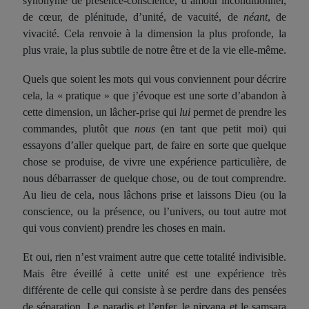
synonyme de présence-conscience, d’amour inconditionnel,
de cœur, de plénitude, d’unité, de v
acuité
, de
néant
, d
e
vi
vaci
té.
Cela
renvoie à la dimension la plus profonde, la
plus vraie, la plus subtile de notre être et de la vie elle-même.
Quels que soient les mots qui vous conviennent pour décrire
cela, la « pratique » que j’évoque est une sorte d’abandon à
cette dimension, un lâcher-prise qui
lui
permet de prendre les
c
ommandes
, plutôt que
nous
(
en tant que
petit moi) qui
essayons d’aller quelque part, de faire en sorte que quelque
chose se produise, de vivre une expérience particulière, de
nous débarrasser de quelque chose, ou de tout comprendre.
Au lieu de cela, nous lâchons prise et laissons Dieu (ou la
conscience, ou la présence, ou l’univers, ou tout autre mot
qui vous convient) prendre les choses en main.
Et oui, rien n’est vraiment autre que cette totalité indivisible.
Mais être éveillé à cette
uni
té est une expérience très
différente de celle qui consiste à se perdre dans des pensées
de séparation. Le paradis et l’enfer, le nirvana et le samsara