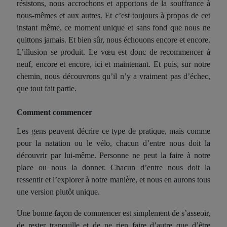
résistons, nous a
ccro
chons et apportons de la souffrance à
nous-mêmes et aux autres. Et
c’est
toujours
à propos
de
cet
instant
même
, ce moment unique et sans fond
que
nous ne
quitt
ons jamais. Et bien sûr, nous échouons encore et encore.
L’illusion se produit. Le vœu est donc de recommencer
à
neuf
, encore et encore, ici et maintenant. E
t puis, sur notre
chemin
, nous découvrons qu’il n’y a
vraiment
pas d’échec,
que tout
fait partie
.
Comment commencer
Les gens peuvent décrire ce type de pratique, mais comme
pour
la natation ou le vélo, chacun d’entre nous doit la
découvrir par lui-même. Personne ne peut l
a faire à notre
place ou nous la
donner. Chacun d’entre nous doit
l
a
ressentir et l’explorer à notre manière
, et nous en aurons tous
une version
plutôt
unique.
Une bonne façon de commencer est
simplement de
s’asseoir,
de rester tranquille et de ne rien faire d’autre que d’être