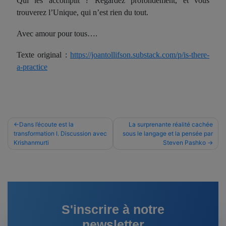
Qui les
accompli
t ? Regardez
profondément
, et vous
trouverez l’Unique,
qui n’est
rien du tout.
A
vec a
mour
pour
tous….
Texte original :
https://joantollifson.substack.com/p/is-there-
a-practice
Navigation
Dans l’écoute est la
La surprenante réalité cachée
transformation I. Discussion avec
sous le langage et la pensée par
de
Krishanmurti
Steven Pashko
l’article
S'inscrire à notre
newsletter