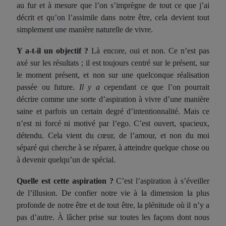
au fur et à mesure que l’on s’imprègne de tout ce que j’ai
décrit et qu’on l’a
ssimile
dans notre être, cela devient tout
simplement une manière naturelle de vivre.
Y a-t-il un objectif ?
Là encore, oui et non.
Ce
n’est pas
axé sur les résultats ; il est toujours centré sur le présent, sur
le moment présent, et non sur une quelconque réalisation
passée ou future.
Il y a
cependant ce que l’on pourrait
décrire comme une sorte d’aspiration à vivre d’une manière
saine et
parfois un
certain degré d’intentionnalité. Mais ce
n’est
ni
forcé
ni
motivé par l’ego.
C’
est ouvert, spacieu
x
,
détendu.
Cela
vient du cœur, de l’amour, et non du moi
séparé qui
cherche à
se réparer,
à
atteindre quelque chose ou
à
devenir quelqu’un de spécial.
Quelle est cette aspiration ?
C’est l’aspiration à s’éveiller
de l’illusion. De confier notre vie à la dimension la plus
profonde de notre être et de tout être, la
plénitude où
il n’y a
pas
d’
autre.
À l
âcher prise sur toutes les façons dont nous