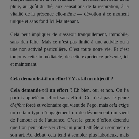
pluie, au goût du thé, aux sensations de la respiration, à la
vit
alit
é de la présence elle-même — dévotion à ce moment
unique et sans fond Ici-Maintenant.
Cela peut impliquer de s’asseoir tranquillement, immobile,
sans
rien faire. Mais
ce
n’
est pas
limit
é
à une activité ou à
une non-activité particulière. C’est toute notre vie. Et
c’est
toujours cette immédiateté, de cette expérience présente, ici
et maintenant.
Cela demande-t-il un effort
? Y a-t-il un
objectif
?
Cela demande-t-il
un
effort ?
Eh bien, o
ui et non. On
l’
a
parfois
ap
p
e
lé
un
effort sans effort. Ce n’est pas le genre
d’
effort
forcé et volontaire qui vient de l’ego, mais
cela
exig
e
un certain type d’engagement ou de dévouement qui vient
de l’amour et de l’attirance. C’est le genre d’effort détendu
que l’on peut observer chez un grand athlète au sommet de
son art. Au début, cela tend à sembler plus laborieux, mais