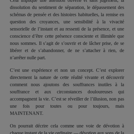
Cela
implique une attention ouverte et sans jugement, la
dissolution du sentiment de séparation, le dépassement des
schémas de pensée et des histoires habituelles, la remise en
question des croyances,
une sensibilité à
la vivacité
sensorielle de l’instant et au ressenti de
la
présence, et
une
conscie
nce
d’être
cette présence
conscien
te et illimitée que
nous sommes. Il s’agit de s’ouvrir et de lâcher prise, de se
libérer et de s’abandonner, de ne s’a
tta
cher à rien, de
n’a
rrêter
nulle part.
C’est
une
expéri
enc
e et non
un
concept.
C’est
explorer
directement la nature de cette réalité vivante et découvrir
comment nous ajoutons des souffrances inutiles à la
souffrance
et aux circonstances douloureuses qui
accompagnent la vie.
C’est
se réveiller de l’illusion, non pas
une fois pour toutes ou pour toujours, mais
MAINTENANT.
On pourrait décrire
cela
comme un
e voie
de dévotion à
chaque instant de la vie ordinaire — dévotion aux
son
s de la