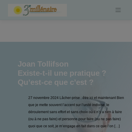
Skip
to
content
Joan Tollifson
Existe-t-il une pratique ?
Qu’est-ce que c’est ?
27 novembre 2024 Lâcher-prise : être ici et maintenant Bien
que je mette souvent l’accent sur l’unité indivise, le
déroulement sans effort et sans choix où il n’y a rien à faire
(ou à ne pas faire) et personne pour faire (ou ne pas faire)
quoi que ce soit, je m’engage en fait dans ce que l’on […]