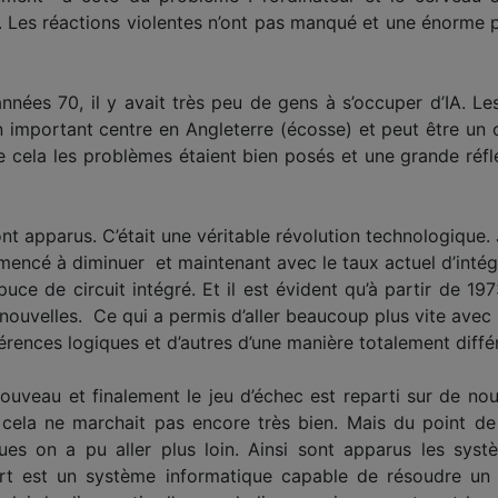
 Les réactions violentes n’ont pas manqué et une énorme 
ux années 70, il y avait très peu de gens à s’occuper d’IA. L
i un important centre en Angleterre (écosse) et peut être un
 de cela les problèmes étaient bien posés et une grande réf
ont apparus. C’était une véritable révolution technologique. 
mmencé à diminuer et maintenant avec le taux actuel d’intégr
ce de circuit intégré. Et il est évident qu’à partir de 1
ouvelles. Ce qui a permis d’aller beaucoup plus vite avec la
férences logiques et d’autres d’une manière totalement diffé
ouveau et finalement le jeu d’échec est reparti sur de nou
s cela ne marchait pas encore très bien. Mais du point 
ues on a pu aller plus loin. Ainsi sont apparus les syst
rt est un système informatique capable de résoudre un p