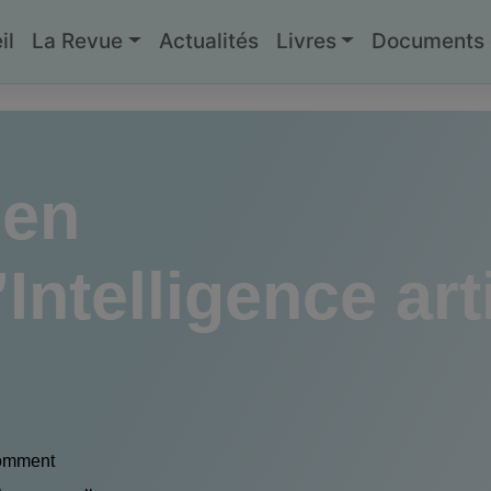
il
La Revue
Actualités
Livres
Documents g
den
Intelligence artif
Comment