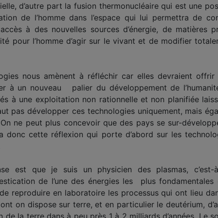
ficielle, d’autre part la fusion thermonucléaire qui est une p
allation de l’homme dans l’espace qui lui permettra de 
r accès à des nouvelles sources d’énergie, de matières 
lité pour l’homme d’agir sur le vivant et de modifier total
ologies nous amènent à réfléchir car elles devraient off
er à un nouveau palier du développement de l’humanité. 
 à une exploitation non rationnelle et non planifiée lais
ne faut pas développer ces technologies uniquement, mais éga
On ne peut plus concevoir que des pays se sur-développe
a donc cette réflexion qui porte d’abord sur les technolo
.
e est que je suis un physicien des plasmas, c’est-à
tication de l’une des énergies les plus fondamentales de
e reproduire en laboratoire les processus qui ont lieu dans
nt on dispose sur terre, et en particulier le deutérium, d’
n de la terre dans à peu près 1 à 2 milliards d’années. Le 