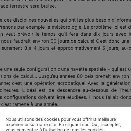
ace terrestre sera brulée.
 ces disciplines nouvelles qui ont les plus besoin d’informa
 Prenons par exemple la météorologie. Le problème ici est de
on veut prévoir le temps qu’il fera dans dix jours avec
 nous faudrait environ 30 jours de calculs! C’est donc une 
e surement 3 à 4 jours et approximativement 5 jours, au-de
 une seule configuration d’une navette spatiale – qui est u
rations de calcul… Jusqu’au années 80 cela prenait environ 3
nne; c’est une opération acrobatique! Avec la génératio
’heures. L’idéal est de descendre au-dessous de l’heur
configurations doivent être étudiées. Il nous fallait donc
 c’est ramené à une année.
exemples. Aujourd’hui en 1987 un ordinateur des plus pe
Nous utilisons des cookies pour vous offrir la meilleure
expérience sur notre site. En cliquant sur “Oui, j'accepte”,
ne seconde autant de calculs que 250 mathématiciens dur
vous consentez à l'utiisation de tous les cookies.