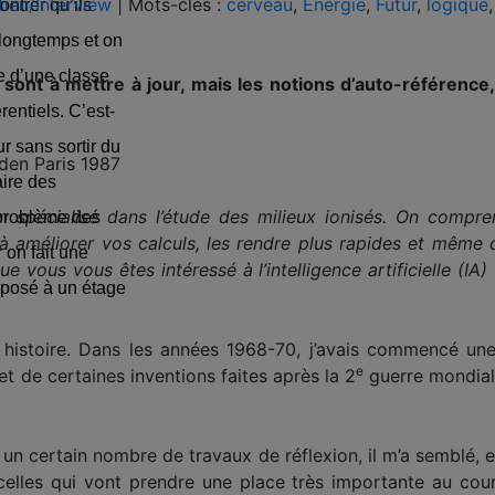
tien/Interview
|
Mots-clés :
cerveau
,
Energie
,
Futur
,
logique
,
ntrer qu’ils
 longtemps et on
ie d’une classe
 sont à mettre à jour, mais les notions d’auto-référence,
rentiels. C’est-
ur sans sortir du
lden Paris 1987
aire des
n spécialisé dans l’étude des milieux ionisés. On compr
problème des
 à améliorer vos calculs, les rendre plus rapides et même d
on fait une
ue vous vous êtes intéressé à l’intelligence artificielle (IA
nsposé à un étage
histoire. Dans les années 1968-70, j’avais commencé une
e
t de certaines inventions faites après la 2
guerre mondiale
n certain nombre de travaux de réflexion, il m’a semblé, en
e celles qui vont prendre une place très importante au cou