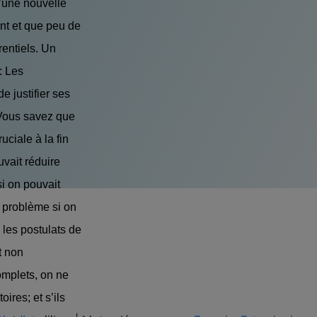
d’une nouvelle
nt et que peu de
entiels. Un
: Les
e justifier ses
 Vous savez que
ciale à la fin
uvait réduire
si on pouvait
e problème si on
e les postulats de
t non
omplets, on ne
ires; et s’ils