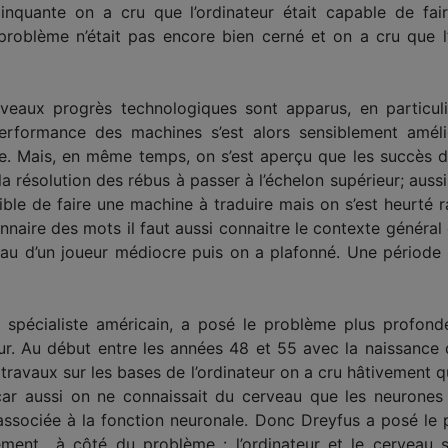
inquante on a cru que l’ordinateur était capable de fai
e problème n’était pas encore bien cerné et on a cru que l’
eaux progrès technologiques sont apparus, en particulier
performance des machines s’est alors sensiblement amél
e. Mais, en même temps, on s’est aperçu que les succès 
 la résolution des rébus à passer à l’échelon supérieur; aus
sible de faire une machine à traduire mais on s’est heurté 
ionnaire des mots il faut aussi connaitre le contexte général
eau d’un joueur médiocre puis on a plafonné. Une période
spécialiste américain, a posé le problème plus profond
. Au début entre les années 48 et 55 avec la naissance d
travaux sur les bases de l’ordinateur on a cru hâtivement 
car aussi on ne connaissait du cerveau que les neurones 
 associée à la fonction neuronale. Donc Dreyfus a posé le
ètement à côté du problème : l’ordinateur et le cerveau 