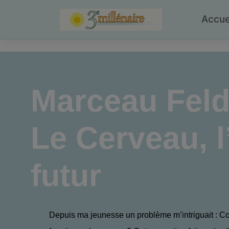
Skip
to
Accue
content
Marceau Fel
Le Cerveau, l’
futur
Depuis ma jeunesse un problème m’intriguait : 