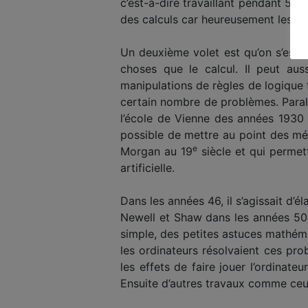
c’est-à-dire travaillant pendant 50
des calculs car heureusement les m
Un deuxième volet est qu’on s’est a
choses que le calcul. Il peut au
manipulations de règles de logique f
certain nombre de problèmes. Parall
l’école de Vienne des années 1930 e
possible de mettre au point des mé
e
Morgan au 19
siècle et qui permettr
artificielle.
Dans les années 46, il s’agissait d
Newell et Shaw dans les années 50 
simple, des petites astuces mathéma
les ordinateurs résolvaient ces pr
les effets de faire jouer l’ordinate
Ensuite d’autres travaux comme ceu