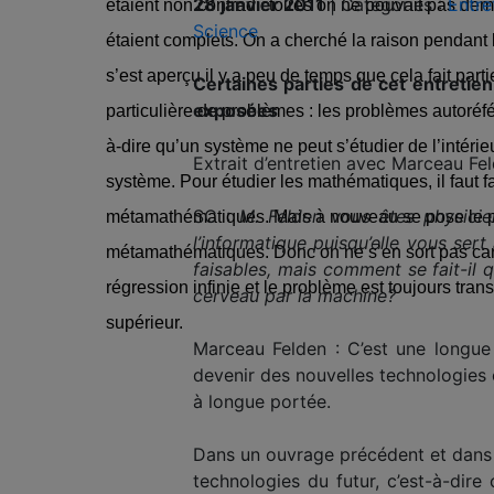
28 janvier 2011
|
Catégories :
Entre
étaient non contradictoires on ne pouvait pas démo
Science
étaient complets. On a cherché la raison pendant
s’est aperçu il y a peu de temps que cela fait part
Certaines parties de cet entretien
exposées
particulière de problèmes : les problèmes autoréfé
à-dire qu’un système ne peut s’étudier de l’intérie
Extrait d’entretien avec Marceau Fe
système. Pour étudier les mathématiques, il faut f
SC :
M. Felden vous êtes physicie
métamathématiques. Mais à nouveau se pose le 
l’informatique puisqu’elle vous sert
métamathématiques. Donc on ne s’en sort pas car 
faisables, mais comment se fait-il q
régression infinie et le problème est toujours tra
cerveau par la machine?
supérieur.
Marceau Felden : C’est une longue 
devenir des nouvelles technologies e
à longue portée.
Dans un ouvrage précédent et dans u
technologies du futur, c’est-à-dir