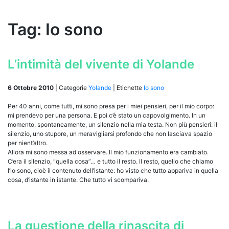
Tag:
Io sono
L’intimità del vivente di Yolande
6 Ottobre 2010
|
Categorie
Yolande
|
Etichette
Io sono
Per 40 anni, come tutti, mi sono presa per i miei pensieri, per il mio corpo:
mi prendevo per una persona. E poi c’è stato un capovolgimento. In un
momento, spontaneamente, un silenzio nella mia testa. Non più pensieri: il
silenzio, uno stupore, un meravigliarsi profondo che non lasciava spazio
per nient’altro.
Allora mi sono messa ad osservare. Il mio funzionamento era cambiato.
C’era il silenzio, “quella cosa”… e tutto il resto. Il resto, quello che chiamo
l’io sono, cioè il contenuto dell’istante: ho visto che tutto appariva in quella
cosa, d’istante in istante. Che tutto vi scompariva.
La questione della rinascita di