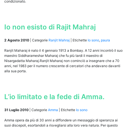
condizionato.
Io non esisto di Rajit Mahraj
2 Agosto 2010
|
Categorie
Ranjit Mahraj
|
Etichette
Io sono
,
paura
Ranjit Maharaj è nato il 4 gennaio 1913 a Bombay. A 12 anni incontrò il suo
maestro Siddharameshar Maharaj che fu più tardi il maestro di
Nisargadatta Maharaj.Ranjit Maharaj non cominciò a insegnare che a 70
anni, nel 1983 per il numero crescente di cercatori cha andavano davanti
alla sua porta.
L’io limitato e la fede di Amma.
31 Luglio 2010
|
Categorie
Amma
|
Etichette
Io sono
Amma opera da più di 30 anni a diffondere un messaggio di speranza ai
suoi discepoli, esortandoli a risvegliarsi alla loro vera natura. Per questo