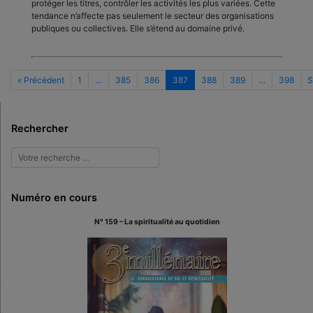
protéger les titres, contrôler les activités les plus variées. Cette
tendance n’affecte pas seulement le secteur des orga­nisations
publiques ou collectives. Elle s’étend au domaine privé.
« Précédent
1
…
385
386
387
388
389
…
398
S
Rechercher
Numéro en cours
N° 159 – La spiritualité au quotidien