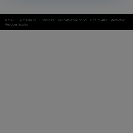
© 2026 -
3e millénaire - Spiritualité - Connaissance de soi - Non-dualité - Méditation
-
Mentions légales