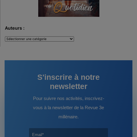
Auteurs :
Auteurs
:
S'inscrire à notre
newsletter
Pour suivre nos activités, inscrivez-
vous à la newsletter de la Revue 3e
millénaire.