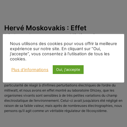
Hervé Moskovakis : Effet
Lichtenberg, erreur Kirlian ?
Nous utilisons des cookies pour vous offrir la meilleure
expérience sur notre site. En cliquant sur “Oui,
j'accepte”, vous consentez à l'utiisation de tous les
cookies.
31 décembre 2015
|
Catégories :
Parapsychologie /
Phénomènes
|
Mots-clés :
Aura
,
Science &
Plus d'informations
Oui, j'accepte
Conscience
Nous savons, selon les travaux du Dr Voll, que le corps humain a la
particularité de réagir à d’infimes perturbations électriques de l’ordre du
milliwatt, et nous avons en effet montré au laboratoire Ghizey, que les
organismes vivants sont sensibles à de très petites variations du champ
électrostatique de l’environnement. Celui-ci avait jusqu’alors été négligé en
raison de sa faible valeur, mais après de nombreuses électrographies, nous
pensons qu’il agit comme un véri­table régulateur de l’écosystème.