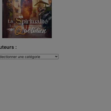
uteurs :
teurs