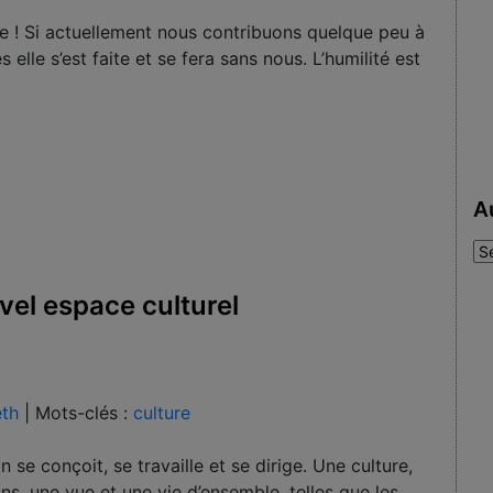
 ! Si actuellement nous contribuons quelque peu à
s elle s’est faite et se fera sans nous. L’humilité est
A
Au
:
vel espace culturel
eth
|
Mots-clés :
culture
n se conçoit, se travaille et se dirige. Une culture,
ns, une vue et une vie d’ensemble, telles que les