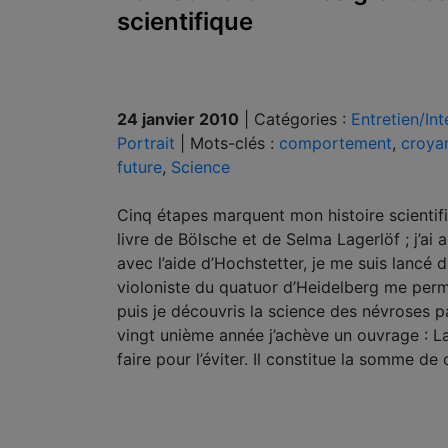
scientifique
24 janvier 2010
|
Catégories :
Entretien/In
Portrait
|
Mots-clés :
comportement
,
croya
future
,
Science
Cinq étapes marquent mon histoire scientifiq
livre de Bölsche et de Selma Lagerlöf ; j’
avec l’aide d’Hochstetter, je me suis lancé d
violoniste du quatuor d’Heidelberg me perme
puis je découvris la science des névroses pa
vingt unième année j’achève un ouvrage : La
faire pour l’éviter. Il constitue la somme de