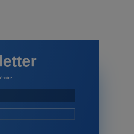
letter
énaire.