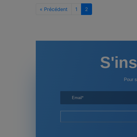
« Précédent
1
2
S'ins
Pour s