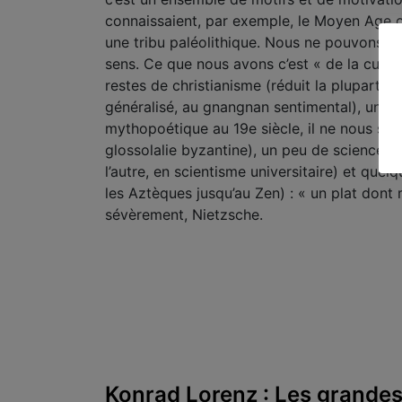
connaissaient, par exemple, le Moyen Age o
une tribu paléolithique. Nous ne pouvons gu
sens. Ce que nous avons c’est « de la cultur
restes de christianisme (réduit la plupart d
généralisé, au gnangnan sentimental), une 
mythopoétique au 19e siècle, il ne nous ser
glossolalie byzantine), un peu de science (t
l’autre, en scientisme universitaire) et que
les Aztèques jusqu’au Zen) : « un plat dont
sévèrement, Nietzsche.
Konrad Lorenz : Les grandes