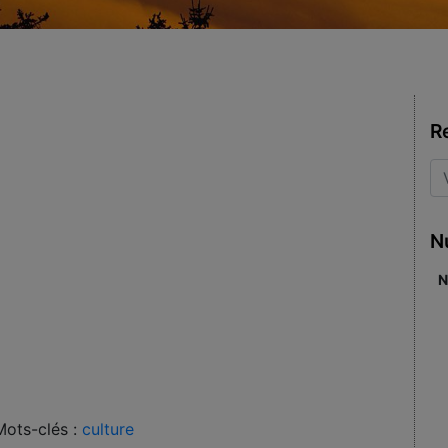
R
N
N
Mots-clés :
culture