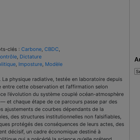
ts-clés :
Carbone
,
CBDC
,
ontrôle
,
Dictature
A
litique
,
Imposture
,
Modèle
Au
:
La physique radiative, testée en laboratoire depuis
 entre cette observation et l’affirmation selon
nce l’évolution du système couplé océan-atmosphère
e — et chaque étape de ce parcours passe par des
es ajustements de courbes dépendants de la
es, des structures institutionnelles non falsifiables,
tiques protégés des conséquences de leurs actes, des
t décisif, un cadre économique destiné à
olitique qui a précédé la science qu’elle prétend