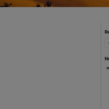
R
N
N