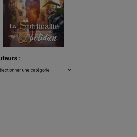
uteurs :
teurs