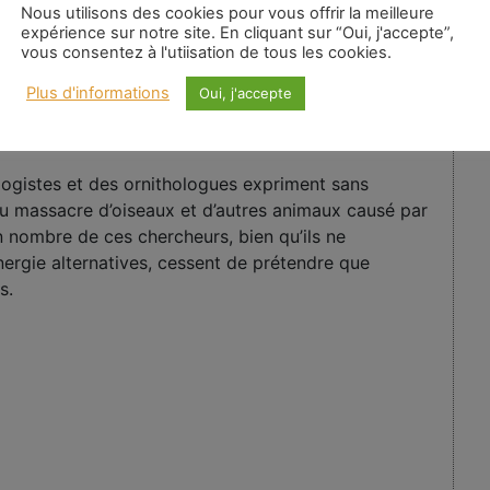
Nous utilisons des cookies pour vous offrir la meilleure
expérience sur notre site. En cliquant sur “Oui, j'accepte”,
vous consentez à l'utiisation de tous les cookies.
aj Vijay
|
Mots-clés :
Plus d'informations
Oui, j'accepte
ne
,
Imposture
,
zéro émission
gistes et des ornithologues expriment sans
u massacre d’oiseaux et d’autres animaux causé par
n nombre de ces chercheurs, bien qu’ils ne
ergie alternatives, cessent de prétendre que
s.