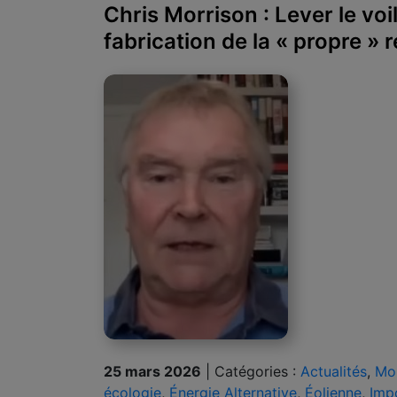
Chris Morrison : Lever le voi
fabrication de la « propre » 
25 mars 2026
|
Catégories :
Actualités
,
Mor
écologie
,
Énergie Alternative
,
Éolienne
,
Imp