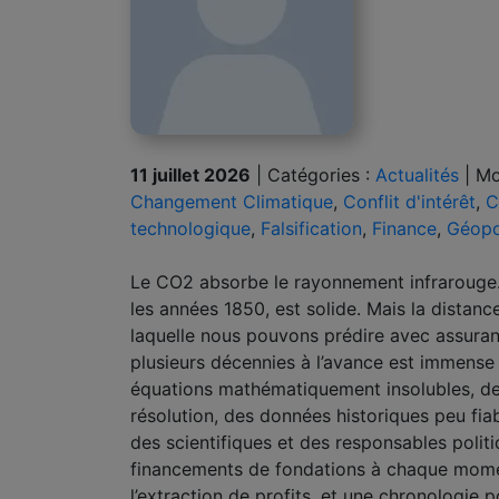
11 juillet 2026
|
Catégories :
Actualités
|
Mo
Changement Climatique
,
Conflit d'intérêt
,
C
technologique
,
Falsification
,
Finance
,
Géopo
Le CO2 absorbe le rayonnement infrarouge. 
les années 1850, est solide. Mais la distance
laquelle nous pouvons prédire avec assura
plusieurs décennies à l’avance est immens
équations mathématiquement insolubles, d
résolution, des données historiques peu fiabl
des scientifiques et des responsables poli
financements de fondations à chaque momen
l’extraction de profits, et une chronologie p