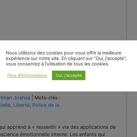
Nous utilisons des cookies pour vous offrir la meilleure
A
expérience sur notre site. En cliquant sur “Oui, j'accepte”,
vous consentez à l'utiisation de tous les cookies.
Au
Plus d'informations
Oui, j'accepte
:
ylman Joshua
|
Mots-clés :
cielle
,
Liberté
,
Police de la
qui apprend à « ressentir » via des applications de
science émotionnelle interne. Les enfants qui