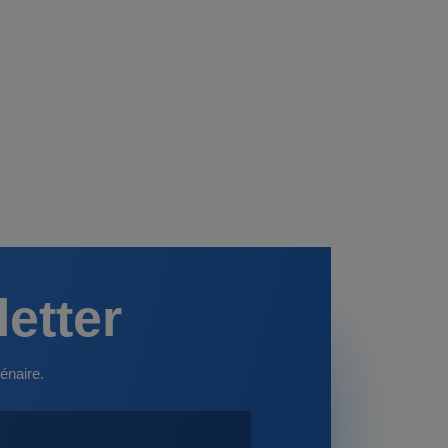
letter
énaire.