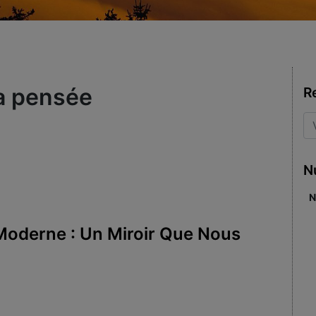
la pensée
R
N
N
Moderne : Un Miroir Que Nous