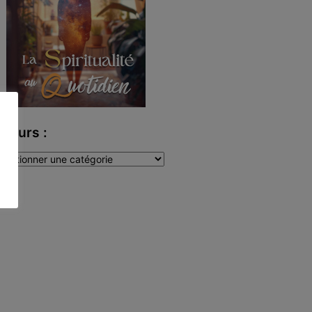
uteurs :
teurs