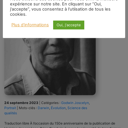
expérience sur notre site. En cliquant sur “Oui,
j'accepte”, vous consentez à l'utiisation de tous les
cookies.
Plus d'informations
Oui, j'accepte
24 septembre 2023
|
Catégories :
Godwin Joscelyn
,
Portrait
|
Mots-clés :
Darwin
,
Évolution
,
Science des
qualités
Traduction libre À l’occasion du 150e anniversaire de la publication de