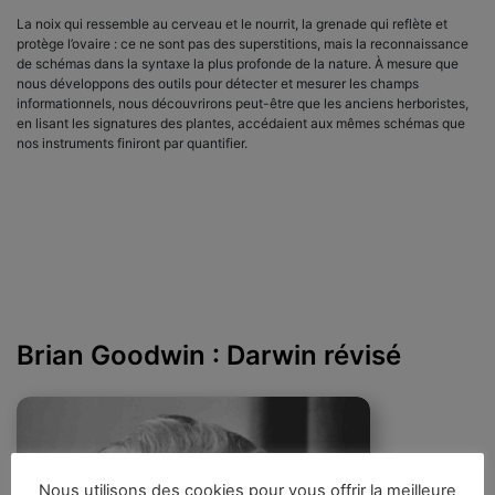
La noix qui ressemble au cerveau et le nourrit, la grenade qui reflète et
protège l’ovaire : ce ne sont pas des superstitions, mais la reconnaissance
de schémas dans la syntaxe la plus profonde de la nature. À mesure que
nous développons des outils pour détecter et mesurer les champs
informationnels, nous découvrirons peut-être que les anciens herboristes,
en lisant les signatures des plantes, accédaient aux mêmes schémas que
nos instruments finiront par quantifier.
Brian Goodwin : Darwin révisé
Nous utilisons des cookies pour vous offrir la meilleure