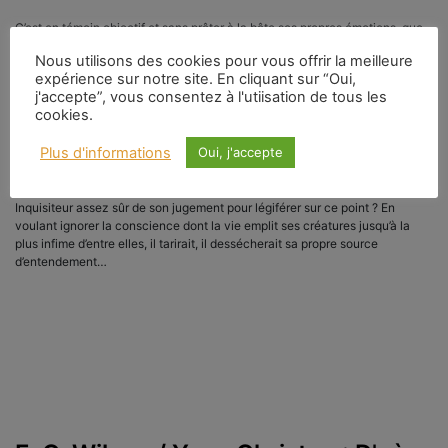
C’est en témoin objectif et sans prêter à la bête ses propres émotions, que
le biologiste observe la lutte. Mais parfois il se laisse entraîner dans les
Nous utilisons des cookies pour vous offrir la meilleure
péripéties du drame ; s’identifiant aux adversaires il reconnaît en eux la
expérience sur notre site. En cliquant sur “Oui,
peur, la colère, la ruse, l’hésitation. Quelle imprudence de langage !
j'accepte”, vous consentez à l'utiisation de tous les
Admettrons-nous de pareilles infractions à la règle ? Eh bien, je veux poser
cookies.
nettement la question une fois pour toutes. Est-ce verser dans l’hérésie
qualifiée d’anthropomorphisme que d’attribuer au monde animal des
Plus d'informations
Oui, j'accepte
émotions sensi­blement homologues de celles que nous éprouvons ? Nous
est-il interdit de découvrir chez la bête l’ana­logue de nos joies, de nos
douleurs, de nos craintes, de la peur, de la colère ? Qui est le Grand
Inquisiteur assez sûr de son juge­ment pour légiférer sur ce point ? En
voulant ignorer la conscience dont la vie emplit ses créatures jusqu’à la
plus infime d’entre elles, il tarirait, il dessécherait sa propre source
d’entendement…